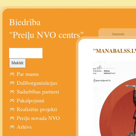
Biedrība
"Preiļu NVO centrs"
Jaunumi
"MANABALSS.LV" a
Par mums
Dalīborganizācijas
Sadarbības partneri
Pakalpojumi
Realizētie projekti
Preiļu novada NVO
Arhīvs