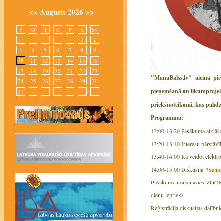
<<
Augusts 2026
>>
P
O
T
C
P
S
Sv
1
2
3
4
5
6
7
8
9
10
11
12
13
14
15
16
17
18
19
20
21
22
23
"ManaBalss.lv" aicina pie
24
25
26
27
28
29
30
pieņemšanā un likumprojektu
31
priekšnoteikumi, kas palīdz
Programma:
13:00-13:20 Pasākuma atklāš
13:20-13:40 Interešu pārstāvī
13:40-14:00 Kā veidot elektron
14:00-15:00 Diskusija
#Sajm
Pasākums norisināsies ZOOM p
dienu iepriekš.
Reģistrācija diskusijas dalībn