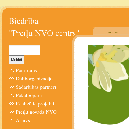
Biedrība
"Preiļu NVO centrs"
Jaunumi
Par mums
Dalīborganizācijas
Sadarbības partneri
Pakalpojumi
Realizētie projekti
Preiļu novada NVO
Arhīvs