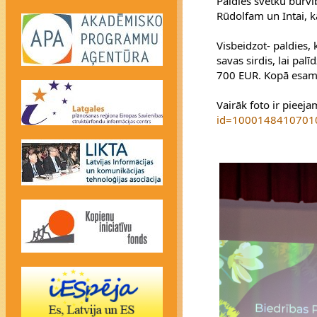
Paldies svētku burvīb
Rūdolfam un Intai, k
Visbeidzot- paldies,
savas sirdis, lai pal
700 EUR. Kopā esam
Vairāk foto ir pieej
id=1000148410701