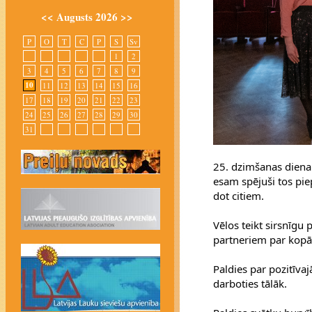
<<
Augusts 2026
>>
P
O
T
C
P
S
Sv
1
2
3
4
5
6
7
8
9
10
11
12
13
14
15
16
17
18
19
20
21
22
23
24
25
26
27
28
29
30
31
25. dzimšanas diena 
esam spējuši tos piep
dot citiem.
Vēlos teikt sirsnīgu
partneriem par kop
Paldies par pozitīva
darboties tālāk.