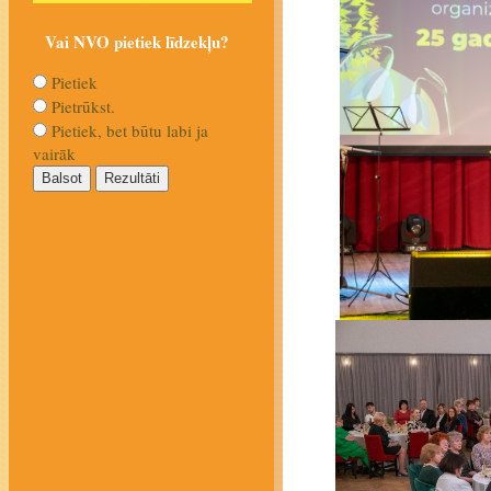
Vai NVO pietiek līdzekļu?
Pietiek
Pietrūkst.
Pietiek, bet būtu labi ja
vairāk