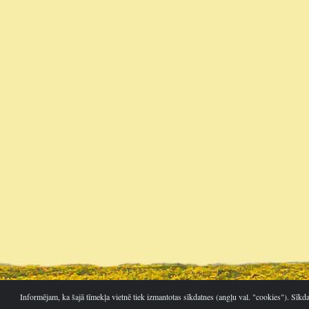
Informējam, ka šajā tīmekļa vietnē tiek izmantotas sīkdatnes (angļu val. "cookies"). Sīkd