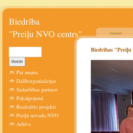
Biedrība
"Preiļu NVO centrs"
Jaunumi
Biedrības "Preiļu
Par mums
Dalīborganizācijas
Sadarbības partneri
Pakalpojumi
Realizētie projekti
Preiļu novada NVO
Arhīvs