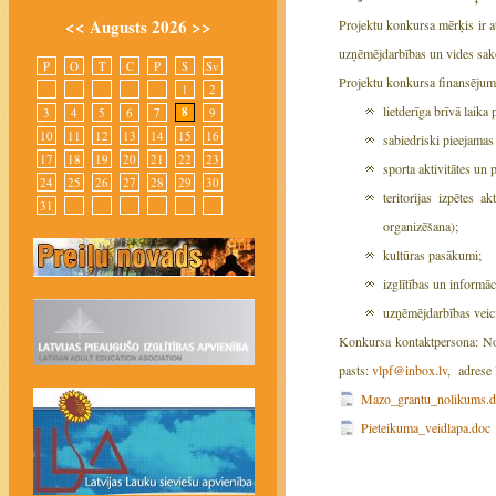
<<
Augusts 2026
>>
Projektu konkursa mērķis ir atb
uzņēmējdarbības un vides sakop
P
O
T
C
P
S
Sv
Projektu konkursa finansējuma 
1
2
lietderīga brīvā laik
8
3
4
5
6
7
9
10
11
12
13
14
15
16
sabiedriski pieejamas 
17
18
19
20
21
22
23
sporta aktivitātes un
24
25
26
27
28
29
30
teritorijas izpētes 
31
organizēšana);
kultūras pasākumi;
izglītības un informā
uzņēmējdarbības veic
Konkursa kontaktpersona: No
pasts:
vlpf@inbox.lv
, adrese 
Mazo_grantu_nolikums.d
Pieteikuma_veidlapa.doc