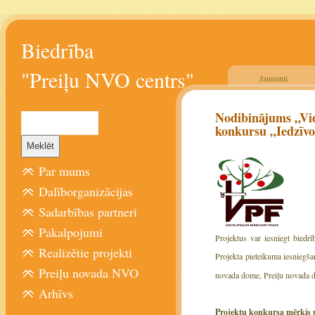
Biedrība
"Preiļu NVO centrs"
Jaunumi
Nodibinājums „Vid
konkursu „Iedzīvot
Par mums
Dalīborganizācijas
Sadarbības partneri
Pakalpojumi
Projektus var iesniegt biedr
Realizētie projekti
Projekta pieteikuma iesniegša
Preiļu novada NVO
novada dome, Preiļu novada 
Arhīvs
Projektu konkursa mērķis u