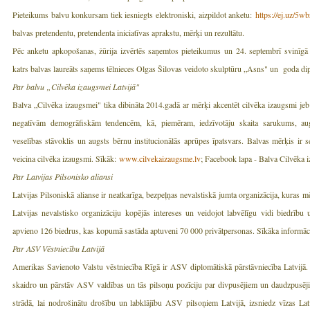
Pieteikums balvu konkursam tiek iesniegts elektroniski, aizpildot anketu:
https://ej.uz/5wb
balvas pretendentu, pretendenta iniciatīvas aprakstu, mērķi un rezultātu.
Pēc anketu apkopošanas, žūrija izvērtēs saņemtos pieteikumus un 24. septembrī svinīgā
katrs balvas laureāts saņems tēlnieces Olgas Šilovas veidoto skulptūru „Asns" un goda di
Par balvu „Cilvēka izaugsmei Latvijā"
Balva „Cilvēka izaugsmei" tika dibināta 2014.gadā ar mērķi akcentēt cilvēka izaugsmi jeb 
negatīvām demogrāfiskām tendencēm, kā, piemēram, iedzīvotāju skaita sarukums, aug
veselības stāvoklis un augsts bērnu institucionālās aprūpes īpatsvars. Balvas mērķis ir s
veicina cilvēka izaugsmi. Sīkāk:
www.cilvekaizaugsme.lv
; Facebook lapa - Balva Cilvēka 
Par Latvijas Pilsonisko aliansi
Latvijas Pilsoniskā alianse ir neatkarīga, bezpeļņas nevalstiskā jumta organizācija, kuras mēr
Latvijas nevalstisko organizāciju kopējās intereses un veidojot labvēlīgu vidi biedrību 
apvieno 126 biedrus, kas kopumā sastāda aptuveni 70 000 privātpersonas. Sīkāka informāc
Par ASV Vēstniecību Latvijā
Amerikas Savienoto Valstu vēstniecība Rīgā ir ASV diplomātiskā pārstāvniecība Latvijā
skaidro un pārstāv ASV valdības un tās pilsoņu pozīciju par divpusējiem un daudzpusēji
strādā, lai nodrošinātu drošību un labklājību ASV pilsoņiem Latvijā, izsniedz vīzas Lat