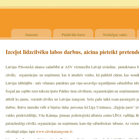
Jaunumi
Piedāvātie kursi
Noderīgas saites
Izceļot līdzcilvēku labos darbus, aicina pieteikt preten
Latvijas Pilsoniskā alianse sadarbībā ar ASV vēstniecību Latvijā izsludina pieteikšanos 
cilvēki, organizācijas un uzņēmumi, kas ir atraduši veidus, kā palīdzēt citiem, kas nonāku
Latvijas labklājību - mēs vēlamies pateikties par viņu nesavtīgo ieguldījumu sabiedrības lab
Šogad jau septīto reizi teiksim īpašu Paldies tiem cilvēkiem, organizācijām un uzņēmumiem,
attīstīt ko jaunu, veicināt cilvēku un Latvijas izaugsmi. Sešu gadu laikā esam pasnieguši j
darbus. Balvu laureātu vidū ir bijušas tādas personas kā Līga Uzulniece, „Eņģeļa pasts" iz
valdes priekšsēdētājs, Vita Kalniņa, ģimeņu psiholoģiskā atbalsta centra LĪNA vadītāja; B
pašaizliedzīgi cilvēki, organizācijas un uzņēmumi, kam rūp sabiedriskais labums. Ar visiem
oficiālajā mājas lapā
www.cilvekaizaugsme.lv
.