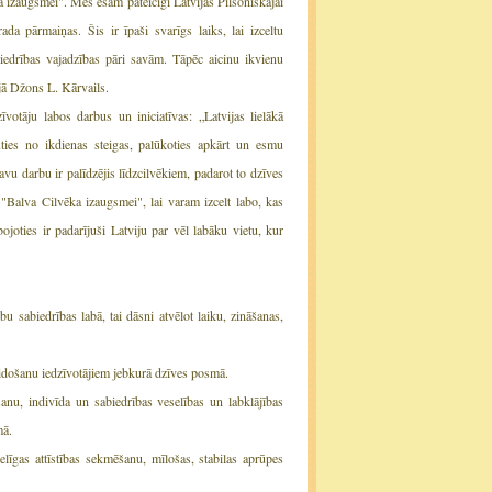
 izaugsmei". Mēs esam pateicīgi Latvijas Pilsoniskajai
da pārmaiņas. Šis ir īpaši svarīgs laiks, lai izceltu
biedrības vajadzības pāri savām. Tāpēc aicinu ikvienu
ijā Džons L. Kārvails.
īvotāju labos darbus un iniciatīvas: „Latvijas lielākā
auties no ikdienas steigas, palūkoties apkārt un esmu
vu darbu ir palīdzējis līdzcilvēkiem, padarot to dzīves
 "Balva Cilvēka izaugsmei", lai varam izcelt labo, kas
joties ir padarījuši Latviju par vēl labāku vietu, kur
bu sabiedrības labā, tai dāsni atvēlot laiku, zināšanas,
veidošanu iedzīvotājiem jebkurā dzīves posmā.
šanu, indivīda un sabiedrības veselības un labklājības
mā.
elīgas attīstības sekmēšanu, mīlošas, stabilas aprūpes