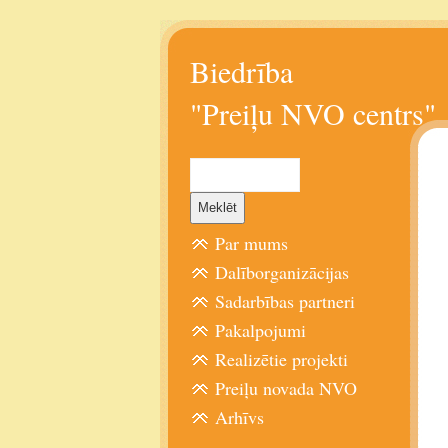
Biedrība
"Preiļu NVO centrs"
Par mums
Dalīborganizācijas
Sadarbības partneri
Pakalpojumi
Realizētie projekti
Preiļu novada NVO
Arhīvs