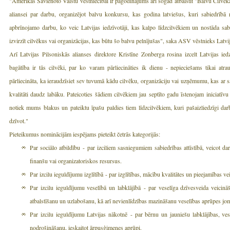
"Amerikas Savienoto Valstu vēstniecībai ir pagodinājums arī šogad atbalstīt "Balvu Cilvēka
aliansei par darbu, organizējot balvu konkursu, kas godina latviešus, kuri sabiedrībā ra
apbrīnojamo darbu, ko veic Latvijas iedzīvotāji, kas kalpo līdzcilvēkiem un nostāda sa
izvirzīt cilvēkus vai organizācijas, kas būtu šo balvu pelnījušas", saka ASV vēstnieks Latv
Arī Latvijas Pilsoniskās alianses direktore Kristīne Zonberga rosina izcelt Latvijas iedz
bagātība ir tās cilvēki, par ko varam pārliecināties ik dienu - nepieciešams tikai atr
pārliecināta, ka ieraudzīsiet sev tuvumā kādu cilvēku, organizāciju vai uzņēmumu, kas ar sa
kvalitāti daudz labāku. Pateicoties šādiem cilvēkiem jau septīto gadu īstenojam iniciatīvu
notiek mums blakus un pateiktu īpašu paldies tiem līdzcilvēkiem, kuri pašaizliedzīgi darbo
dzīvot."
Pieteikumus nominācijām iespējams pieteikt četrās kategorijās:
Par sociālo atbildību - par izciliem sasniegumiem sabiedrības attīstībā, veicot dar
finanšu vai organizatoriskos resursus.
Par izcilu ieguldījumu izglītībā - par izglītības, mācību kvalitātes un pieejamības 
Par izcilu ieguldījumu veselībā un labklājībā - par veselīga dzīvesveida veicinā
atbalstīšanu un uzlabošanu, kā arī nevienlīdzības mazināšanu veselības aprūpes jo
Par izcilu ieguldījumu Latvijas nākotnē - par bērnu un jauniešu labklājības, ves
nodrošināšanu, ieskaitot ārpusģimenes aprūpi.