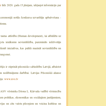
z
līdz 2020. gada 15.jūnijam, iekļaujot informāciju par
 ceremonijā notiks konkursa uzvarētāju apbalvošana -
plomu.
tautas attīstību (Human development), lai atbildētu uz
sta ienākumu nevienlīdzība, pazemināts iedzīvotāju
ekmēt iniciatīvas, kas palīdz mazināt nevienlīdzību un
izaugsmei.
ķis ir stiprināt pilsonisko sabiedrību Latvijā, atbalstot
un nodibinājumu darbībai. Latvijas Pilsoniskā alianse
ija:
www.nvo.lv
. ASV vēstnieka Džona L. Kārvaila vadībā vēstniecība
em politikas, ekonomikas un sociālajiem jautājumiem,
vijas un citu valstu pilsoņiem un veicina kultūras un