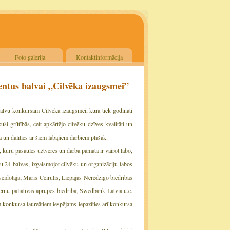
Foto galerija
Kontaktinformācija
dentus balvai „Cilvēka izaugsmei”
balvu konkursam Cilvēka izaugsmei, kurā tiek godināti
ši grūtībās, celt apkārtējo cilvēku dzīves kvalitāti un
ā un dalīties ar šiem labajiem darbiem plašāk.
 kuru pasaules uztveres un darba pamatā ir vairot labo,
au 24 balvas, izgaismojot cilvēku un organizāciju labos
veidotāja; Māris Ceirulis, Liepājas Neredzīgo biedrības
ērnu paliatīvās aprūpes biedrība, Swedbank Latvia u.c.
 konkursa laureātiem iespējams iepazīties arī konkursa