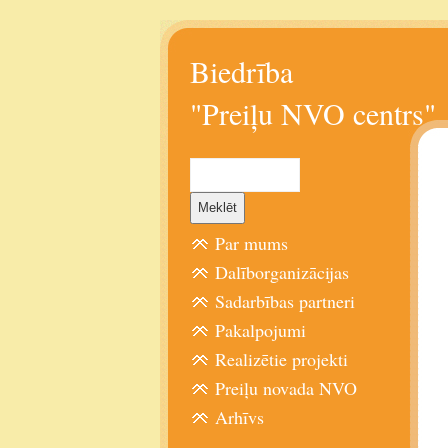
Biedrība
"Preiļu NVO centrs"
Par mums
Dalīborganizācijas
Sadarbības partneri
Pakalpojumi
Realizētie projekti
Preiļu novada NVO
Arhīvs