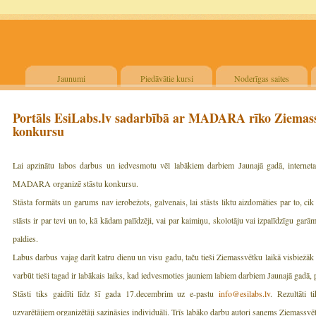
Jaunumi
Piedāvātie kursi
Noderīgas saites
Portāls EsiLabs.lv sadarbībā ar MADARA rīko Ziemass
konkursu
Lai apzinātu labos darbus un iedvesmotu vēl labākiem darbiem Jaunajā gadā, interneta 
MADARA organizē stāstu konkursu.
Stāsta formāts un garums nav ierobežots, galvenais, lai stāsts liktu aizdomāties par to, cik 
stāsts ir par tevi un to, kā kādam palīdzēji, vai par kaimiņu, skolotāju vai izpalīdzīgu garāmg
paldies.
Labus darbus vajag darīt katru dienu un visu gadu, taču tieši Ziemassvētku laikā visbiežāk 
varbūt tieši tagad ir labākais laiks, kad iedvesmoties jauniem labiem darbiem Jaunajā gadā, 
Stāsti tiks gaidīti līdz šī gada 17.decembrim uz e-pastu
info@esilabs.lv
. Rezultāti 
uzvarētājiem organizētāji sazināsies individuāli. Trīs labāko darbu autori saņems Ziem