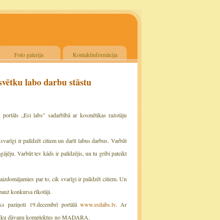
Foto galerija
Kontaktinformācija
vētku labo darbu stāstu
portāls „Esi labs" sadarbībā ar kosmētikas ražotāju
svarīgi ir palīdzēt citiem un darīt labus darbus. Varbūt
ājēju. Varbūt tev kāds ir palīdzējis, un tu gribi pateikt
aizdomājamies par to, cik svarīgi ir palīdzēt citiem. Un
pauž konkursa rīkotāji.
tiks paziņoti 19.decembrī portālā
www.esilabs.lv
. Ar
assvētku dāvanu komplektus no MADARA.