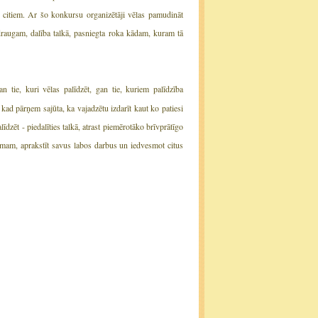
itiem. Ar šo konkursu organizētāji vēlas pamudināt
 draugam, dalība talkā, pasniegta roka kādam, kuram tā
gan tie, kuri vēlas palīdzēt, gan tie, kuriem palīdzība
 kad pārņem sajūta, ka vajadzētu izdarīt kaut ko patiesi
īdzēt - piedalīties talkā, atrast piemērotāko brīvprātīgo
amam, aprakstīt savus labos darbus un iedvesmot citus