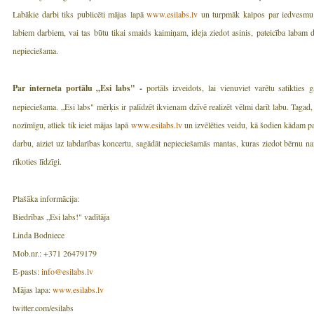
Labākie darbi tiks publicēti mājas lapā
www.esilabs.lv
un turpmāk kalpos par iedvesmu c
labiem darbiem, vai tas būtu tikai smaids kaimiņam, ideja ziedot asinis, pateicība labam
nepieciešama.
Par interneta portālu „Esi labs" -
portāls izveidots, lai vienuviet varētu satikties 
nepieciešama. „Esi labs" mērķis ir palīdzēt ikvienam dzīvē realizēt vēlmi darīt labu. Tagad,
nozīmīgu, atliek tik ieiet mājas lapā
www.esilabs.lv
un izvēlēties veidu, kā šodien kādam pal
darbu, aiziet uz labdarības koncertu, sagādāt nepieciešamās mantas, kuras ziedot bērnu n
rīkoties līdzīgi.
Plašāka informācija:
Biedrības „Esi labs!" vadītāja
Linda Bodniece
Mob.nr.: +371 26479179
E-pasts:
info@esilabs.lv
Mājas lapa:
www.esilabs.lv
twitter.com/esilabs