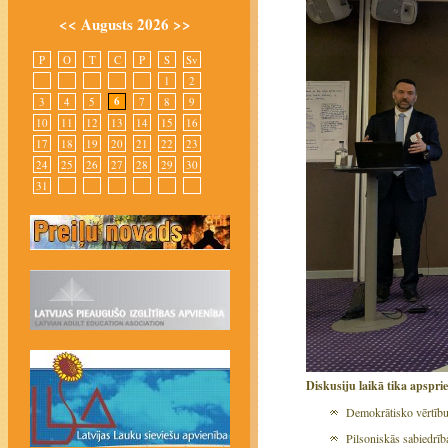
<<
Augusts 2026
>>
P
O
T
C
P
S
Sv
1
2
6
3
4
5
7
8
9
10
11
12
13
14
15
16
17
18
19
20
21
22
23
24
25
26
27
28
29
30
31
Diskusiju laikā tika apspri
Demokrātisko vērtību 
Pilsoniskās sabiedrī