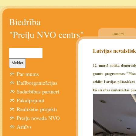
Biedrība
"Preiļu NVO centrs"
Jaunumi
Latvijas nevalsti
12. martā notika donorvals
Par mums
grantu programmas "Pilsoni
Dalīborganizācijas
atbilst Latvijas pilsonisk
kā arī citas ieinteresētās pus
Sadarbības partneri
Pakalpojumi
Realizētie projekti
Preiļu novada NVO
Arhīvs