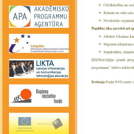
Cilvēktiesības un soc
Klimata un vides aizsa
Nevalstisko organizāci
Papildus tika uzsvērti arī 
Atbalsts Ukrainas kar
Migrantu iekļaušana u
Starpkultūru, starpetn
EEZ/Norvēģijas grantu prog
programmai "Aktīvo iedzīvotā
Ievietoja
Preiļu NVO centrs 