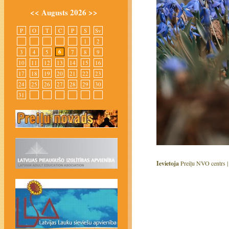
<<
Augusts 2026
>>
P
O
T
C
P
S
Sv
1
2
6
3
4
5
7
8
9
10
11
12
13
14
15
16
17
18
19
20
21
22
23
24
25
26
27
28
29
30
31
Ievietoja
Preiļu NVO centrs 