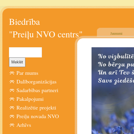
Biedrība
"Preiļu NVO centrs"
Jaunumi
Par mums
Dalīborganizācijas
Sadarbības partneri
Pakalpojumi
Realizētie projekti
Preiļu novada NVO
Arhīvs