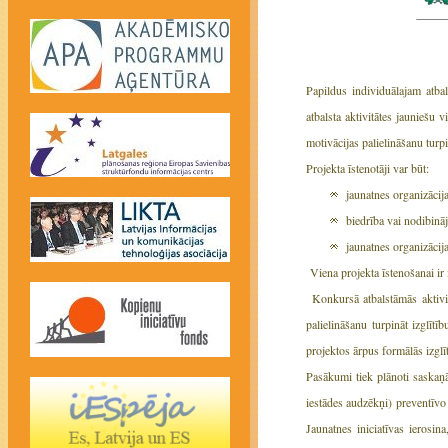
Papildus individuālajam atbal
atbalsta aktivitātes jauniešu 
motivācijas palielināšanu turp
Projekta īstenotāji var būt:
jaunatnes organizācija
biedrība vai nodibinā
jaunatnes organizācija
Viena projekta īstenošanai ir
Konkursā atbalstāmās aktivi
palielināšanu turpināt izglītī
projektos ārpus formālās izglī
Pasākumi tiek plānoti saskaņā 
iestādes audzēkņi) preventīvo
Jaunatnes iniciatīvas ierosin