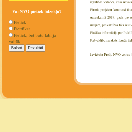
izglītības iestādes, citas neval
Pirmie projektu konkursi tika
Vai NVO pietiek līdzekļu?
uzsaukumā 2019. gada pavasar
Pietiek
maijam, pašvaldībās tiks izslu
Pietrūkst.
Plašāka informācija par PuM
Pietiek, bet būtu labi ja
Pašvaldību saraksts, kurās tie
vairāk
Ievietoja
Preiļu NVO centrs 