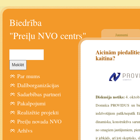
Biedrība
"Preiļu NVO centrs"
Jaunumi
Aicinām piedalītie
kaitina?
Par mums
Dalīborganizācijas
Sadarbības partneri
Diskusija notiks:
4. oktobr
Pakalpojumi
Domnīca PROVIDUS un biedrīb
Realizētie projekti
iedzīvotājiem patīk/nepatīk 
Preiļu novada NVO
dinamiska, konstruktīva sarun
Arhīvs
no smagiem jautājumiem, piemē
ir jebkāds, arī ļoti skeptisks,