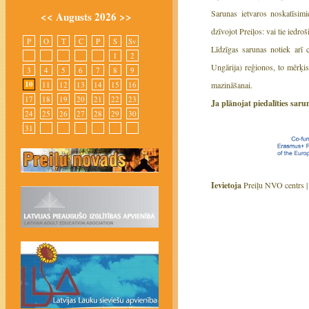
Sarunas ietvaros noskatīsim
<<
Augusts 2026
>>
dzīvojot Preiļos: vai tie iedroš
P
O
T
C
P
S
Sv
Līdzīgas sarunas notiek arī c
1
2
Ungārija) reģionos, to mērķis
3
4
5
6
7
8
9
10
mazināšanai.
11
12
13
14
15
16
17
18
19
20
21
22
23
Ja plānojat piedalīties saru
24
25
26
27
28
29
30
31
Ievietoja
Preiļu NVO centrs 