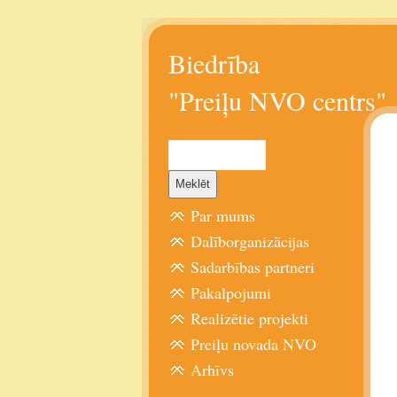
Biedrība
"Preiļu NVO centrs"
Par mums
Dalīborganizācijas
Sadarbības partneri
Pakalpojumi
Realizētie projekti
Preiļu novada NVO
Arhīvs