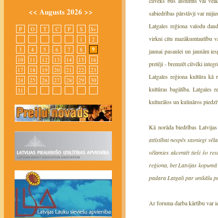
cilvēks būs atstumts vai veik
<<
Augusts 2026
>>
sabiedrības pārstāvji var miji
Latgales reģiona valodu daudz
P
O
T
C
P
S
Sv
virkni citu mazākumtautību va
1
2
9
3
4
5
6
7
8
jaunai pasaulei un jaunām iesp
10
11
12
13
14
15
16
pretēji - bremzēt cilvēki inte
17
18
19
20
21
22
23
Latgales reģiona kultūra kā r
24
25
26
27
28
29
30
kultūras bagātība. Latgales r
31
kulturālos un kulināros piedz
Kā norāda biedrības Latvijas
attīstībai nespēs sasniegt vēl
vēlamies akcentēt tieši šo re
reģiona, bet Latvijas kopumā 
padara Latgali par unikālu p
Ar foruma darba kārtību var i