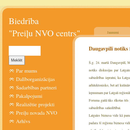
Biedrība
"Preiļu NVO centrs"
Jaunumi
Daugavpilī notiks 
Š.g. 24. martā Daugavpilī, M
Par mums
notiks diskusijas par Latgal
sabiedrības izpratni, ka Latg
Dalīborganizācijas
arhitektonisko, bet arī kulinā
Sadarbības partneri
lepnumam par Latgali reģionālā
Pakalpojumi
Foruma gaitā tiks rīkotas trīs
Realizētie projekti
sabiedrības saliedētībai.
Preiļu novada NVO
Latgales biznesa vide kā pama
Arhīvs
padara šī reģiona biznesa vidi