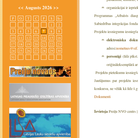
<<
Augusts 2026
>>
organizācijai ir iepri
Programmas „Atbalsts dias
P
O
T
C
P
S
Sv
Sabiedrības integrācijas fonda
1
2
7
3
4
5
6
8
9
Projektu iesniegumu iesniegš
10
11
12
13
14
15
16
elektroniska dok
17
18
19
20
21
22
23
adresi:
nometnes@sif.
24
25
26
27
28
29
30
personīgi
(līdz plkst
31
oriģināleksemplārā ar
Projektu pieteikumu iesniegš
Jautājumus par projektu ie
konkursu, ne vēlāk kā līdz š.
Dokumenti
Ievietoja
Preiļu NVO centrs 