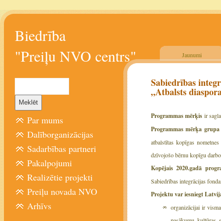
Biedrība
"Preiļu NVO centrs"
Jaunumi
Sabiedrības integ
„Atbalsts diaspo
Programmas mērķis
ir sagla
Par mums
Programmas mērķa grupa
Dalīborganizācijas
atbalstītas kopīgas nometnes
Sadarbības partneri
dzīvojošo bērnu kopīgu darbo
Pakalpojumi
Kopējais 2020.gadā progr
Realizētie projekti
Sabiedrības integrācijas fonda
Preiļu novada NVO
Projektu var iesniegt Latvi
Arhīvs
organizācijai ir vis
pasākumu, kultūras, s