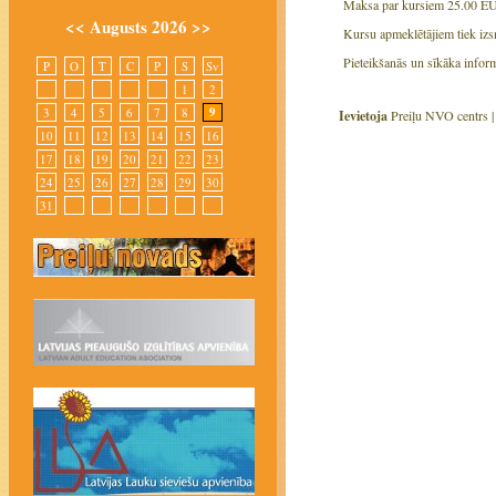
Maksa par kursiem 25.00 E
<<
Augusts 2026
>>
Kursu apmeklētājiem tiek izsn
Pieteikšanās un sīkāka inform
P
O
T
C
P
S
Sv
1
2
9
3
4
5
6
7
8
Ievietoja
Preiļu NVO centrs 
10
11
12
13
14
15
16
17
18
19
20
21
22
23
24
25
26
27
28
29
30
31