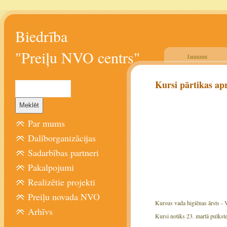
Biedrība
"Preiļu NVO centrs"
Jaunumi
Kursi pārtikas ap
Par mums
Dalīborganizācijas
Sadarbības partneri
Pakalpojumi
Realizētie projekti
Preiļu novada NVO
Kursus vada higiēnas ārsts - 
Arhīvs
Kursi notiks 23. martā pulkste