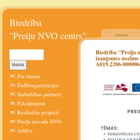
Biedrība
"Preiļu NVO centrs"
Jaunumi
Biedrība "Preiļu n
izaugsmes nozīme v
A019.2206-000006)
Par mums
Dalīborganizācijas
Sadarbības partneri
Pakalpojumi
Realizētie projekti
Preiļu novada NVO
Arhīvs