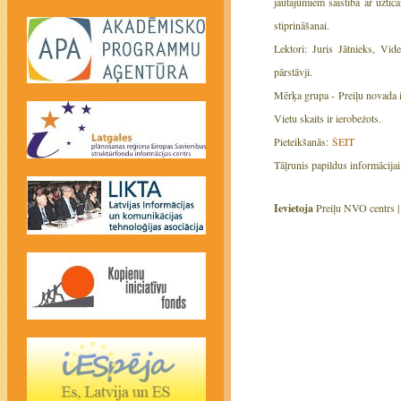
jautājumiem saistībā ar uzti
stiprināšanai.
Lektori: Juris Jātnieks, Vid
pārstāvji.
Mērķa grupa - Preiļu novada i
Vietu skaits ir ierobežots.
Pieteikšanās:
ŠEIT
Tāļrunis papildus informācij
Ievietoja
Preiļu NVO centrs 