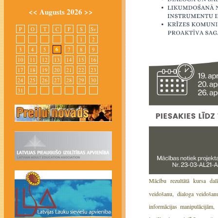
<<
Augusts 2026
>>
P
O
T
C
P
S
Sv
1
2
6
3
4
5
7
8
9
10
11
12
13
14
15
16
17
18
19
20
21
22
23
24
25
26
27
28
29
30
31
Mācību rezultātā kursa dalī
veidošanu, dialoga veidošanu
informācijas manipulācijām, 