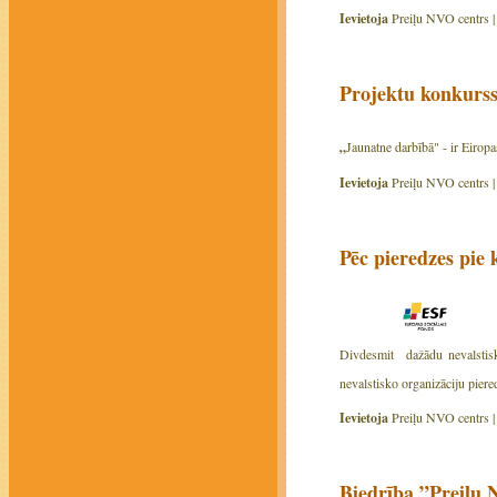
Ievietoja
Preiļu NVO centrs 
Projektu konkurs
„
Jaunatne darbībā" - ir Eirop
Ievietoja
Preiļu NVO centrs 
Pēc pieredzes pie
Divdesmit dažādu nevalstisko
nevalstisko organizāciju pier
Ievietoja
Preiļu NVO centrs 
Biedrība ”Preiļu 