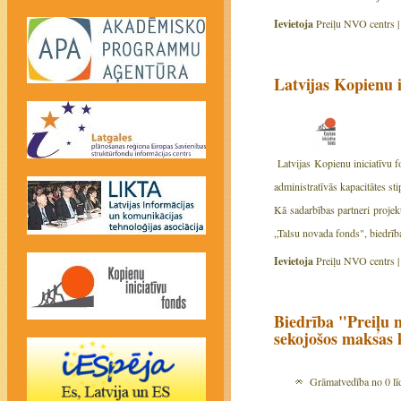
Ievietoja
Preiļu NVO centrs 
Latvijas Kopienu 
Latvijas Kopienu iniciatīvu f
administratīvās kapacitātes sti
Kā sadarbības partneri projek
„Talsu novada fonds", biedrīb
Ievietoja
Preiļu NVO centrs 
Biedrība "Preiļu 
sekojošos maksas 
Grāmatvedība no 0 līd