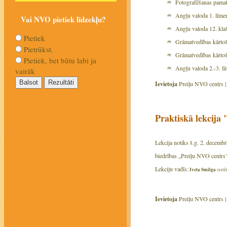
Fotografēšanas pamat
Angļu valoda 1. līmen
Vai NVO pietiek līdzekļu?
Angļu valoda 12. kla
Pietiek
Grāmatvedības kārtoš
Pietrūkst.
Grāmatvedības kārtoš
Pietiek, bet būtu labi ja
Angļu valoda 2.-3. līm
vairāk
Ievietoja
Preiļu NVO centrs 
Praktiskā lekcija
Lekcija notiks š.g. 2. decembrī
biedrības „Preiļu NVO centrs" 
Lekciju vadīs:
Iveta Smilga
sistē
Ievietoja
Preiļu NVO centrs 