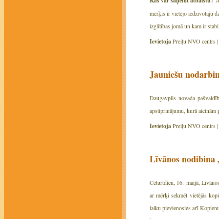
Kas var saņemt atbalstu?
mērķis ir vietējo iedzīvotāju 
izglītības jomā un kam ir stab
Ievietoja
Preiļu NVO centrs 
Jauniešu nodarbin
Daugavpils novada pašvaldīb
apstiprinājumu, kurā aicinām pi
Ievietoja
Preiļu NVO centrs 
Līvānos nodibina 
Ceturtdien, 16. maijā, Līvāno
ar mērķi sekmēt vietējās kopie
laiku pievienosies arī Kopien