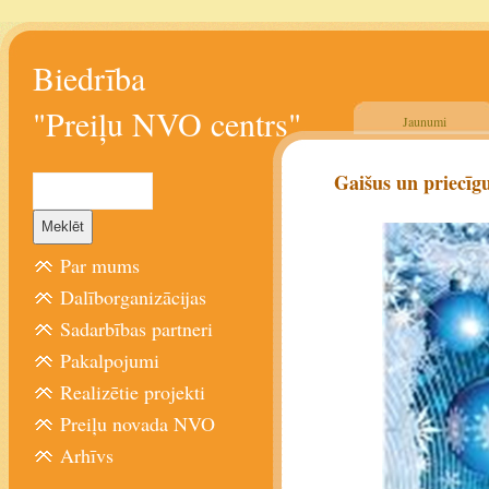
Biedrība
"Preiļu NVO centrs"
Jaunumi
Gaišus un priecīg
Par mums
Dalīborganizācijas
Sadarbības partneri
Pakalpojumi
Realizētie projekti
Preiļu novada NVO
Arhīvs