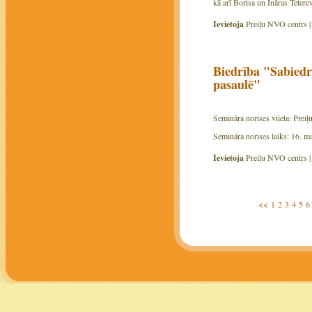
kā arī Borisa un Ināras Teter
Ievietoja
Preiļu NVO centrs 
Biedrība "Sabiedr
pasaulē"
Semināra norises viieta: Prei
Semināra norises laiks: 16. ma
Ievietoja
Preiļu NVO centrs 
<<
1
2
3
4
5
6