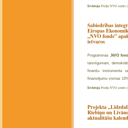
Ievietoja
Preiļu NVO centrs 
Sabiedrības integr
Eiropas Ekonomik
„NVO fonds” apak
ietvaros
Programmas „
NVO fon
taisnīgumam, demokrāti
finanšu instrumenta u
finansējumu vismaz 10%
Ievietoja
Preiļu NVO centrs 
Projekta „Līdzdalī
Riebiņu un Līvān
aktualitāšu kalen