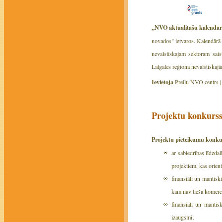
„NVO aktualitāšu kalendā
novados" ietvaros. Kalendārā 
nevalstiskajam sektoram sais
Latgales reģiona nevalstiskaj
Ievietoja
Preiļu NVO centrs 
Projektu konkurss
Projektu pieteikumu konk
ar sabiedrības līdzda
projektiem, kas orient
finansiāli un mantisk
kam nav tieša komerci
finansiāli un mantis
izaugsmi;