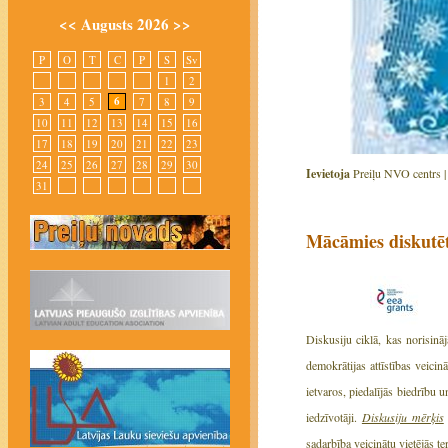
<<
Augusts 2026
>>
P
O
T
C
P
S
Sv
1
2
6
3
4
5
7
8
9
10
11
12
13
14
15
16
17
18
19
20
21
22
23
24
25
26
27
28
29
30
Ievietoja
Preiļu NVO centrs 
31
Mācāmies diskutē
Diskusiju ciklā, kas norisin
demokrātijas attīstības vei
ietvaros, piedalījās biedrību 
iedzīvotāji.
Diskusiju mērķis
sadarbība veicinātu vietējās teri