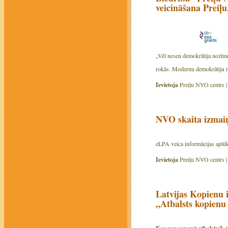
veicināšana Preiļ
„Vēl nesen demokrātija nozīmēj
rokās. Modernu demokrātiju rak
Ievietoja
Preiļu NVO centrs 
NVO skaita izmaiņ
eLPA veica informācijas aplūko
Ievietoja
Preiļu NVO centrs 
Latvijas Kopienu 
„Atbalsts kopienu
A