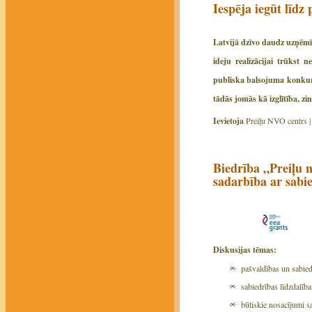
Iespēja iegūt līdz 
Latvijā dzīvo daudz uzņēmīg
ideju realizācijai trūkst 
publiska balsojuma konkurs
tādās jomās kā izglītība, zi
Ievietoja
Preiļu NVO centrs 
Biedrība „Preiļu n
sadarbība ar sabi
Diskusijas tēmas:
pašvaldības un sabied
sabiedrības līdzdalī
būtiskie nosacījumi s