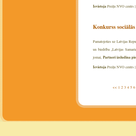
Ievietoja
Preiļu NVO centrs 
Konkurss sociālās
Pamatojoties uz Latvijas Rep
un biedrība „Latvijas Samari
jomai,
Partneri izsludina p
Ievietoja
Preiļu NVO centrs 
<<
1
2
3
4
5
6