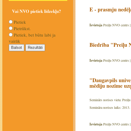
E - prasmju nedēļa
Vai NVO pietiek līdzekļu?
Pietiek
Ievietoja
Preiļu NVO centrs 
Pietrūkst.
Pietiek, bet būtu labi ja
vairāk
Biedrība "Preiļu 
Ievietoja
Preiļu NVO centrs 
"Daugavpils unive
mēdiju nozīme u
Seminārs norises vieta: Preiļu
Semināra norises laiks: 2013. 
Ievietoja
Preiļu NVO centrs 