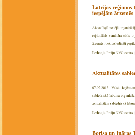
Latvijas reģionos 
iespējām ārzemēs
Aizvadītajā nedēļā organizāci
reģionālais semināra cikls bi
ārzemēs, tiek izsludināti papi
Ievietoja
Preiļu NVO centrs 
Aktualitātes sabi
07.02.2013. Valsts ieņēmum
sabiedriskā labuma organizāci
aktualitātēm sabiedriskā labu
Ievietoja
Preiļu NVO centrs 
Borisa un Ināras 