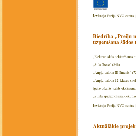
Ievietoja
Preiļu NVO centrs 
Biedrība „Preiļu n
uzņemšana šādos 
„Elektroniskās deklarēšanas s
„Stila ābece" (24h)
„Angļu valoda III līmenis" (7
„Angļu valoda 12. klases sko
(gatavošanās valsts eksāmen
„Stikla apgleznošana, dekupāž
Ievietoja
Preiļu NVO centrs 
Aktuālākie projek