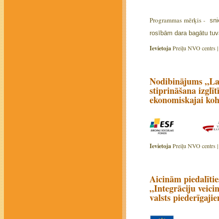
Programmas mērķis
-
sni
rosībām dara bagātu tuv
Ievietoja
Preiļu NVO centrs 
Nodibinājums „Lat
stiprināšana izglī
ekonomiskajai koh
Ievietoja
Preiļu NVO centrs 
Aicinām piedalītie
„Integrāciju veici
valsts piederīgaji