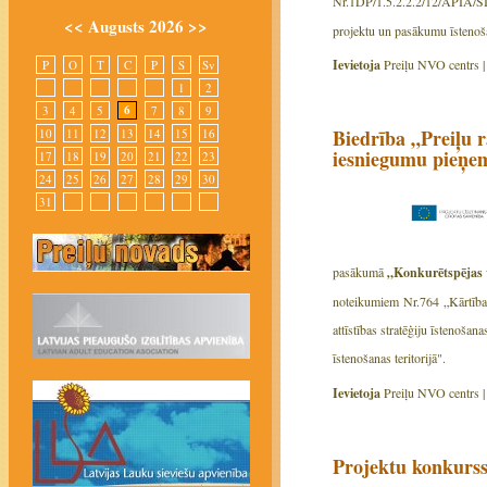
Nr.1DP/1.5.2.2.2/12/APIA/S
<<
Augusts 2026
>>
projektu un pasākumu īstenošan
Ievietoja
Preiļu NVO centrs 
P
O
T
C
P
S
Sv
1
2
6
3
4
5
7
8
9
Biedrība „Preiļu r
10
11
12
13
14
15
16
iesniegumu pieņe
17
18
19
20
21
22
23
24
25
26
27
28
29
30
31
pasākumā
„Konkurētspējas ve
noteikumiem Nr.764 „Kārtība, 
attīstības stratēģiju īstenoša
īstenošanas teritorijā".
Ievietoja
Preiļu NVO centrs 
Projektu konkurss