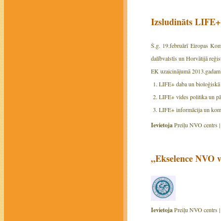
Izsludināts LIFE
Š.g. 19.februārī Eiropas Komi
dalībvalstīs un Horvātijā reģ
EK uzaicinājumā 2013.gadam i
1. LIFE+ daba un bioloģiskā
2. LIFE+ vides politika un pā
3. LIFE+ informācija un kom
Ievietoja
Preiļu NVO centrs 
„Ekselence NVO va
Ievietoja
Preiļu NVO centrs 