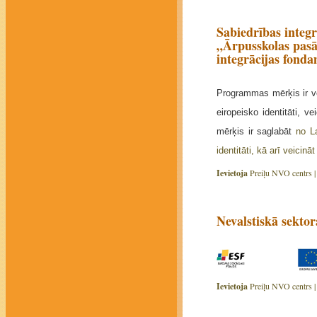
Sabiedrības integ
„Ārpusskolas pasā
integrācijas fonda
Programmas mērķis ir
v
eiropeisko identitāti, v
mērķis ir saglabāt
no La
identitāti, kā arī veicinā
Ievietoja
Preiļu NVO centrs 
Nevalstiskā sektor
Ievietoja
Preiļu NVO centrs 