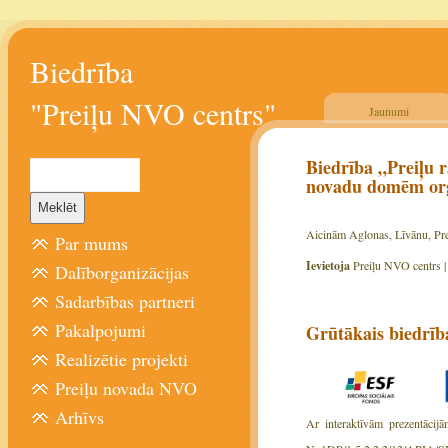
Biedrība
"Preiļu NVO centrs"
Jaunumi
Biedrība „Preiļu 
novadu domēm orga
Aicinām Aglonas, Līvānu, Pre
Par mums
Ievietoja
Preiļu NVO centrs 
Dalīborganizācijas
Sadarbības partneri
Pakalpojumi
Grūtākais biedrīb
Realizētie projekti
Preiļu novada NVO
Arhīvs
Ar interaktīvām prezentācij