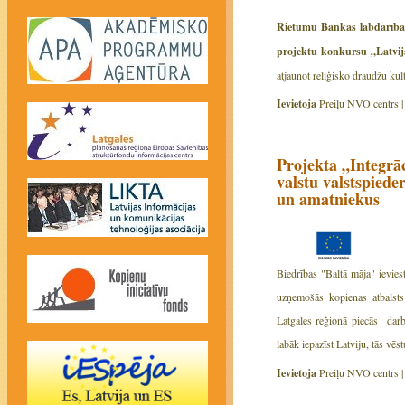
Rietumu Bankas labdarības 
projektu konkursu „Latvi
atjaunot reliģisko draudžu ku
Ievietoja
Preiļu NVO centrs 
Projekta „Integrāc
valstu valstspiede
un amatniekus
Biedrības "Baltā māja" ievies
uzņemošās kopienas atbalsts 
Latgales reģionā piecās darb
labāk iepazīst Latviju, tās vēst
Ievietoja
Preiļu NVO centrs 