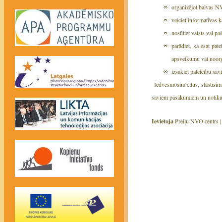
organizējot balvas NVO
veiciet informatīvas 
nosūtiet valsts vai p
parādiet, ka esat pat
apsveikumu vai noorga
izsakiet pateicību sav
Iedvesmosim citus, stāstīsim p
saviem pasākumiem un notikum
Ievietoja
Preiļu NVO centrs 