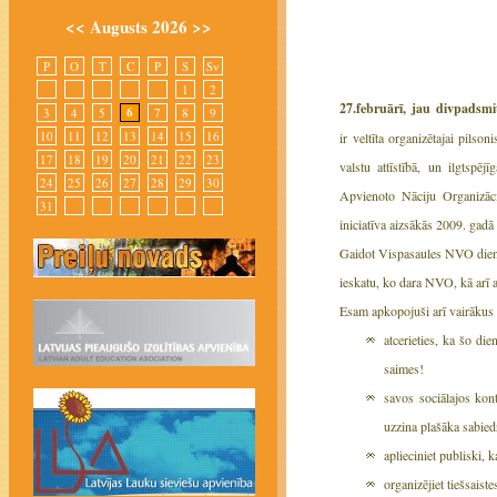
<<
Augusts 2026
>>
P
O
T
C
P
S
Sv
1
2
27.februārī, jau divpadsm
6
3
4
5
7
8
9
10
11
12
13
14
15
16
ir veltīta organizētajai pilso
17
18
19
20
21
22
23
valstu attīstībā, un ilgtspē
24
25
26
27
28
29
30
Apvienoto Nāciju Organizācij
31
iniciatīva aizsākās 2009. gadā
Gaidot Vispasaules NVO dienu,
ieskatu, ko dara NVO, kā arī a
Esam apkopojuši arī vairākus 
atcerieties, ka šo di
saimes!
savos sociālajos kon
uzzina plašāka sabied
aplieciniet publiski
organizējiet tiešsaist