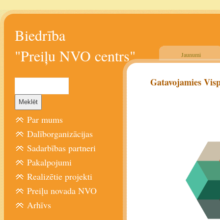
Biedrība
"Preiļu NVO centrs"
Jaunumi
Gatavojamies Vis
Par mums
Dalīborganizācijas
Sadarbības partneri
Pakalpojumi
Realizētie projekti
Preiļu novada NVO
Arhīvs