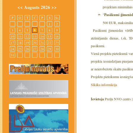
<<
Augusts 2026
>>
projektam minimālais
"
Pasākumi ģimenisk
P
O
T
C
P
S
Sv
500 EUR, maksimālai
1
2
6
3
4
5
7
8
9
Pasākumi ģimenisku vērtību
10
11
12
13
14
15
16
atzīmējamās dienas, t.sk. Tē
17
18
19
20
21
22
23
pasākumi.
24
25
26
27
28
29
30
Vienā projekta pieteikumā va
31
projekta iesniedzējam pieeja
ar neierobežotu skaitu pasā
Projektu pieteikumu iesniegša
Sīkāka informācija
Ievietoja
Preiļu NVO centrs 