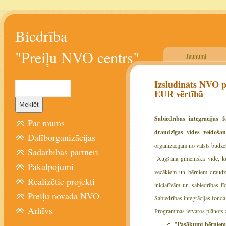
Biedrība
"Preiļu NVO centrs"
Jaunumi
Izsludināts NVO 
EUR vērtībā
Sabiedrības integrācijas
Par mums
draudzīgas vides veidoša
Dalīborganizācijas
organizācijām no valsts budž
Sadarbības partneri
"Augšana ģimeniskā vidē, kur 
Pakalpojumi
vecākiem un bērniem draudzīg
Realizētie projekti
iniciatīvām un sabiedrības lī
Preiļu novada NVO
Sabiedrības integrācijas fonda
Arhīvs
Programmas ietvaros plānots at
"
Pasākumi bērniem,