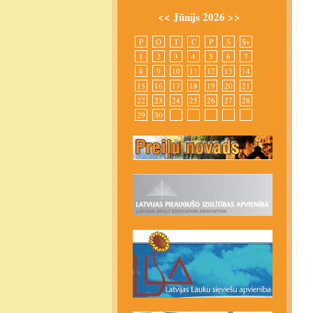
<<
Jūnijs 2026
>>
P
O
T
C
P
S
Sv
1
2
3
4
5
6
7
8
9
10
11
12
13
14
15
16
17
18
19
20
21
22
23
24
25
26
27
28
29
30