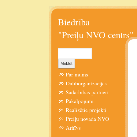
Biedrība
"Preiļu NVO centrs"
Par mums
Dalīborganizācijas
Sadarbības partneri
Pakalpojumi
Realizētie projekti
Preiļu novada NVO
Arhīvs