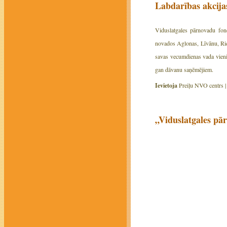
Labdarības akcijas
Viduslatgales pārnovadu fond
novados Aglonas, Līvānu, Rie
savas vecumdienas vada vieni,
gan dāvanu saņēmējiem.
Ievietoja
Preiļu NVO centrs 
„Viduslatgales pār