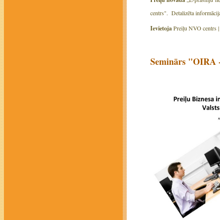
centrs". Detalizēta informāci
Ievietoja
Preiļu NVO centrs 
Seminārs "OIRA - 