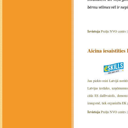
bērnu vēlmes vēl ir ne
Ievietoja
Preiļu NVO centrs 
Aicina iesaistītie
Jau piekto reizi Latvijā nori
Latvijas iestādes, uzņēmumus
citās ES dalībvalstīs, demonst
izaugsmē, tiek organizēta EK 
Ievietoja
Preiļu NVO centrs 