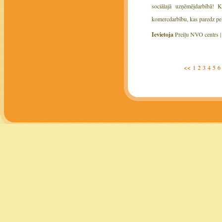
sociālajā uzņēmējdarbībā! K
komercdarbību, kas paredz peļ
Ievietoja
Preiļu NVO centrs 
<<
1
2
3
4
5
6