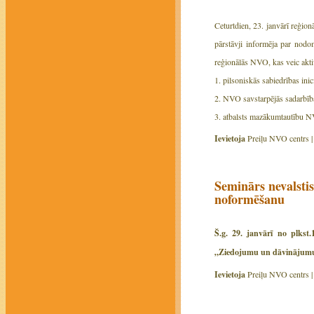
Ceturtdien, 23. janvārī reģion
pārstāvji informēja par nodom
reģionālās NVO, kas veic aktiv
1. pilsoniskās sabiedrības inici
2. NVO savstarpējās sadarbība
3. atbalsts mazākumtautību N
Ievietoja
Preiļu NVO centrs 
Seminārs nevalst
noformēšanu
Š.g. 29. janvārī no plkst
„Ziedojumu un dāvinājumu 
Ievietoja
Preiļu NVO centrs 