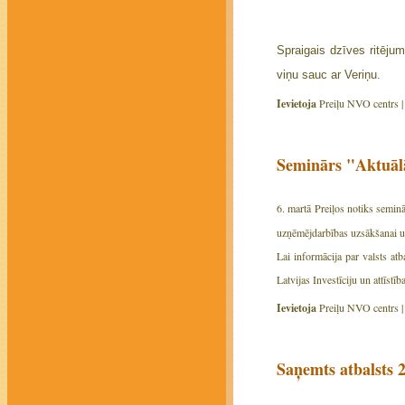
Spraigais dzīves ritējum
viņu sauc ar Veriņu.
Ievietoja
Preiļu NVO centrs 
Seminārs "Aktuāl
6. martā Preiļos notiks semin
uzņēmējdarbības uzsākšanai un 
Lai informācija par valsts a
Latvijas Investīciju un attīstī
Ievietoja
Preiļu NVO centrs 
Saņemts atbalsts 