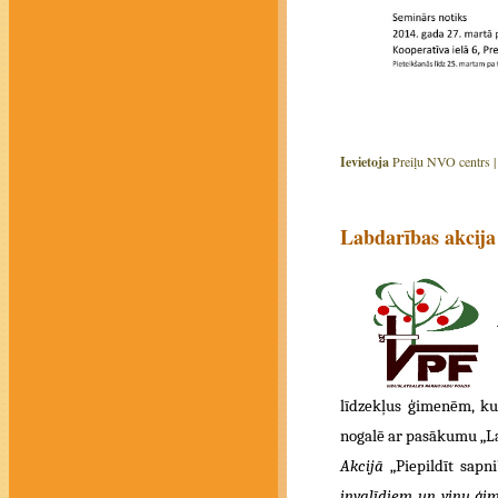
Ievietoja
Preiļu NVO centrs 
Labdarības akcija 
līdzekļus ģimenēm, ku
nogalē ar pasākumu „L
Akcijā
„Piepildīt sapn
invalīdiem un viņu ģim