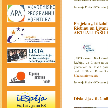
Ievietoja
Preiļu NVO centrs 
Projekta „Līdzdalī
Riebiņu un Līvā
AKTUALITĀŠU K
„NVO aktualitāšu kalen
Riebiņu un Līvānu novado
grāmatvedībā, NVO pasā
nodrošināšanai. Kalendārs 
Sīkāka informācija
Ievietoja
Preiļu NVO centrs 
Diskusija - tikšan