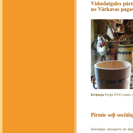
Viduslatgales pār
no Vārkavas paga
Ievietoja
Preiļu NVO centrs 
Pirmie soļi sociāla
Iedomājies aizraujošu un atal