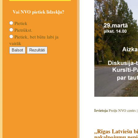
Vai NVO pietiek līdzekļu?
Pietiek
Pietrūkst.
Pietiek, bet būtu labi ja
vairāk
Ievietoja
Preiļu NVO centrs 
„Rīgas Latviešu b
pakalpojumu nepie