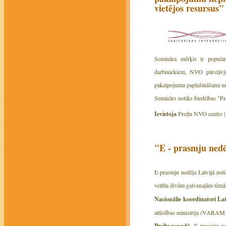
vietējos resursus"
Semināra mērķis ir popular
darbiniekiem, NVO pārstāvji
pakalpojumu paplašināšanu un 
Seminārs notiks biedrības "Pre
Ievietoja
Preiļu NVO centrs 
"E - prasmju nedē
E-prasmju nedēļa Latvijā not
veltīta divām galvenajām tēm
Nacionālie koordinatori Lat
attīstības ministrija (VARAM
Preiļu novadā
„E-prasmju ned