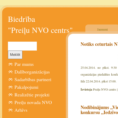
Biedrība
"Preiļu NVO centrs"
Jaunumi
Notiks ceturtais 
Par mums
25.04.2014. no plkst. 9:30 
Dalīborganizācijas
organizācijas piedalīties kon
Sadarbības partneri
līdz 22.04.2014. plkst 15:00.
Pakalpojumi
Ievietoja
Preiļu NVO centrs 
Realizētie projekti
Preiļu novada NVO
Nodibinājums „Vid
Arhīvs
konkursu „Iedzīvot