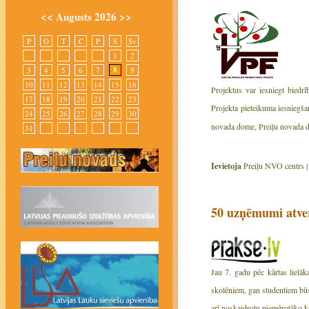
<<
Augusts 2026
>>
P
O
T
C
P
S
Sv
1
2
8
3
4
5
6
7
9
10
11
12
13
14
15
16
Projektus var iesniegt biedr
17
18
19
20
21
22
23
Projekta pieteikuma iesniegša
24
25
26
27
28
29
30
novada dome, Preiļu novada 
31
Ievietoja
Preiļu NVO centrs 
50 uzņēmumi atver
Jau 7. gadu pēc kārtas lielāk
skolēniem, gan studentiem būs
arī noskaidrotu piemērotāko ka