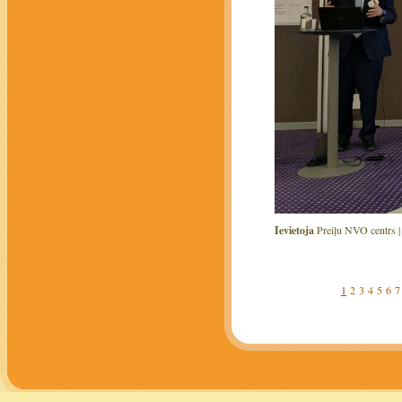
Ievietoja
Preiļu NVO centrs 
1
2
3
4
5
6
7