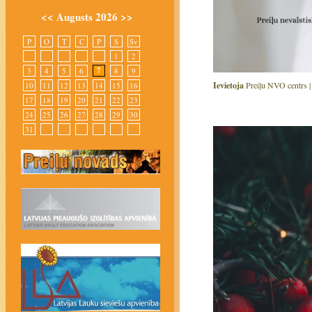
<<
Augusts 2026
>>
P
O
T
C
P
S
Sv
1
2
7
3
4
5
6
8
9
Ievietoja
Preiļu NVO centrs 
10
11
12
13
14
15
16
17
18
19
20
21
22
23
24
25
26
27
28
29
30
31