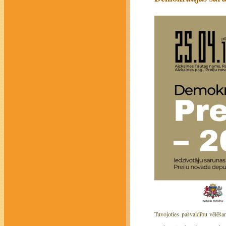
Tuvojoties pašvaldību vēlēš