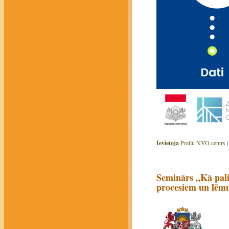
Ievietoja
Preiļu NVO centrs 
Seminārs „Kā palie
procesiem un lēm