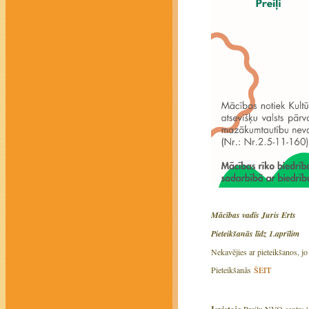
Mācības vadīs Juris Erts
Pieteikšanās līdz 1.aprīlim
Nekavējies ar pieteikšanos, jo 
Pieteikšanās
ŠEIT
Preiļu NVO centrs 