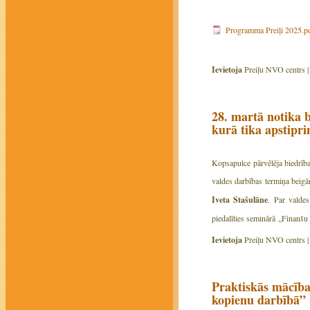
Programma Preiļi 2025.p
Ievietoja
Preiļu NVO centrs 
28. martā notika b
kurā tika apstipri
Kopsapulce pārvēlēja biedrīb
valdes darbības termiņa beigām
Iveta Stašulāne
. Par valdes
piedalīties seminārā „Finanšu
Ievietoja
Preiļu NVO centrs 
Praktiskās mācība
kopienu darbībā”