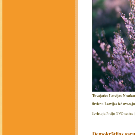
Tuvojoties Latvijas Neatkar
ikvienu Latvijas iedzīvotāj
Ievietoja
Preiļu NVO centrs 
Demokrātijas saru