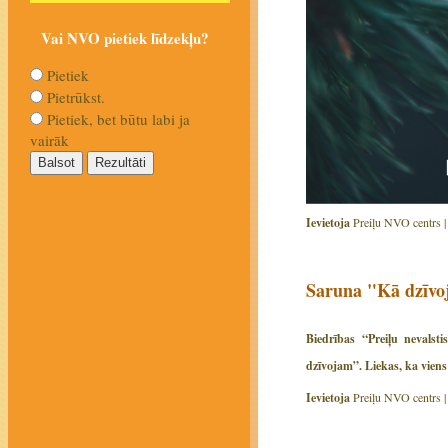
Vai NVO pietiek līdzekļu?
Pietiek
Pietrūkst.
Pietiek, bet būtu labi ja
vairāk
Ievietoja
Preiļu NVO centrs 
Saruna "Kā dzīv
Biedrības “Preiļu nevalst
dzīvojam”. Liekas, ka viens
Ievietoja
Preiļu NVO centrs 