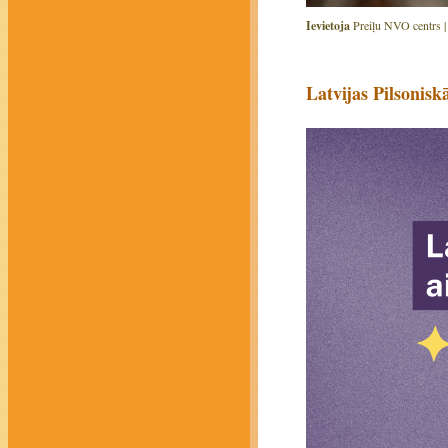
Ievietoja
Preiļu NVO centrs 
Latvijas Pilsonisk