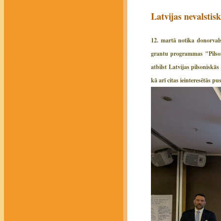
Latvijas nevalsti
12. martā notika donorvals
grantu programmas "Pilsoni
atbilst Latvijas pilsonisk
kā arī citas ieinteresētās pus