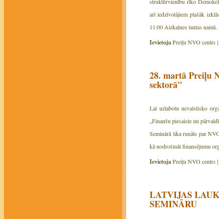
struktūrvienību rīko Demokrāt
arī iedzīvotājiem plašāk izklā
11:00 Aizkalnes tautas namā.
Ievietoja
Preiļu NVO centrs 
28. martā Preiļu 
sektorā"
Lai uzlabotu nevalstisko org
„Finanšu piesaiste un pārvald
Seminārā tika runāts par NVO
kā nodrošināt finansējumu orga
Ievietoja
Preiļu NVO centrs 
LATVIJAS LAUK
SEMINĀRU