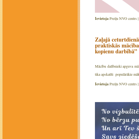
Ievietoja
Preiļu NVO centrs 
Zaļajā ceturtdienā
praktiskās mācība
kopienu darbībā”
Mācību dalībnieki apguva māk
tika apskatīti populārākie mā
Ievietoja
Preiļu NVO centrs 