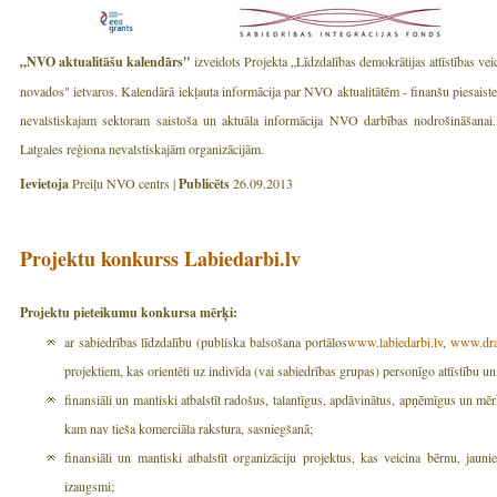
„NVO aktualitāšu kalendārs"
izveidots Projekta „Līdzdalības demokrātijas attīstības v
novados" ietvaros. Kalendārā iekļauta informācija par NVO aktualitātēm - finanšu piesais
nevalstiskajam sektoram saistoša un aktuāla informācija NVO darbības nodrošināšanai. 
Latgales reģiona nevalstiskajām organizācijām.
Ievietoja
Preiļu NVO centrs |
Publicēts
26.09.2013
Projektu konkurss Labiedarbi.lv
Projektu pieteikumu konkursa mērķi:
ar sabiedrības līdzdalību (publiska balsošana portālos
www.labiedarbi.lv
,
www.dra
projektiem, kas orientēti uz indivīda (vai sabiedrības grupas) personīgo attīstību u
finansiāli un mantiski atbalstīt radošus, talantīgus, apdāvinātus, apņēmīgus un mēr
kam nav tieša komerciāla rakstura, sasniegšanā;
finansiāli un mantiski atbalstīt organizāciju projektus, kas veicina bērnu, jaun
izaugsmi;