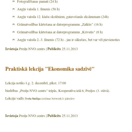
Fotografēšanas pamati (24 h)
Angļu valoda 1. līmenis (56 h)
Angļu valoda 12. klašu skolēniem, gatavošanās eksāmenam (24h)
Grāmatvedības kārtošana ar datorprogrammu „Zalktis" (16 h)
Grāmatvedības kārtošana ar datorprogrammu „Krivulis" (8 h)
Angļu valoda 2.-3. līmenis (72 h) - jau ir sākušies, bet var vēl pievienoties
Ievietoja
Preiļu NVO centrs |
Publicēts
25.11.2013
Praktiskā lekcija "Ekonomika sadzīvē"
Lekcija notiks š.g. 2. decembrī, plkst. 17:00
biedrības „Preiļu NVO centrs" telpās, Kooperatīva ielā 6, Preiļos (3. stāvā).
Lekciju vadīs:
Iveta Smilga
sistēmas Network21 pārstāve
Ievietoja
Preiļu NVO centrs |
Publicēts
25.11.2013