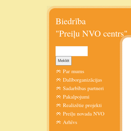
Biedrība
"Preiļu NVO centrs"
Par mums
Dalīborganizācijas
Sadarbības partneri
Pakalpojumi
Realizētie projekti
Preiļu novada NVO
Arhīvs