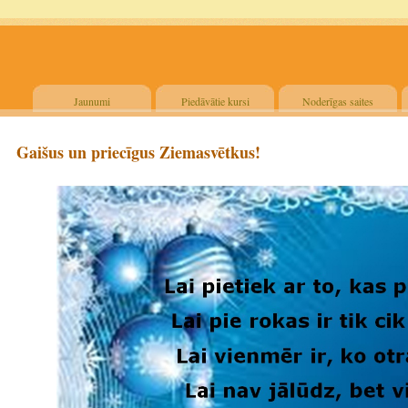
Jaunumi
Piedāvātie kursi
Noderīgas saites
Gaišus un priecīgus Ziemasvētkus!