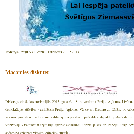
Ievietoja
Preiļu NVO centrs |
Publicēts
20.12.2013
Mācāmies diskutēt
Diskusiju ciklā, kas norisinājās 2013. gada 6. - 8. novembrim Preiļu, Aglonas, Līvānu
demokrātijas attīstības veicināšana Preiļu, Aglonas, Vārkavas, Riebiņu un Līvānu nov
ietvaros, piedalījās biedrību un nodibinājumu pārstāvji, pašvaldību deputāti, pašvaldību un t
iedzīvotāji.
Diskusiju mērķis
bija apzināt sadarbības stiprās puses un iespējas starp nev
sadarbība veicinātu vietējās teritorijas attīstību.