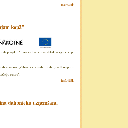
lasīt tālāk
emjam kopā”
fonda projektu "Lemjam kopā" nevalstisko organizāciju
), nodibinājums „Valmieras novada fonds", nodibinājums
zāciju centrs".
lasīt tālāk
udina dalībnieku uzņemšanu