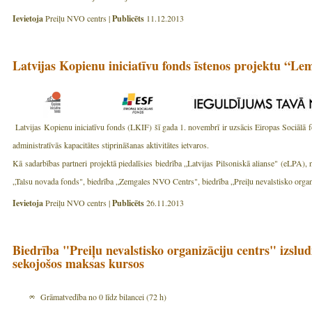
Ievietoja
Preiļu NVO centrs |
Publicēts
11.12.2013
Latvijas Kopienu iniciatīvu fonds īstenos projektu “L
Latvijas Kopienu iniciatīvu fonds (LKIF) šī gada 1. novembrī ir uzsācis Eiropas Sociālā 
administratīvās kapacitātes stiprināšanas aktivitātes ietvaros.
Kā sadarbības partneri projektā piedalīsies biedrība „Latvijas Pilsoniskā alianse" (eLPA
„Talsu novada fonds", biedrība „Zemgales NVO Centrs", biedrība „Preiļu nevalstisko organi
Ievietoja
Preiļu NVO centrs |
Publicēts
26.11.2013
Biedrība "Preiļu nevalstisko organizāciju centrs" izsl
sekojošos maksas kursos
Grāmatvedība no 0 līdz bilancei (72 h)