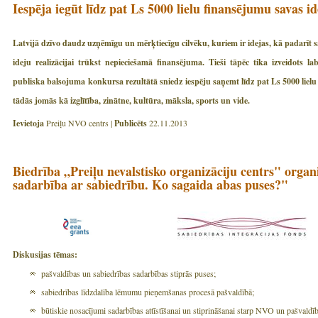
Iespēja iegūt līdz pat Ls 5000 lielu finansējumu savas ide
Latvijā dzīvo daudz uzņēmīgu un mērķtiecīgu cilvēku, kuriem ir idejas, kā padarīt sa
ideju realizācijai trūkst nepieciešamā finansējuma. Tieši tāpēc tika izveidots la
publiska balsojuma konkursa rezultātā sniedz iespēju
saņemt līdz pat Ls 5000 liel
tādās jomās kā izglītība, zinātne, kultūra, māksla, sports un vide.
Ievietoja
Preiļu NVO centrs |
Publicēts
22.11.2013
Biedrība „Preiļu nevalstisko organizāciju centrs" organ
sadarbība ar sabiedrību. Ko sagaida abas puses?"
Diskusijas tēmas:
pašvaldības un sabiedrības sadarbības stiprās puses;
sabiedrības līdzdalība lēmumu pieņemšanas procesā pašvaldībā;
būtiskie nosacījumi sadarbības attīstīšanai un stiprināšanai starp NVO un pašvaldī