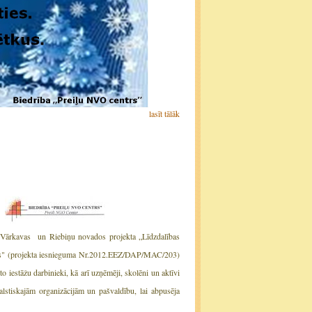
lasīt tālāk
, Vārkavas un Riebiņu novados projekta „Līdzdalības
ados" (projekta iesnieguma Nr.2012.EEZ/DAP/MAC/203)
o iestāžu darbinieki, kā arī uzņēmēji, skolēni un aktīvi
alstiskajām organizācijām un pašvaldību, lai abpusēja