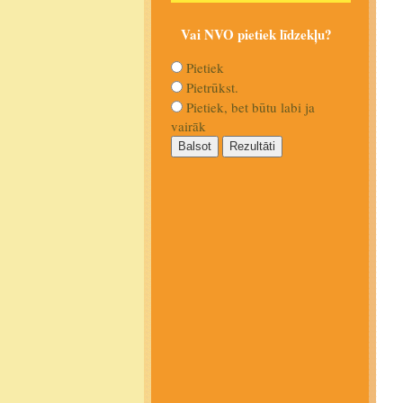
Vai NVO pietiek līdzekļu?
Pietiek
Pietrūkst.
Pietiek, bet būtu labi ja
vairāk