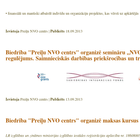
• finansiāli un mantiski atbalstīt indivīdu un organizāciju projektus, kas vērsti uz apkārtēj
Ievietoja
Preiļu NVO centrs |
Publicēts
18.09.2013
Biedrība "Preiļu NVO centrs" organizē semināru „NVO
regulējums. Saimnieciskās darbības priekšrocības un 
Ievietoja
Preiļu NVO centrs |
Publicēts
13.09.2013
Biedrība "Preiļu NVO centrs" organizē maksas kursus
LR izglītības un zinātnes ministrijas izglītības iestādes reģistrācijas apliecība nr. 186080