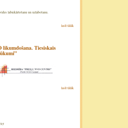
ās vides labiekārtošanu un uzlabošanu.
lasīt tālāk
 likumdošana. Tiesiskais
trūkumi”
lasīt tālāk
0593