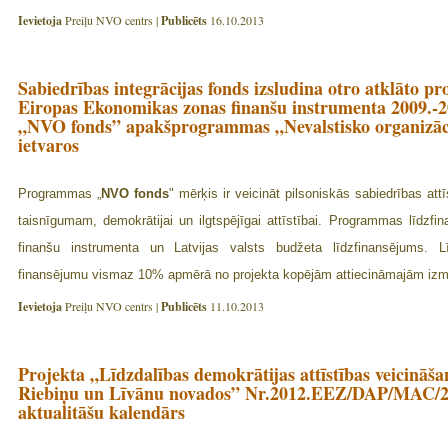
Ievietoja
Preiļu NVO centrs |
Publicēts
16.10.2013
Sabiedrības integrācijas fonds izsludina otro atklāto 
Eiropas Ekonomikas zonas finanšu instrumenta 2009.-
„NVO fonds” apakšprogrammas „Nevalstisko organizā
ietvaros
Programmas „
NVO fonds
" mērķis ir veicināt pilsoniskās sabiedrības attī
taisnīgumam, demokrātijai un ilgtspējīgai attīstībai. Programmas līdz
finanšu instrumenta un Latvijas valsts budžeta līdzfinansējums. 
finansējumu vismaz 10% apmērā no projekta kopējām attiecināmajām iz
Ievietoja
Preiļu NVO centrs |
Publicēts
11.10.2013
Projekta „Līdzdalības demokrātijas attīstības veicināša
Riebiņu un Līvānu novados” Nr.2012.EEZ/DAP/MAC/20
aktualitāšu kalendārs