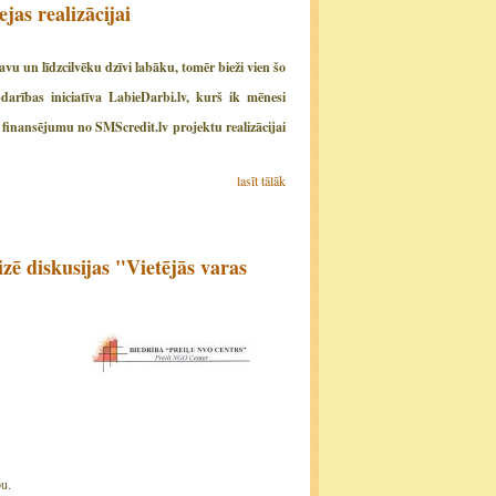
jas realizācijai
vu un līdzcilvēku dzīvi labāku, tomēr bieži vien šo
bdarības iniciatīva LabieDarbi.lv, kurš ik mēnesi
u finansējumu no SMScredit.lv projektu realizācijai
lasīt tālāk
izē diskusijas "Vietējās varas
bu.