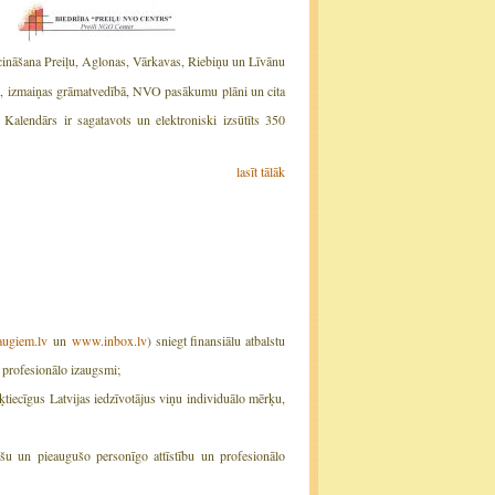
eicināšana Preiļu, Aglonas, Vārkavas, Riebiņu un Līvānu
te, izmaiņas grāmatvedībā, NVO pasākumu plāni un cita
Kalendārs ir sagatavots un elektroniski izsūtīts 350
lasīt tālāk
ugiem.lv
un
www.inbox.lv
) sniegt finansiālu atbalstu
n profesionālo izaugsmi;
ķtiecīgus Latvijas iedzīvotājus viņu individuālo mērķu,
iešu un pieaugušo personīgo attīstību un profesionālo