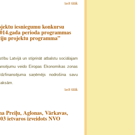
lasīt tālāk
projektu iesniegumu konkursu
2014.gada perioda programmas
ciju projektu programma”
stību Latvijā un stiprināt atbalstu sociālajam
finansējumu veido Eiropas Ekonomikas zonas
Līdzfinansējuma saņēmējs nodrošina savu
maksām.
lasīt tālāk
na Preiļu, Aglonas, Vārkavas,
3 ietvaros izveidots NVO