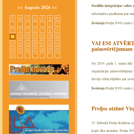
Sociālās integrācijas valst
<<
Augusts 2026
>>
informatīvu pasākumu par mācī
P
O
T
C
P
S
Sv
Ievietoja
Preiļu NVO centrs 
1
2
3
4
5
6
7
8
9
10
11
12
13
14
15
16
VAI ESI ATVĒRTS
17
18
19
20
21
22
23
pašnovērtējumam -
24
25
26
27
28
29
30
31
No 2019. gada 1. marta līdz 
organizāciju pašnovērtējuma v
devēja vēlmi rūpēties par sav
Ievietoja
Preiļu NVO centrs 
Preiļos atzīmē Vis
27. februārī Preiļu Kultūras 
kopā tika aicinātas Preiļu NV