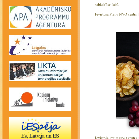
sabiedrības labā.
Ievietoja
Preiļu NVO centrs 
Ievietoja
Preiļu NVO centrs 