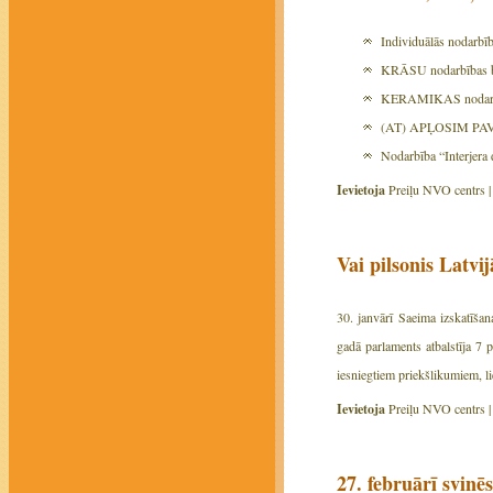
Individuālās nodarbī
KRĀSU nodarbības bē
KERAMIKAS nodarbīb
(AT) APĻOSIM PAVAS
Nodarbība “Interjera 
Ievietoja
Preiļu NVO centrs 
Vai pilsonis Latvij
30. janvārī Saeima izskatīšan
gadā parlaments atbalstīja 7 p
iesniegtiem priekšlikumiem, li
Ievietoja
Preiļu NVO centrs 
27. februārī svin