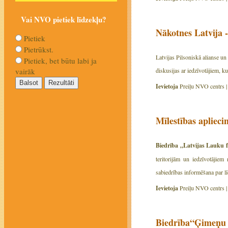
Vai NVO pietiek līdzekļu?
Nākotnes Latvija 
Pietiek
Pietrūkst.
Latvijas Pilsoniskā alianse u
Pietiek, bet būtu labi ja
diskusijas ar iedzīvotājiem, ku
vairāk
Ievietoja
Preiļu NVO centrs 
Mīlestības apliecin
Biedrība „Latvijas Lauku 
teritorijām un iedzīvotājiem
sabiedrības informēšana par līd
Ievietoja
Preiļu NVO centrs 
Biedrība“Ģimeņu a