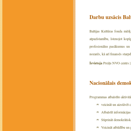
Darbu uzsācis Bal
Baltijas Kultūras fonda mērķi
atpazīstamību, īstenojot kopī
profesionālus pasākumus un pr
nozarēs, kā arī finansēs starpd
Ievietoja
Preiļu NVO centrs 
Nacionālais demok
Programmas atbalstīto aktivit
veicināt un aizstāvēt 
Atbalstīt informācija
Stiprināt demokrātisk
Veicināt atbildību u