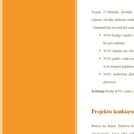
Šogad, 27.februārī, desmito
sektora oficiāla atzīšana not
"starptautiskā nevalstiskā orga
NVO kopīgi sniedz cil
kā personībām;
NVO rūpējas par cilvē
NVO palīdz veidot pol
ir ievērojami paplašin
NVO nodrošina darba 
procesos.
Ievietoja
Preiļu NVO centrs 
Projektu konkurs
Borisa un Ināras Teterevu f
organizācijas, kuras vēlas p