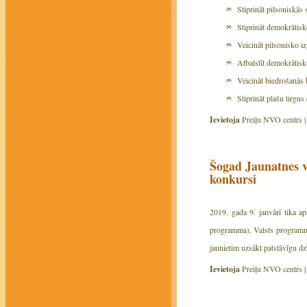
Stiprināt pilsoniskās
Stiprināt demokrātisk
Veicināt pilsonisko i
Atbalstīt demokrātisk
Veicināt biedrošanās
Stiprināt plašu tirgu
Ievietoja
Preiļu NVO centrs 
Šogad Jaunatnes va
konkursi
2019. gada 9. janvārī tika ap
programma). Valsts programmas
jaunietim uzsākt patstāvīgu dz
Ievietoja
Preiļu NVO centrs 