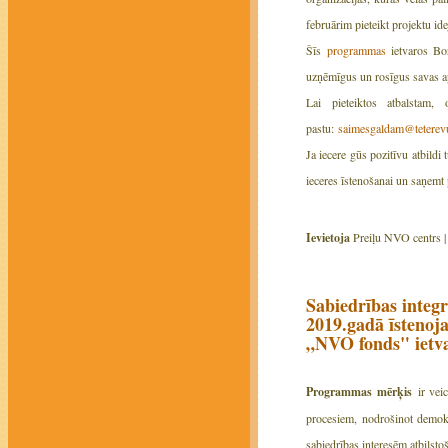
februārim pieteikt projektu ide
Šīs
programmas
ietvaros Bor
uzņēmīgus un rosīgus savas ap
Lai pieteiktos atbalstam,
pastu:
saimesgaldam@teterev
Ja iecere gūs pozitīvu atbildi
ieceres īstenošanai un saņem
Ievietoja
Preiļu NVO centrs 
Sabiedrības integr
2019.gadā īstenoj
„NVO fonds" ietv
Programmas mērķis
ir veic
procesiem, nodrošinot demokrā
sabiedrības interesēm atbils