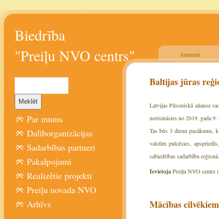
Biedrība
"Preiļu NVO centrs"
Jaunumi
Baltijas jūras re
Latvijas Pilsoniskā alianse s
Par mums
norisināsies no 2019. gada 9.
Tas būs 3 dienu pasākums, ku
Dalīborganizācijas
valstīm pulcēsies, apspriedīs
Sadarbības partneri
sabiedrības sadarbību reģionā
Pakalpojumi
Ievietoja
Preiļu NVO centrs 
Realizētie projekti
Preiļu novada NVO
Arhīvs
Mācības cilvēkiem 