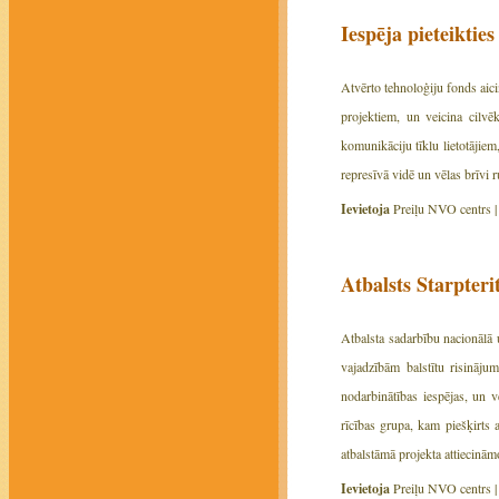
Iespēja pieteiktie
Atvērto tehnoloģiju fonds aici
projektiem, un veicina cilvēk
komunikāciju tīklu lietotājiem
represīvā vidē un vēlas brīvi ru
Ievietoja
Preiļu NVO centrs 
Atbalsts Starpteri
Atbalsta sadarbību nacionālā 
vajadzībām balstītu risināju
nodarbinātības iespējas, un ve
rīcības grupa, kam piešķirts a
atbalstāmā projekta attieci
Ievietoja
Preiļu NVO centrs 