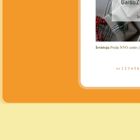
Ievietoja
Preiļu NVO centrs 
<<
1
2
3
4
5
6