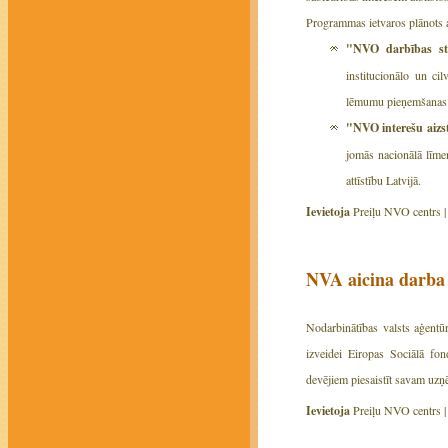
Programmas ietvaros plānots at
"NVO darbības st
institucionālo un cil
lēmumu pieņemšanas pr
"NVO interešu aizs
jomās nacionālā līmen
attīstību Latvijā.
Ievietoja
Preiļu NVO centrs 
NVA aicina darba d
Nodarbinātības valsts aģentū
izveidei Eiropas Sociālā fon
devējiem piesaistīt savam uz
Ievietoja
Preiļu NVO centrs 