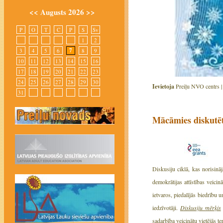
<<
Augusts 2026
>>
P
O
T
C
P
S
Sv
1
2
7
3
4
5
6
8
9
10
11
12
13
14
15
16
17
18
19
20
21
22
23
24
25
26
27
28
29
30
Ievietoja
Preiļu NVO centrs 
31
Mācāmies diskutē
Diskusiju ciklā, kas norisin
demokrātijas attīstības vei
ietvaros, piedalījās biedrību 
iedzīvotāji.
Diskusiju mērķis
sadarbība veicinātu vietējās teri