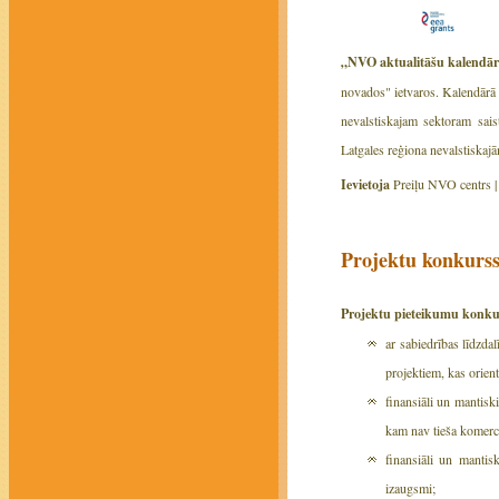
„NVO aktualitāšu kalendā
novados" ietvaros. Kalendārā 
nevalstiskajam sektoram sais
Latgales reģiona nevalstiskaj
Ievietoja
Preiļu NVO centrs 
Projektu konkurss
Projektu pieteikumu konk
ar sabiedrības līdzda
projektiem, kas orient
finansiāli un mantisk
kam nav tieša komerci
finansiāli un mantis
izaugsmi;