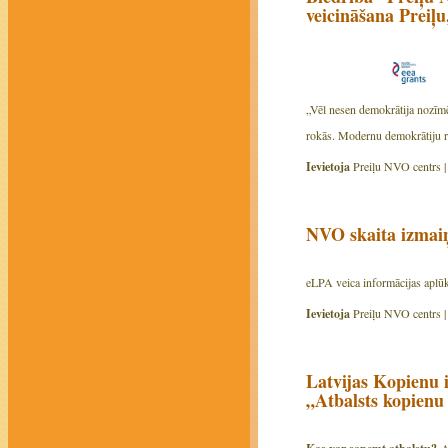
veicināšana Preiļ
„Vēl nesen demokrātija nozīmēj
rokās. Modernu demokrātiju rak
Ievietoja
Preiļu NVO centrs 
NVO skaita izmaiņ
eLPA veica informācijas aplūko
Ievietoja
Preiļu NVO centrs 
Latvijas Kopienu 
„Atbalsts kopienu
A