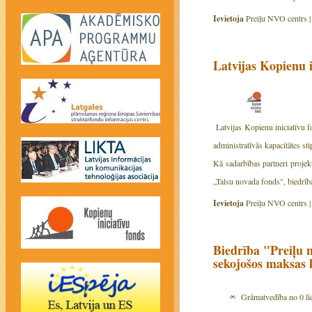
Ievietoja
Preiļu NVO centrs 
Latvijas Kopienu 
Latvijas Kopienu iniciatīvu f
administratīvās kapacitātes sti
Kā sadarbības partneri projek
„Talsu novada fonds", biedrīb
Ievietoja
Preiļu NVO centrs 
Biedrība "Preiļu 
sekojošos maksas 
Grāmatvedība no 0 līd