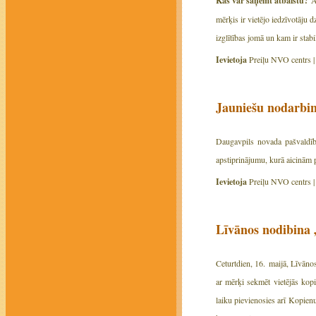
Kas var saņemt atbalstu?
mērķis ir vietējo iedzīvotāju 
izglītības jomā un kam ir stab
Ievietoja
Preiļu NVO centrs 
Jauniešu nodarbin
Daugavpils novada pašvaldīb
apstiprinājumu, kurā aicinām pi
Ievietoja
Preiļu NVO centrs 
Līvānos nodibina 
Ceturtdien, 16. maijā, Līvāno
ar mērķi sekmēt vietējās kopie
laiku pievienosies arī Kopien