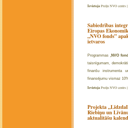
Ievietoja
Preiļu NVO centrs 
Sabiedrības integr
Eiropas Ekonomik
„NVO fonds” apak
ietvaros
Programmas „
NVO fon
taisnīgumam, demokrāti
finanšu instrumenta u
finansējumu vismaz 10%
Ievietoja
Preiļu NVO centrs 
Projekta „Līdzdalī
Riebiņu un Līvān
aktualitāšu kalen