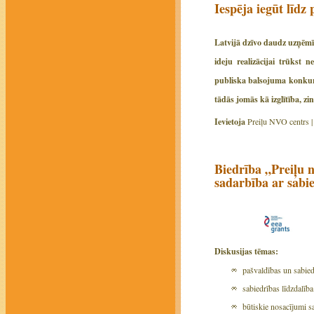
Iespēja iegūt līdz 
Latvijā dzīvo daudz uzņēmīg
ideju realizācijai trūkst 
publiska balsojuma konkurs
tādās jomās kā izglītība, zi
Ievietoja
Preiļu NVO centrs 
Biedrība „Preiļu n
sadarbība ar sabi
Diskusijas tēmas:
pašvaldības un sabied
sabiedrības līdzdalī
būtiskie nosacījumi s