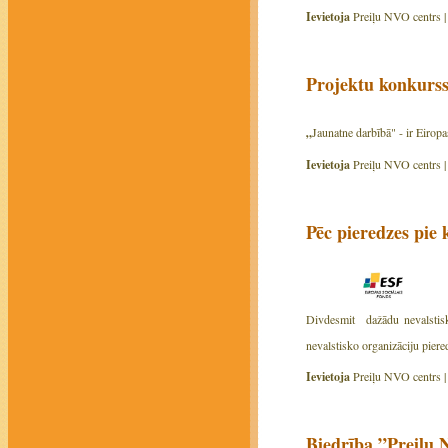
Ievietoja
Preiļu NVO centrs 
Projektu konkurs
„
Jaunatne darbībā" - ir Eirop
Ievietoja
Preiļu NVO centrs 
Pēc pieredzes pie
Divdesmit dažādu nevalstisko
nevalstisko organizāciju pier
Ievietoja
Preiļu NVO centrs 
Biedrība ”Preiļu 