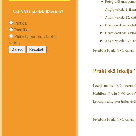
Fotografēšanas pamat
Angļu valoda 1. līmen
Vai NVO pietiek līdzekļu?
Angļu valoda 12. kla
Pietiek
Grāmatvedības kārtoš
Pietrūkst.
Grāmatvedības kārtoš
Pietiek, bet būtu labi ja
Angļu valoda 2.-3. līm
vairāk
Ievietoja
Preiļu NVO centrs 
Praktiskā lekcija
Lekcija notiks š.g. 2. decembrī
biedrības „Preiļu NVO centrs" 
Lekciju vadīs:
Iveta Smilga
sistē
Ievietoja
Preiļu NVO centrs 