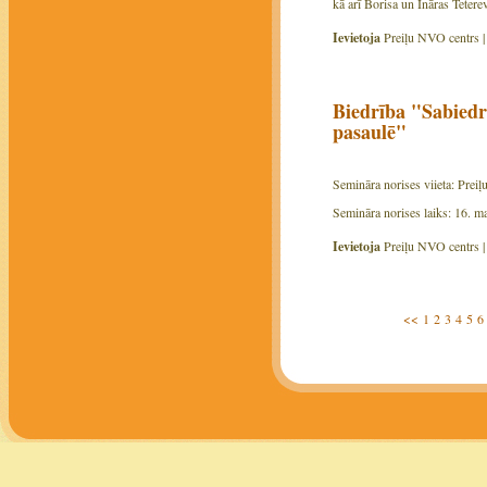
kā arī Borisa un Ināras Teter
Ievietoja
Preiļu NVO centrs 
Biedrība "Sabiedr
pasaulē"
Semināra norises viieta: Prei
Semināra norises laiks: 16. ma
Ievietoja
Preiļu NVO centrs 
<<
1
2
3
4
5
6