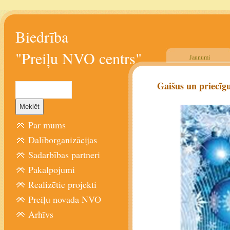
Biedrība
"Preiļu NVO centrs"
Jaunumi
Gaišus un priecīg
Par mums
Dalīborganizācijas
Sadarbības partneri
Pakalpojumi
Realizētie projekti
Preiļu novada NVO
Arhīvs