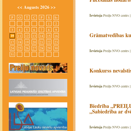
<<
Augusts 2026
>>
Ievietoja
Preiļu NVO centrs 
P
O
T
C
P
S
Sv
1
2
3
4
5
6
7
8
9
Grāmatvedības kur
10
11
12
13
14
15
16
17
18
19
20
21
22
23
24
25
26
27
28
29
30
Ievietoja
Preiļu NVO centrs 
31
Konkurss nevalsti
Ievietoja
Preiļu NVO centrs 
Biedrība „PREIĻ
„Sabiedrība ar dvē
Ievietoja
Preiļu NVO centrs 