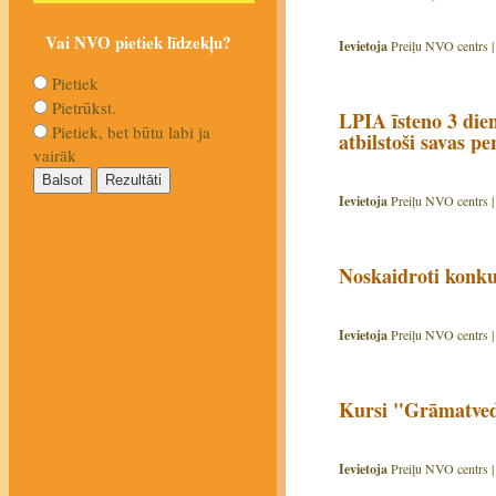
Vai NVO pietiek līdzekļu?
Ievietoja
Preiļu NVO centrs 
Pietiek
Pietrūkst.
LPIA īsteno 3 die
Pietiek, bet būtu labi ja
atbilstoši savas 
vairāk
Ievietoja
Preiļu NVO centrs 
Noskaidroti konku
Ievietoja
Preiļu NVO centrs 
Kursi "Grāmatvedī
Ievietoja
Preiļu NVO centrs 