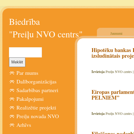
Biedrība
"Preiļu NVO centrs"
Jaunumi
Hipotēku bankas K
izsludinātais proj
Par mums
Ievietoja
Preiļu NVO centrs 
Dalīborganizācijas
Sadarbības partneri
Eiropas parlame
PELNIEM”
Pakalpojumi
Realizētie projekti
Ievietoja
Preiļu NVO centrs 
Preiļu novada NVO
Arhīvs
Filcēšanas nodarb