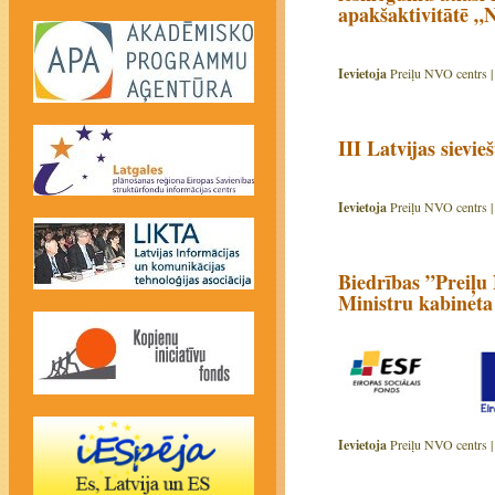
apakšaktivitātē „N
Ievietoja
Preiļu NVO centrs 
III Latvijas sievi
Ievietoja
Preiļu NVO centrs 
Biedrības ”Preiļu 
Ministru kabineta
Ievietoja
Preiļu NVO centrs 