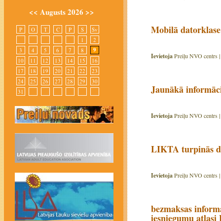
<<
Augusts 2026
>>
Mobilā datorklase 
P
O
T
C
P
S
Sv
1
2
9
3
4
5
6
7
8
Ievietoja
Preiļu NVO centrs 
10
11
12
13
14
15
16
17
18
19
20
21
22
23
24
25
26
27
28
29
30
Jaunākā informāc
31
Ievietoja
Preiļu NVO centrs 
LIKTA turpinās d
Ievietoja
Preiļu NVO centrs 
bezmaksas informat
iesniegumu atlasi