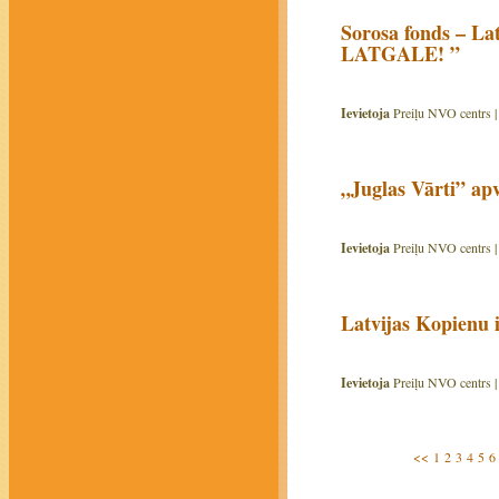
Sorosa fonds – La
LATGALE! ”
Ievietoja
Preiļu NVO centrs 
„Juglas Vārti” apv
Ievietoja
Preiļu NVO centrs 
Latvijas Kopienu 
Ievietoja
Preiļu NVO centrs 
<<
1
2
3
4
5
6