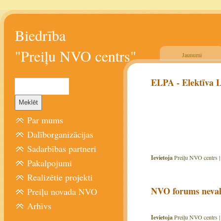
Biedrība
"Preiļu NVO centrs"
Jaunumi
ELPA - Elektīva L
Par mums
Dalīborganizācijas
Sadarbības partneri
Ievietoja
Preiļu NVO centrs 
Pakalpojumi
Realizētie projekti
NVO forums nevals
Preiļu novada NVO
Arhīvs
Ievietoja
Preiļu NVO centrs 