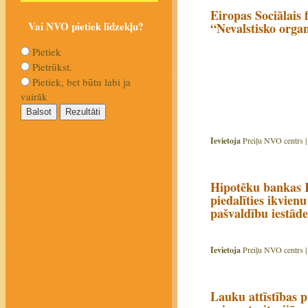
Eiropas Sociālais 
Vai NVO pietiek līdzekļu?
“Nevalstisko organ
Pietiek
Pietrūkst.
Pietiek, bet būtu labi ja
vairāk
Ievietoja
Preiļu NVO centrs 
Hipotēku bankas K
piedalīties ikvienu
pašvaldību iestād
Ievietoja
Preiļu NVO centrs 
Lauku attīstības 