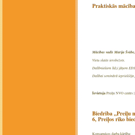
Praktiskās māc
Mācības vadīs Marija Švābe
Vietu skaits ierobežots.
Dalībniekiem līdzi jāņem EDS 
Dalībai seminārā iepriekšēja 
Ievietoja
Preiļu NVO centrs 
Biedrība „Preiļu n
6, Preiļos rīko bi
Kopsapulces darba kārtība: