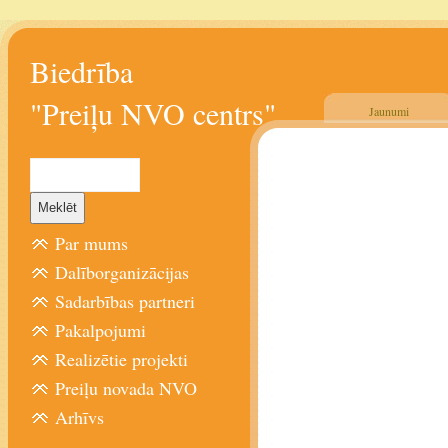
Biedrība
"Preiļu NVO centrs"
Jaunumi
Par mums
Dalīborganizācijas
Sadarbības partneri
Pakalpojumi
Realizētie projekti
Preiļu novada NVO
Arhīvs