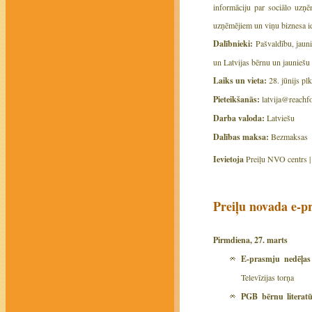
informāciju par sociālo uzņē
uzņēmējiem un viņu biznesa ide
Dalībnieki:
Pašvaldību, jaunie
un Latvijas bērnu un jauniešu
Laiks un vieta:
28. jūnijs plk
Pieteikšanās:
latvija@reachf
Darba valoda:
Latviešu
Dalības maksa:
Bezmaksas
Ievietoja
Preiļu NVO centrs 
Preiļu novada e-p
Pirmdiena, 27. marts
E-prasmju nedēļas 
Televīzijas torņa
PGB bērnu literatū