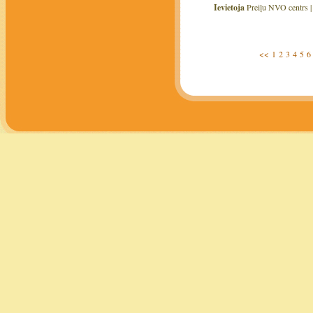
Ievietoja
Preiļu NVO centrs 
<<
1
2
3
4
5
6