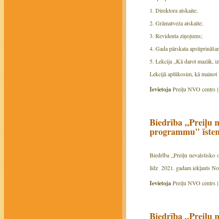
1. Direktora atskaite;
2. Grāmatveža atskaite;
3. Revidenta ziņojums;
4. Gada pārskata apstiprināša
5. Lekcija „Kā darot mazāk, iz
Lekcijā aplūkosim, kā mainot i
Ievietoja
Preiļu NVO centrs 
Biedrība „Preiļu n
programmu" īsten
Biedrība „Preiļu nevalstisko 
līdz 2021. gadam iekļauts Nod
Ievietoja
Preiļu NVO centrs 
Biedrība „Preiļu n