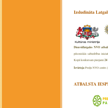
Izsludināta Latg
Dienvidlatgales NVO atbals
pilsoniskās sabiedrības inici
Kopā konkursam pieejami
24
Ievietoja
Preiļu NVO centrs 
ATBALSTA IES