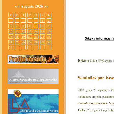
<<
Augusts 2026
>>
P
O
T
C
P
S
Sv
1
2
7
3
4
5
6
8
9
10
11
12
13
14
15
16
17
18
19
20
21
22
23
24
25
26
27
28
29
30
31
Ievietoja
Preiļu NVO centrs 
Seminārs par Eras
2017. gada 7. septembrī Val
mobilitātes projektu pieteiku
Semināra norises vieta:
Vaļņu
Laiks:
2017.gada 7.septembrī 