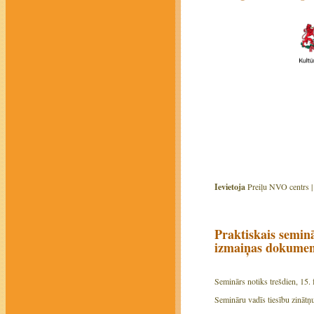
Ievietoja
Preiļu NVO centrs 
Praktiskais semin
izmaiņas dokumento
Seminārs notiks
trešd
ien,
15.
Semināru vadīs
tiesību zinātņ