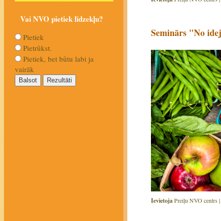
Vai NVO pietiek līdzekļu?
Seminārs "No ide
Pietiek
Pietrūkst.
Pietiek, bet būtu labi ja
vairāk
Ievietoja
Preiļu NVO centrs 