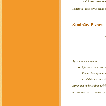
7.-8.klašu skolēni
Ievietoja
Preiļu NVO centrs 
Seminārs Biznesa 
Apskatāmie jautājumi:
Efektīvākie interneta 
Kurus rīkus izmantot
Produktivitates mērīš
Semināru vadīs Daina Krivi
un mentore, kā arī motivācij