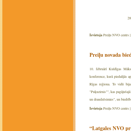
28
Ievietoja
Preiļu NVO centrs 
Preiļu novada bie
10. februārī Kuldīgas Māksl
konference, kurā piedalījās a
Rīgas reģiona. To vidū bija
"Puķuzirnis"", kas pagājušajā
un draudzēsimies", un biedrīb
Ievietoja
Preiļu NVO centrs 
“Latgales NVO pr