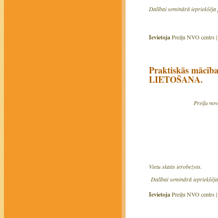
Dalībai seminārā iepriekšēja 
Ievietoja
Preiļu NVO centrs 
Praktiskās māc
LIETOŠANA.
Preiļu no
Vietu skaits ierobežots.
Dalībai seminārā iepriekšēja 
Ievietoja
Preiļu NVO centrs 