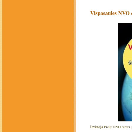
Vispasaules NVO 
Ievietoja
Preiļu NVO centrs 