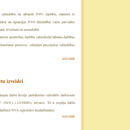
 sabiedrību un atbalstīt NVO darbību, stiprinot to
ulārai un ilglaicīgai NVO līdzdalībai valsts pārvaldes
anā, ieviešanā un uzraudzībā;
nterešu aizstāvības darbību sabiedriskā labuma darbības
īstenošanas procesos, sekmējot pilsoniskas sabiedrības
lasīt tālāk
tu izveidei
 pieņem darba devēju pieteikumus subsidēto darbavietu
 (Nr.9.1.1.1/15/I/001) ietvaros. Tā ir iespēja darba
darbinot NVA reģistrētos bezdarbniekus.
lasīt tālāk