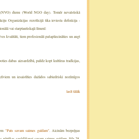
iju (NVO) dienu (World NGO day). Tomēr nevalstiskā
ju Organizācijas rezolūcijā tika ieviesta definīcija -
ionālā vai starptautiskajā līmenī:
s kvalitāti, tiem profesionāli pašapliecināties un augt
ties dabas aizsardzībā, palīdz kopt kultūras tradīcijas,
tīviem un iesaistīties dažādos sabiedriski nozīmīgos
lasīt tālāk
jiem
"Pats savam saimes galdam"
. Aicinām bezpeļņas
us pārtikas sagādāšanai savam saimes galdam, līdz 28.