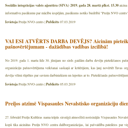
Sociālās integrācijas valsts aģentūra (SIVA)
2019. gada 28. martā plkst. 15.30
aicina 
informatīvu pasākumu par mācību iespējām, pasākums notiks biedrībā "Preiļu NVO centrs" 
Ievietoja
Preiļu NVO centrs |
Publicēts
07.03.2019
VAI ESI ATVĒRTS DARBA DEVĒJS? Aicinām pieteikti
pašnovērtējumam - dažādības vadības izcilībā!
No 2019. gada 1. marta līdz 30. jūnijam no sirds gaidām darba devēju pieteikšanos pašn
organizāciju pašnovērtējuma veikšanai saskaņā ar kritērijiem, kas ļauj novērtēt Tavas orga
devēja vēlmi rūpēties par saviem darbiniekiem un lepoties ar to. Pieteikšanās pašnovērtēju
Ievietoja
Preiļu NVO centrs |
Publicēts
05.03.2019
Preiļos atzīmē Vispasaules Nevalstisko organizāciju die
27. februārī Preiļu Kultūras nama telpās sirsnīgā atmosfērā norisinājās Vispasaules Nevals
kopā tika aicinātas Preiļu NVO centra dalīborganizācijas, lai pašvaldība pateiktos par v