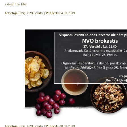
sabiedrības labā.
Ievietoja
Preiļu NVO centrs |
Publicēts
04.03.2019
Ievietoja
Preiļu NVO centrs |
Publicēts
20.02.2019