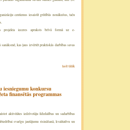
nizāciju centienus iesaistīt grūtībās nonākušus, taču
s.
īss projekta ieceres apraksts brīvā formā uz e-
jā sanāksmē, kas ļaus izvērtēt praktiskās darbības savas
lasīt tālāk
ktu iesniegumu konkursu
džeta finansētās programmas
alstot aktivitātes iedzīvotāju līdzdalības un sadarbības
biedrībai svarīgu jautājumu risināšanā, kvalitatīvu un