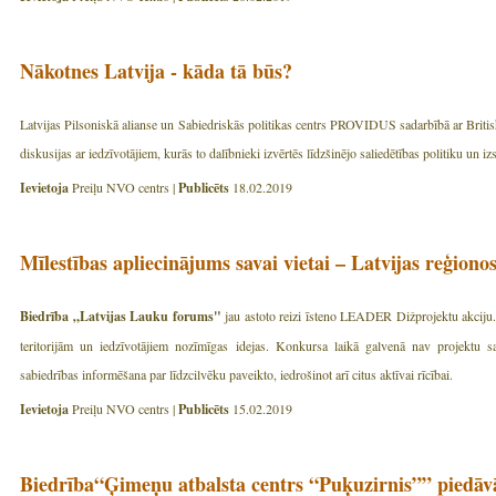
Nākotnes Latvija - kāda tā būs?
Latvijas Pilsoniskā alianse un Sabiedriskās politikas centrs PROVIDUS sadarbībā ar Britis
diskusijas ar iedzīvotājiem, kurās to dalībnieki izvērtēs līdzšinējo saliedētības politiku un i
Ievietoja
Preiļu NVO centrs |
Publicēts
18.02.2019
Mīlestības apliecinājums savai vietai – Latvijas reģionos
Biedrība „Latvijas Lauku forums"
jau astoto reizi īsteno LEADER Dižprojektu akciju
teritorijām un iedzīvotājiem nozīmīgas idejas. Konkursa laikā galvenā nav projektu sa
sabiedrības informēšana par līdzcilvēku paveikto, iedrošinot arī citus aktīvai rīcībai.
Ievietoja
Preiļu NVO centrs |
Publicēts
15.02.2019
Biedrība“Ģimeņu atbalsta centrs “Puķuzirnis”” piedā