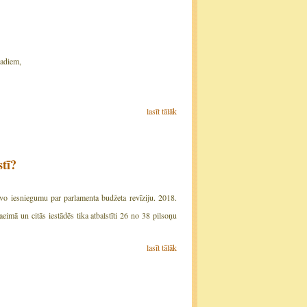
adiem,
lasīt tālāk
stī?
tīvo iesniegumu par parlamenta budžeta revīziju. 2018.
eimā un citās iestādēs tika atbalstīti 26 no 38 pilsoņu
lasīt tālāk