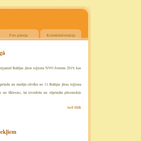
Foto galerija
Kontaktinformācija
īgā
" organizē Baltijas jūras reģiona NVO forumu 2019, kas
rindu un mediju cilvēku no 11 Baltijas jūras reģiona
 un tīklosies, lai izveidotu un stiprinātu pilsoniskās
lasīt tālāk
zekļiem