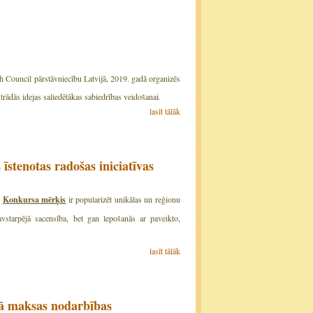
h Council pārstāvniecību Latvijā, 2019. gadā organizēs
zstrādās idejas saliedētākas sabiedrības veidošanai.
lasīt tālāk
 īstenotas radošas iniciatīvas
.
Konkursa mērķis
ir popularizēt unikālas un reģionu
vstarpējā sacensība, bet gan lepošanās ar paveikto,
lasīt tālāk
vā maksas nodarbības