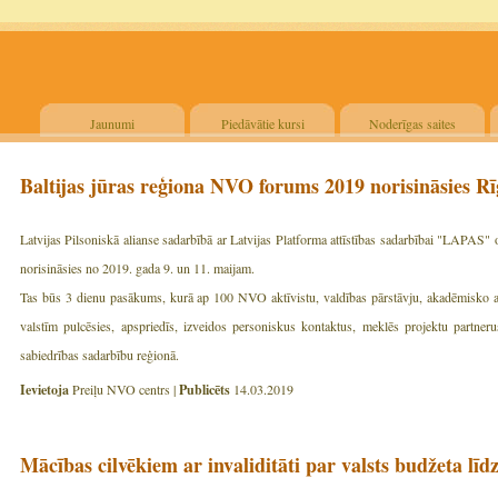
Jaunumi
Piedāvātie kursi
Noderīgas saites
Baltijas jūras reģiona NVO forums 2019 norisināsies R
Latvijas Pilsoniskā alianse sadarbībā ar Latvijas Platforma attīstības sadarbībai "LAPAS
norisināsies no 2019. gada 9. un 11. maijam.
Tas būs 3 dienu pasākums, kurā ap 100 NVO aktīvistu, valdības pārstāvju, akadēmisko ap
valstīm pulcēsies, apspriedīs, izveidos personiskus kontaktus, meklēs projektu partnerus
sabiedrības sadarbību reģionā.
Ievietoja
Preiļu NVO centrs |
Publicēts
14.03.2019
Mācības cilvēkiem ar invaliditāti par valsts budžeta līd