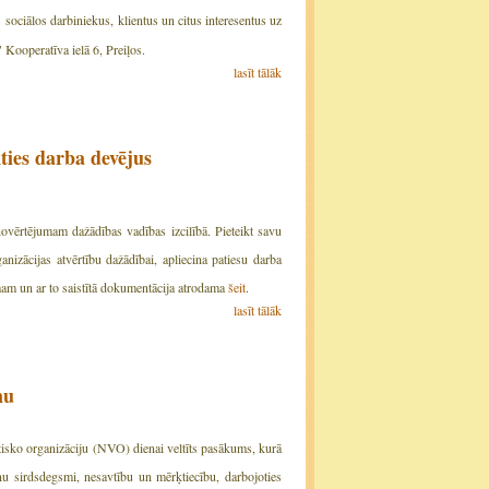
sociālos darbiniekus, klientus un citus interesentus uz
Kooperatīva ielā 6, Preiļos.
lasīt tālāk
es darba devējus
ovērtējumam dažādības vadības izcilībā. Pieteikt savu
nizācijas atvērtību dažādībai, apliecina patiesu darba
mam un ar to saistītā dokumentācija atrodama
šeit
.
lasīt tālāk
nu
tisko organizāciju (NVO) dienai veltīts pasākums, kurā
iņu sirdsdegsmi, nesavtību un mērķtiecību, darbojoties