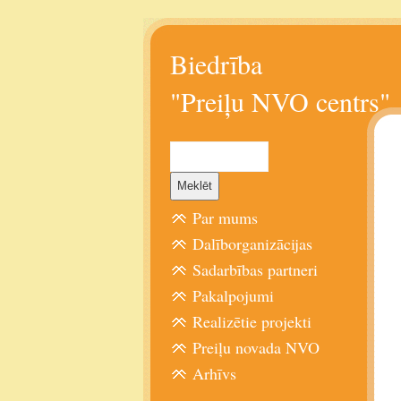
Biedrība
"Preiļu NVO centrs"
Par mums
Dalīborganizācijas
Sadarbības partneri
Pakalpojumi
Realizētie projekti
Preiļu novada NVO
Arhīvs