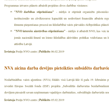
Programmas ietvaros plānots atbalstīt projektus divos darbības virzienos:
"NVO darbības stiprināšana"
- mērķis ir stiprināt organizētu pilsonisko
institucionālo un cilvēkresursu kapacitāti un nodrošinot finansiālu atbalstu reg
lēmumu pieņemšanas procesā un līdzdarbībai valsts pārvaldes rīcībpolitikas plānoš
"NVO interešu aizstāvības stiprināšana"
- mērķis ir atbalstīt NVO, kas veic i
jomās nacionālā līmenī un īsteno līdzdalības aktivitātes politikas veidošanas un 
attīstību Latvijā.
Ievietoja
Preiļu NVO centrs |
Publicēts
06.02.2019
NVA aicina darba devējus pieteikties subsidēto darbavie
Nodarbinātības valsts aģentūras (NVA) filiālēs visā Latvijā līdz šī gada 19. februārim
izveidei Eiropas Sociālā fonda (ESF) projekta „Subsidētās darbavietas bezdarbniekiem"
devējiem piesaistīt savam uzņēmumam vajadzīgos darbiniekus, subsidētajās darbavietās no
Ievietoja
Preiļu NVO centrs |
Publicēts
05.02.2019