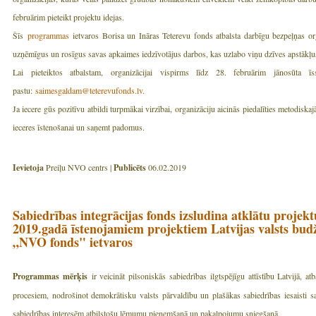
februārim pieteikt projektu idejas.
Šīs
programmas
ietvaros Borisa un Ināras Teterevu fonds atbalsta darbīgu bezpeļņas orga
uzņēmīgus un rosīgus savas apkaimes iedzīvotājus darbos, kas uzlabo viņu dzīves apstākļu
Lai pieteiktos atbalstam, organizācijai vispirms līdz 28. februārim jānosūta 
pastu:
saimesgaldam@teterevufonds.lv
.
Ja iecere gūs pozitīvu atbildi turpmākai virzībai, organizāciju aicinās piedalīties metodiska
ieceres īstenošanai un saņemt padomus.
Ievietoja
Preiļu NVO centrs |
Publicēts
06.02.2019
Sabiedrības integrācijas fonds izsludina atklātu proje
2019.gadā īstenojamiem projektiem Latvijas valsts bu
„NVO fonds" ietvaros
Programmas mērķis
ir veicināt pilsoniskās sabiedrības ilgtspējīgu attīstību Latvijā, atb
procesiem, nodrošinot demokrātisku valsts pārvaldību un plašākas sabiedrības iesaisti sa
sabiedrības interesēm atbilstošu lēmumu pieņemšanā un pakalpojumu sniegšanā.