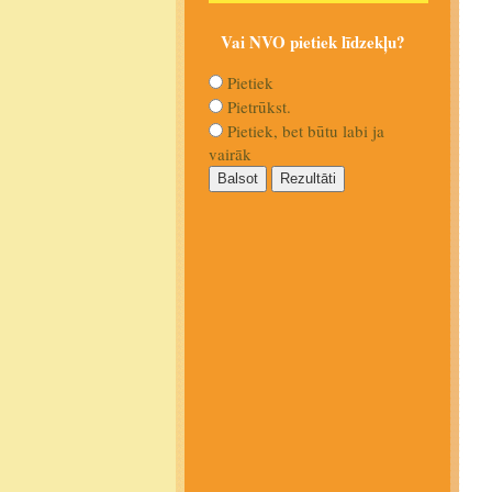
Vai NVO pietiek līdzekļu?
Pietiek
Pietrūkst.
Pietiek, bet būtu labi ja
vairāk