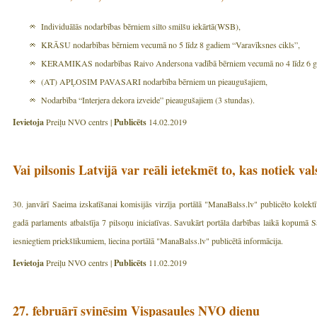
Individuālās nodarbības bērniem silto smilšu iekārtā(WSB),
KRĀSU nodarbības bērniem vecumā no 5 līdz 8 gadiem “Varavīksnes cikls”,
KERAMIKAS nodarbības Raivo Andersona vadībā bērniem vecumā no 4 līdz 6 g
(AT) APĻOSIM PAVASARI nodarbība bērniem un pieaugušajiem,
Nodarbība “Interjera dekora izveide” pieaugušajiem (3 stundas).
Ievietoja
Preiļu NVO centrs |
Publicēts
14.02.2019
Vai pilsonis Latvijā var reāli ietekmēt to, kas notiek val
30. janvārī Saeima izskatīšanai komisijās virzīja portālā "ManaBalss.lv" publicēto kolek
gadā parlaments atbalstīja 7 pilsoņu iniciatīvas. Savukārt portāla darbības laikā kopumā Sa
iesniegtiem priekšlikumiem, liecina portālā "ManaBalss.lv" publicētā informācija.
Ievietoja
Preiļu NVO centrs |
Publicēts
11.02.2019
27. februārī svinēsim Vispasaules NVO dienu