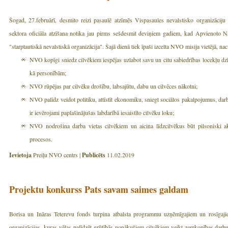
Šogad, 27.februārī, desmito reizi pasaulē atzīmēs Vispasaules nevalstisko organizāc
sektora oficiāla atzīšana notika jau pirms sešdesmit deviņiem gadiem, kad Apvienoto Nāci
"starptautiskā nevalstiskā organizācija". Šajā dienā tiek īpaši izcelta NVO misija vietējā, nac
NVO kopīgi sniedz cilvēkiem iespējas uzlabot savu un citu sabiedrības locekļu dzīve
kā personībām;
NVO rūpējas par cilvēku drošību, labsajūtu, dabu un cilvēces nākotni;
NVO palīdz veidot politiku, attīstīt ekonomiku, sniegt sociālos pakalpojumus, darbo
ir ievērojami paplašinājušas labdarībā iesaistīto cilvēku loku;
NVO nodrošina darba vietas cilvēkiem un aicina līdzcilvēkus būt pilsoniski ak
procesos.
Ievietoja
Preiļu NVO centrs |
Publicēts
11.02.2019
Projektu konkurss Pats savam saimes galdam
Borisa un Ināras Teterevu fonds turpina atbalsta programmu uzņēmīgajiem un rosīga
organizācijas, kuras vēlas palīdzēt grūtībās nonākušiem cilvēkiem veikt zemkopības darb