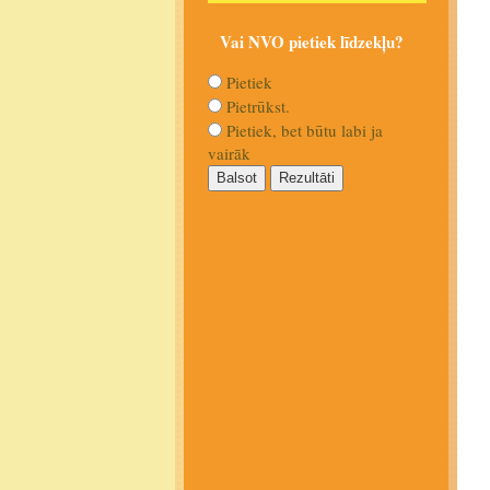
Vai NVO pietiek līdzekļu?
Pietiek
Pietrūkst.
Pietiek, bet būtu labi ja
vairāk