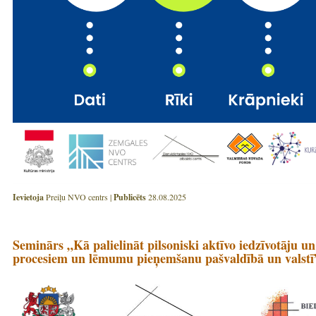
Ievietoja
Preiļu NVO centrs |
Publicēts
28.08.2025
Seminārs „Kā palielināt pilsoniski aktīvo iedzīvotāju u
procesiem un lēmumu pieņemšanu pašvaldībā un valstī