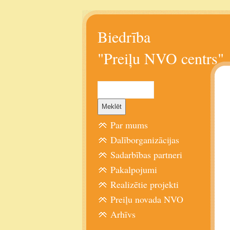
Biedrība
"Preiļu NVO centrs"
Par mums
Dalīborganizācijas
Sadarbības partneri
Pakalpojumi
Realizētie projekti
Preiļu novada NVO
Arhīvs