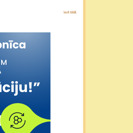
lasīt tālāk