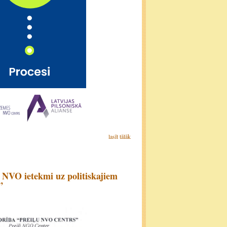
lasīt tālāk
n NVO ietekmi uz politiskajiem
”