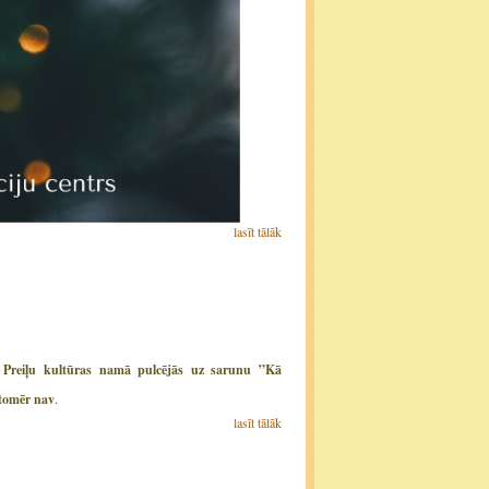
lasīt tālāk
brī Preiļu kultūras namā pulcējās uz sarunu ”Kā
 tomēr nav
.
lasīt tālāk