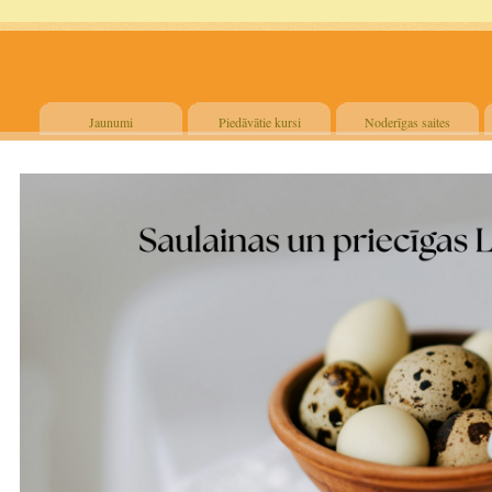
Jaunumi
Piedāvātie kursi
Noderīgas saites