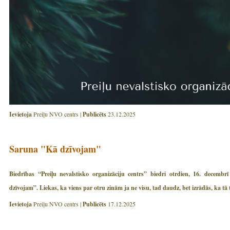
Ievietoja
Preiļu NVO centrs |
Publicēts
23.12.2025
Saruna "Kā dzīvojam"
Biedrības “Preiļu nevalstisko organizāciju centrs” biedri otrdien, 16. decem
dzīvojam”. Liekas, ka viens par otru zinām ja ne visu, tad daudz, bet izrādās, ka tā
Ievietoja
Preiļu NVO centrs |
Publicēts
17.12.2025