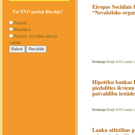
Eiropas Sociālais 
Vai NVO pietiek līdzekļu?
“Nevalstisko organ
Pietiek
Pietrūkst.
Pietiek, bet būtu labi ja
vairāk
Ievietoja
Preiļu NVO centrs 
Hipotēku bankas K
piedalīties ikvienu
pašvaldību iestād
Ievietoja
Preiļu NVO centrs 
Lauku attīstības 