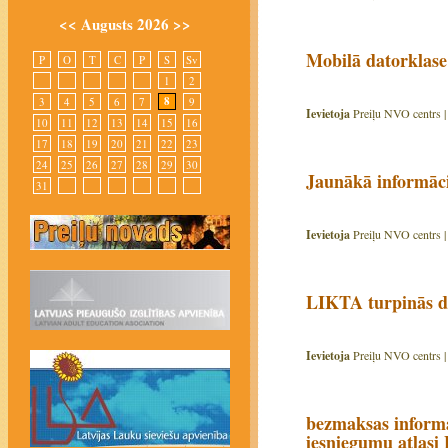
<<
Augusts 2026
>>
Mobilā datorklase 
P
O
T
C
P
S
Sv
1
2
8
3
4
5
6
7
9
Ievietoja
Preiļu NVO centrs 
10
11
12
13
14
15
16
17
18
19
20
21
22
23
24
25
26
27
28
29
30
Jaunākā informāc
31
Ievietoja
Preiļu NVO centrs 
LIKTA turpinās d
Ievietoja
Preiļu NVO centrs 
bezmaksas informat
iesniegumu atlasi