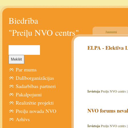
Biedrība
"Preiļu NVO centrs"
Jaunumi
ELPA - Elektīva L
Par mums
Dalīborganizācijas
Sadarbības partneri
Ievietoja
Preiļu NVO centrs 
Pakalpojumi
Realizētie projekti
NVO forums nevals
Preiļu novada NVO
Arhīvs
Ievietoja
Preiļu NVO centrs 