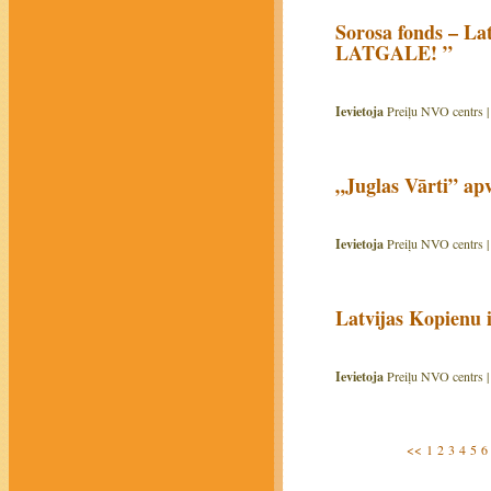
Sorosa fonds – La
LATGALE! ”
Ievietoja
Preiļu NVO centrs 
„Juglas Vārti” apv
Ievietoja
Preiļu NVO centrs 
Latvijas Kopienu 
Ievietoja
Preiļu NVO centrs 
<<
1
2
3
4
5
6