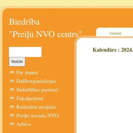
Biedrība
"Preiļu NVO centrs"
Jaunumi
Kalendārs : 2024
Par mums
Dalīborganizācijas
Sadarbības partneri
Pakalpojumi
Realizētie projekti
Preiļu novada NVO
Arhīvs