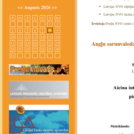
<<
Augusts 2026
>>
Latvijas NVO rūpējas 
Latvijas NVO aicina a
P
O
T
C
P
S
Sv
Ievietoja
Preiļu NVO centrs 
1
2
8
3
4
5
6
7
9
10
11
12
13
14
15
16
Angļu sarunvaloda
17
18
19
20
21
22
23
24
25
26
27
28
29
30
31