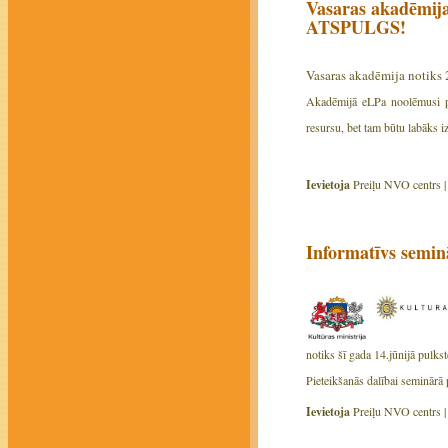
Vasaras akadēmij
ATSPULGS!
Vasaras akadēmija notiks 
Akadēmijā eLPa noolēmusi pi
resursu, bet tam būtu labāks i
Ievietoja
Preiļu NVO centrs 
Informatīvs semi
notiks šī gada 14.jūnijā pulk
Pieteikšanās dalībai seminārā
Ievietoja
Preiļu NVO centrs 