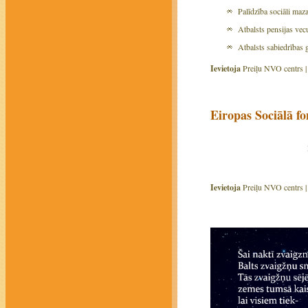
Palīdzība sociāli maz
Atbalsts pensijas ve
Atbalsts sabiedrības g
Ievietoja
Preiļu NVO centrs 
Eiropas Sociāl
Ievietoja
Preiļu NVO centrs 