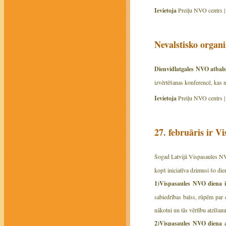
Ievietoja
Preiļu NVO centrs 
Nevalstisko organ
Dienvidlatgales NVO atbals
izvērtēšanas konferencē, kas 
Ievietoja
Preiļu NVO centrs 
27. februāris ir 
Šogad Latvijā Vispasaules N
kopš iniciatīva dzimusi šo di
1)Vispasaules NVO diena i
sabiedrības balss, rūpēm par
nākotni un tās vērtību atzīšanu
2)Vispasaules NVO diena ap