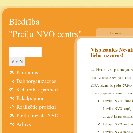
Biedrība
"Preiļu NVO centrs"
Jaunumi
Vispasaules Nevals
lielās uzvaras!
27.februārī visā pasaulē jau 
Par mums
tika aizsākta 2009. gadā un to
Dalīborganizācijas
eLPA aicina ik gadu 27.febru
Sadarbības partneri
nozīmīgajiem darbiem un atzī
Pakalpojumi
Latvijas NVO saimā 
Realizētie projekti
Latvijas NVO kopīgi s
Preiļu novada NVO
un augt kā personībā
Arhīvs
Latvijas NVO nodroši
Latvijas NVO popular