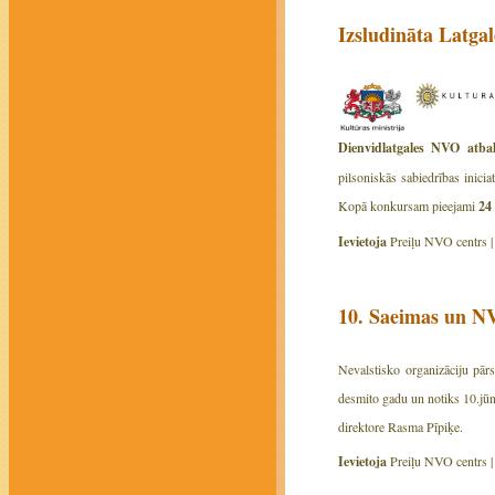
Izsludināta Latg
Dienvidlatgales NVO atbal
pilsoniskās sabiedrības inici
Kopā konkursam pieejami
24
Ievietoja
Preiļu NVO centrs 
10. Saeimas un 
Nevalstisko organizāciju pārs
desmito gadu un notiks 10.jū
direktore Rasma Pīpiķe.
Ievietoja
Preiļu NVO centrs 