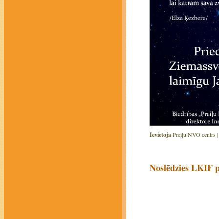
Ievietoja
Preiļu NVO centrs 
Noslēdzies LKIF pi