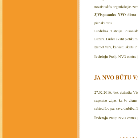
nevalstiskās organizācijas ze
3)Vispasaules NVO diena 
pienākumus.
Biedrības "Latvijas Pilsonis
Bazārā. Lūdzu skatīt pieliku
Ņemot vērā, ka vietu skaits ir
Ievietoja
Preiļu NVO centrs 
JA NVO BŪTU V
27.02.2016. tiek atzīmēta Vis
saņemtas ziņas, ka šo dienu
sabiedrību par savu darbību, ī
Ievietoja
Preiļu NVO centrs 