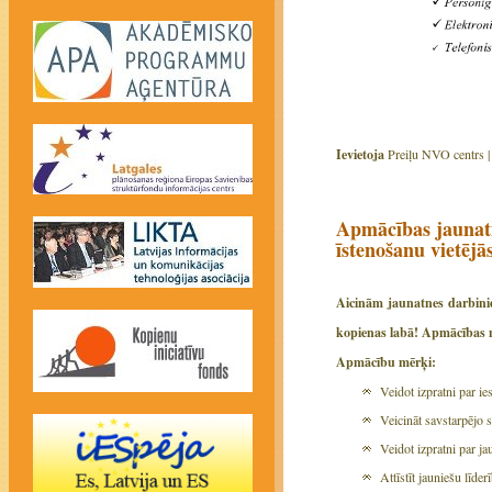
Ievietoja
Preiļu NVO centrs 
Apmācības jaunatn
īstenošanu vietējā
Aicinām jaunatnes darbinie
kopienas labā
! Apmācības n
Apmācību mērķi:
Veidot izpratni par ie
Veicināt savstarpējo 
Veidot izpratni par ja
Attīstīt jauniešu līder