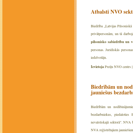
Atbalsti NVO sekt
Biedrība „Latvijas Pilsoniskā
privātpersonām, un tā darboj
pilsonisko sabiedrību un 
personas. Juridiskās personas
iedzīvotāju.
Ievietoja
Preiļu NVO centrs 
Biedrībām un nodi
jauniešus bezdarb
Biedrībām un nodibinājumiem
bezdarbniekus, piedaloties 
nevalstiskajā sektorā". NVA b
NVA reģistrētajiem jauniešie