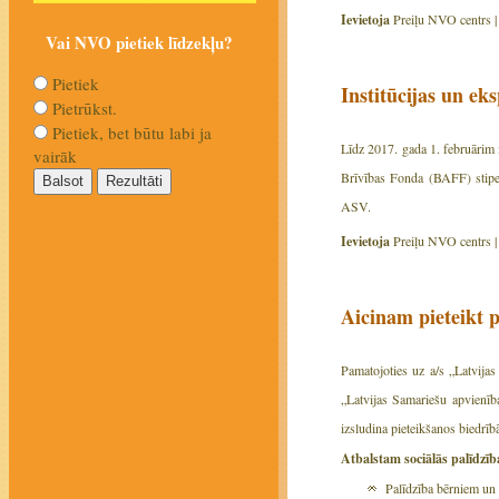
Ievietoja
Preiļu NVO centrs 
Vai NVO pietiek līdzekļu?
Pietiek
Institūcijas un e
Pietrūkst.
Pietiek, bet būtu labi ja
Līdz 2017. gada 1. februārim i
vairāk
Brīvības Fonda (BAFF) stipe
ASV.
Ievietoja
Preiļu NVO centrs 
Aicinam pieteikt 
Pamatojoties uz a/s „Latvija
„Latvijas Samariešu apvienīb
izsludina pieteikšanos biedrī
Atbalstam sociālās palīdzīb
Palīdzība bērniem un