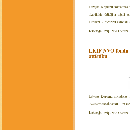
Latvijas Kopienu iniciatīvas
skaitliskie rādītāji ir bijuš
Limbažu - biedrību aktīvisti.
Ievietoja
Preiļu NVO centrs 
LKIF NVO fonda pr
attīstību
Latvijas Kopienu iniciatīvas 
kvalitātes uzlabošanu. Šim mē
Ievietoja
Preiļu NVO centrs 