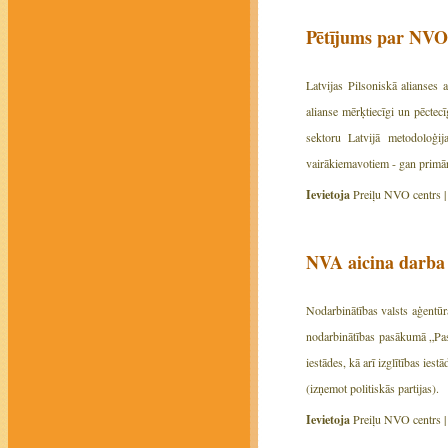
Pētījums par NVO 
Latvijas Pilsoniskā alianses
alianse mērķtiecīgi un pēcte
sektoru Latvijā metodoloģij
vairākiemavotiem - gan primā
Ievietoja
Preiļu NVO centrs 
NVA aicina darba d
Nodarbinātības valsts aģentūra
nodarbinātības pasākumā „Pas
iestādes, kā arī izglītības ie
(izņemot politiskās partijas).
Ievietoja
Preiļu NVO centrs 