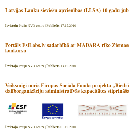
Latvijas Lauku sieviešu apvienības (LLSA) 10 gadu jubi
Ievietoja
Preiļu NVO centrs |
Publicēts
17.12.2010
Portāls EsiLabs.lv sadarbībā ar MADARA rīko Ziemass
konkursu
Ievietoja
Preiļu NVO centrs |
Publicēts
13.12.2010
Veiksmīgi noris Eiropas Sociālā Fonda projekta „Biedr
dalīborganizāciju administratīvās kapacitātes stiprināš
Ievietoja
Preiļu NVO centrs |
Publicēts
01.12.2010