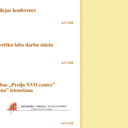
lejas konference
lasīt tālāk
vētku labo darbu stāstu
lasīt tālāk
ības „Preiļu NVO centrs”
ana” īstenošana
lasīt tālāk