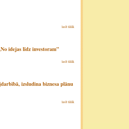
lasīt tālāk
No idejas līdz investoram”
lasīt tālāk
jdarbībā, izsludina biznesa plānu
lasīt tālāk