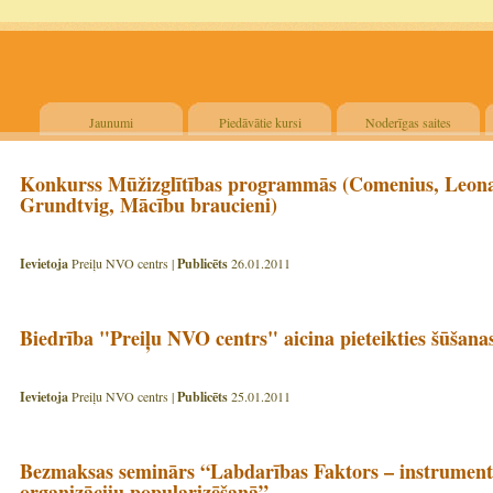
Jaunumi
Piedāvātie kursi
Noderīgas saites
Konkurss Mūžizglītības programmās (Comenius, Leona
Grundtvig, Mācību braucieni)
Ievietoja
Preiļu NVO centrs |
Publicēts
26.01.2011
Biedrība "Preiļu NVO centrs" aicina pieteikties šūšana
Ievietoja
Preiļu NVO centrs |
Publicēts
25.01.2011
Bezmaksas seminārs “Labdarības Faktors – instruments
organizāciju popularizēšanā”