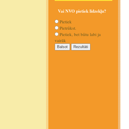
Vai NVO pietiek līdzekļu?
Pietiek
Pietrūkst.
Pietiek, bet būtu labi ja
vairāk