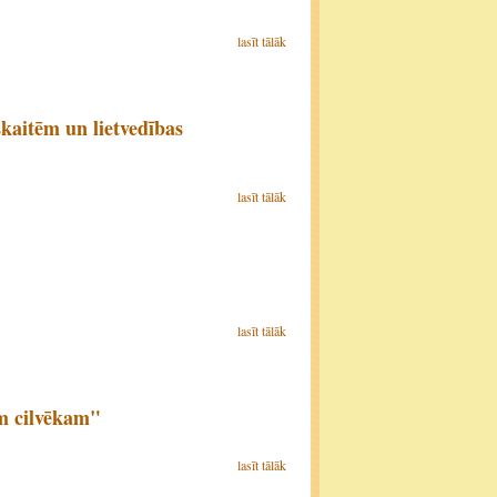
lasīt tālāk
kaitēm un lietvedības
lasīt tālāk
lasīt tālāk
am cilvēkam"
lasīt tālāk