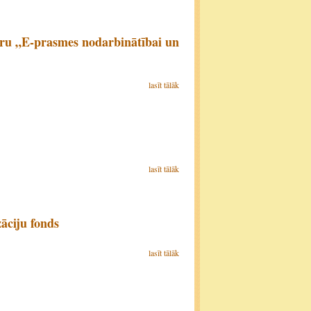
āru „E-prasmes nodarbinātībai un
lasīt tālāk
lasīt tālāk
āciju fonds
lasīt tālāk