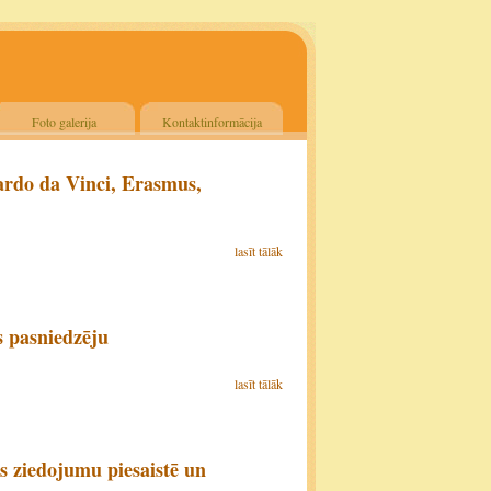
Foto galerija
Kontaktinformācija
rdo da Vinci, Erasmus,
lasīt tālāk
s pasniedzēju
lasīt tālāk
 ziedojumu piesaistē un