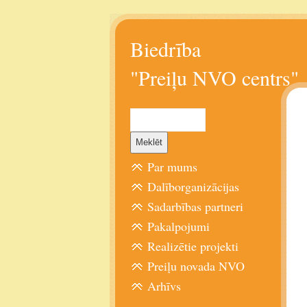
Biedrība
"Preiļu NVO centrs"
Par mums
Dalīborganizācijas
Sadarbības partneri
Pakalpojumi
Realizētie projekti
Preiļu novada NVO
Arhīvs