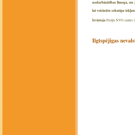
nodarbinātības līmeņa, un j
lai veicinātu sekmīgu iekļa
Ievietoja
Preiļu NVO centrs 
Ilgtspējīgas neval