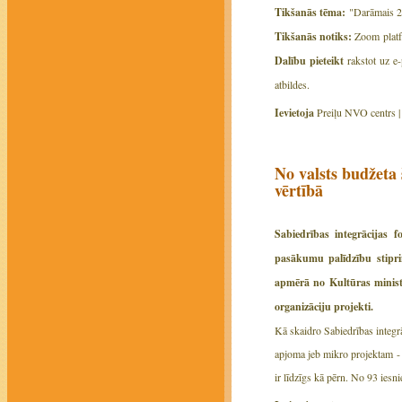
Tikšanās tēma:
"Darāmais 20
Tikšanās notiks:
Zoom platfo
Dalību pieteikt
rakstot uz e-
atbildes.
Ievietoja
Preiļu NVO centrs 
No valsts budžeta 
vērtībā
Sabiedrības integrācijas
pasākumu palīdzību stipri
apmērā no Kultūras ministr
organizāciju projekti.
Kā skaidro Sabiedrības integr
apjoma jeb mikro projektam - 
ir līdzīgs kā pērn. No 93 iesn