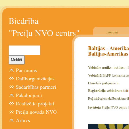
Biedrība
"Preiļu NVO centrs"
Jaunumi
Baltijas - Amerik
Baltijas-Amerika
Vebinārs notiks:
trešdien, 1
Par mums
Vebinārā
BAFF komanda izstās
Dalīborganizācijas
klausītāju jautājumiem.
Sadarbības partneri
Reģistrācija vebināram
šeit
Pakalpojumi
Reģistrētajiem dalībniekiem t
Realizētie projekti
Ievietoja
Preiļu NVO centrs 
Preiļu novada NVO
Arhīvs