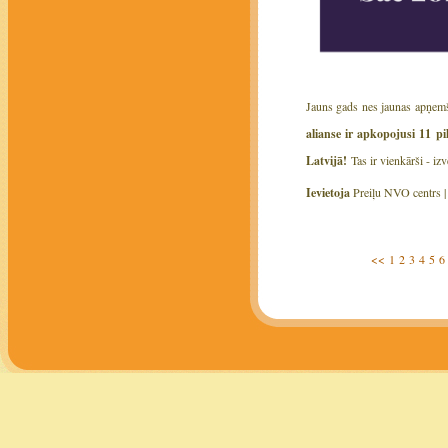
Jauns gads nes jaunas apņemša
alianse ir apkopojusi 11 pi
Latvijā!
Tas ir vienkārši - iz
Ievietoja
Preiļu NVO centrs 
<<
1
2
3
4
5
6