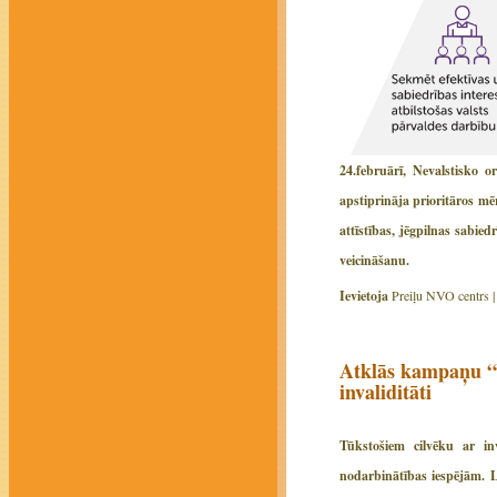
24.februārī, Nevalstisko
apstiprināja prioritāros m
attīstības, jēgpilnas sabie
veicināšanu.
Ievietoja
Preiļu NVO centrs 
Atklās kampaņu “D
invaliditāti
Tūkstošiem cilvēku ar in
nodarbinātības iespējām. L