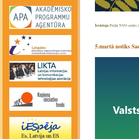
Ievietoja
Preiļu NVO centrs 
5.martā notiks S