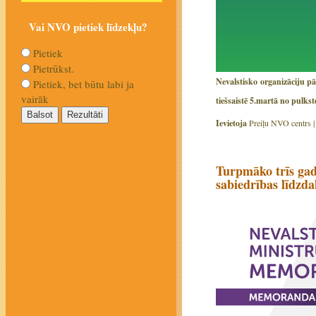
Vai NVO pietiek līdzekļu?
Pietiek
Pietrūkst.
Nevalstisko organizāciju pā
Pietiek, bet būtu labi ja
vairāk
tiešsaistē 5.martā no pulkst
Ievietoja
Preiļu NVO centrs 
Turpmāko trīs gad
sabiedrības līdzda