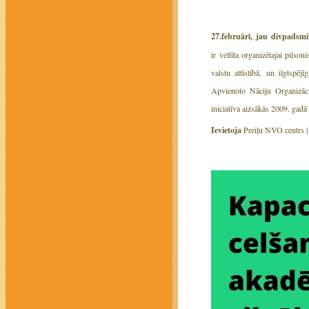
27.februārī, jau divpadsm
ir veltīta organizētajai pilso
valstu attīstībā, un ilgtspē
Apvienoto Nāciju Organizācij
iniciatīva aizsākās 2009. gadā
Ievietoja
Preiļu NVO centrs 