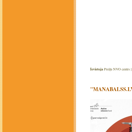
Ievietoja
Preiļu NVO centrs 
"MANABALSS.LV" a