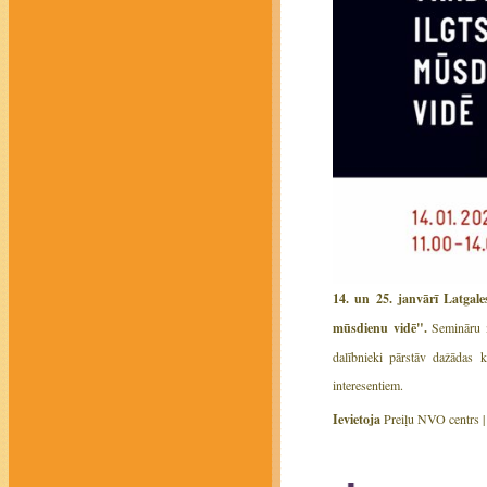
14. un 25. janvārī Latgales
mūsdienu vidē".
Semināru m
dalībnieki pārstāv dažādas 
interesentiem.
Ievietoja
Preiļu NVO centrs 