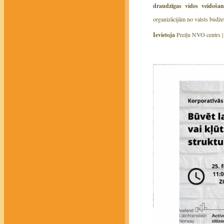
draudzīgas vides veidoša
organizācijām no valsts budž
Ievietoja
Preiļu NVO centrs 