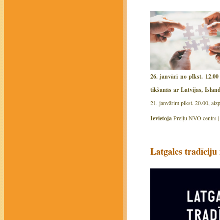
26. janvārī no plkst. 12.0
tikšanās ar Latvijas, Isla
21. janvārim plkst. 20.00, aiz
Ievietoja
Preiļu NVO centrs 
Latgales tradīciju 