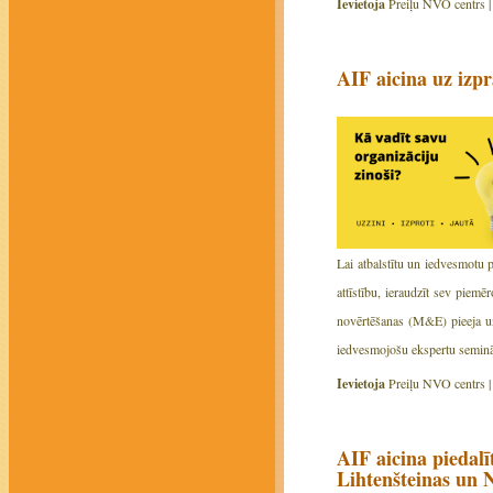
Ievietoja
Preiļu NVO centrs 
AIF aicina uz izp
Lai atbalstītu un iedvesmotu 
attīstību, ieraudzīt sev piemē
novērtēšanas (M&E) pieeja un 
iedvesmojošu ekspertu seminār
Ievietoja
Preiļu NVO centrs 
AIF aicina piedal
Lihtenšteinas un 