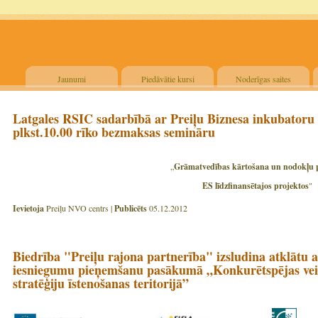
Jaunumi
Piedāvātie kursi
Noderīgas saites
Latgales RSIC sadarbībā ar Preiļu Biznesa inkubatoru
plkst.10.00 rīko bezmaksas semināru
„
Grāmatvedības kārtošana un nodokļu p
ES līdzfinansētajos projektos
"
Ievietoja
Preiļu NVO centrs |
Publicēts
05.12.2012
Biedrība "Preiļu rajona partnerība" izsludina atklātu a
iesniegumu pieņemšanu pasākumā „Konkurētspējas veici
stratēģiju īstenošanas teritorijā”