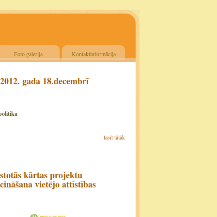
Foto galerija
Kontaktinformācija
 2012. gada 18.decembrī
olitika
lasīt tālāk
stotās kārtas projektu
nāšana vietējo attīstības