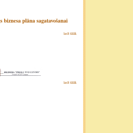
gs biznesa plāna sagatavošanai
lasīt tālāk
lasīt tālāk