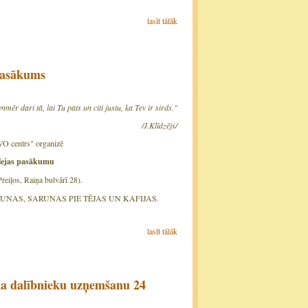
lasīt tālāk
 pasākums
nmēr dari tā, lai Tu pats un citi justu, ka Tev ir sirds."
/J.Klīdzējs/
VO centrs" organizē
lejas pasākumu
reiļos, Raiņa bulvārī 28).
ZRUNAS, SARUNAS PIE TĒJAS UN KAFIJAS.
53.
lasīt tālāk
ina dalībnieku uzņemšanu 24