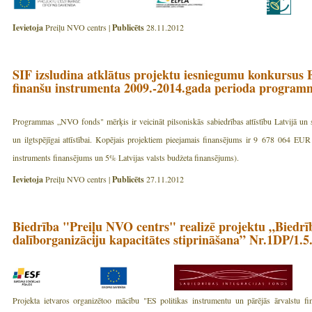
Ievietoja
Preiļu NVO centrs |
Publicēts
28.11.2012
SIF izsludina atklātus projektu iesniegumu konkursus
finanšu instrumenta 2009.-2014.gada perioda program
Programmas „NVO fonds" mērķis ir veicināt pilsoniskās sabiedrības attīstību Latvijā un s
un ilgtspējīgai attīstībai. Kopējais projektiem pieejamais finansējums ir 9 678 064 E
instruments finansējums un 5% Latvijas valsts budžeta finansējums).
Ievietoja
Preiļu NVO centrs |
Publicēts
27.11.2012
Biedrība "Preiļu NVO centrs" realizē projektu „Biedr
dalīborganizāciju kapacitātes stiprināšana” Nr.1DP/1.5
Projekta ietvaros organizētoo mācību "ES politikas instrumentu un pārējās ārvalstu fi