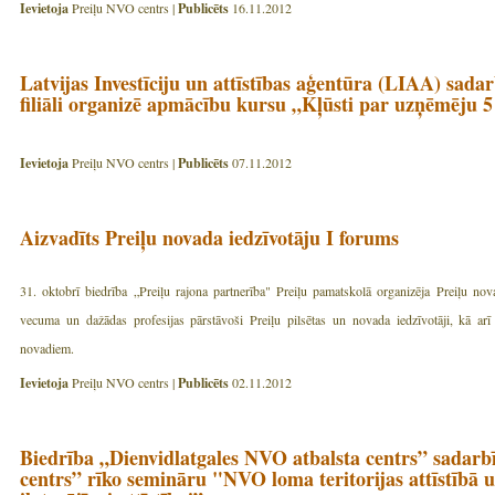
Ievietoja
Preiļu NVO centrs |
Publicēts
16.11.2012
Latvijas Investīciju un attīstības aģentūra (LIAA) sa
filiāli organizē apmācību kursu „Kļūsti par uzņēmēju 5
Ievietoja
Preiļu NVO centrs |
Publicēts
07.11.2012
Aizvadīts Preiļu novada iedzīvotāju I forums
31. oktobrī biedrība „Preiļu rajona partnerība" Preiļu pamatskolā organizēja Preiļu no
vecuma un dažādas profesijas pārstāvoši Preiļu pilsētas un novada iedzīvotāji, kā a
novadiem.
Ievietoja
Preiļu NVO centrs |
Publicēts
02.11.2012
Biedrība „Dienvidlatgales NVO atbalsta centrs” sadarb
centrs” rīko semināru "NVO loma teritorijas attīstībā 