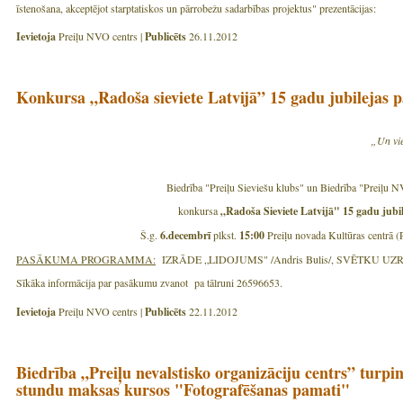
īstenošana, akceptējot starptatiskos un pārrobežu sadarbības projektus" prezentācijas:
Ievietoja
Preiļu NVO centrs |
Publicēts
26.11.2012
Konkursa „Radoša sieviete Latvijā” 15 gadu jubilejas
„Un vie
Biedrība "Preiļu Sieviešu klubs" un Biedrība "Preiļu N
konkursa
„Radoša Sieviete Latvijā"
15 gadu jubi
Š.g.
6.decembrī
plkst.
15:00
Preiļu novada Kultūras centrā (P
PASĀKUMA PROGRAMMA:
IZRĀDE „LIDOJUMS" /Andris Bulis/, SVĒTKU U
Sīkāka informācija par pasākumu zvanot pa tālruni 265966
Ievietoja
Preiļu NVO centrs |
Publicēts
22.11.2012
Biedrība „Preiļu nevalstisko organizāciju centrs” turp
stundu maksas kursos "Fotografēšanas pamati"