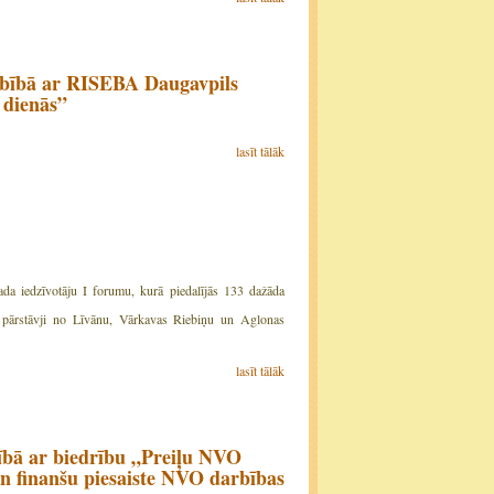
darbībā ar RISEBA Daugavpils
 dienās”
lasīt tālāk
vada iedzīvotāju I forumu, kurā piedalījās 133 dažāda
rī pārstāvji no Līvānu, Vārkavas Riebiņu un Aglonas
lasīt tālāk
ībā ar biedrību „Preiļu NVO
un finanšu piesaiste NVO darbības