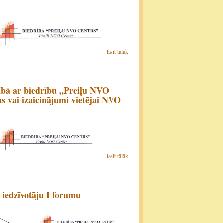
lasīt tālāk
ībā ar biedrību „Preiļu NVO
s vai izaicinājumi vietējai NVO
lasīt tālāk
 iedzīvotāju I forumu