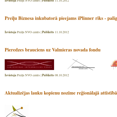
Ievietoja
Preiļu NVO centrs |
Publicēts
11.10.2012
Preiļu Biznesa inkubatorā pieejams iPlinner rīks - palī
Ievietoja
Preiļu NVO centrs |
Publicēts
11.10.2012
Pieredzes brauciens uz Valmieras novada fondu
Ievietoja
Preiļu NVO centrs |
Publicēts
08.10.2012
Aktualizējas lauku kopienu nozīme reģionālajā attīstībā