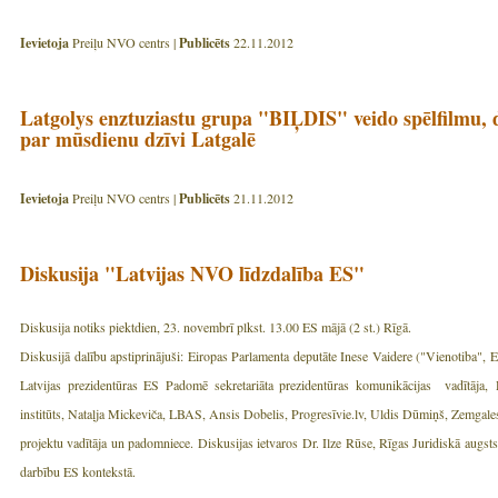
Ievietoja
Preiļu NVO centrs |
Publicēts
22.11.2012
Latgolys enztuziastu grupa "BIĻDIS" veido spēlfilmu, 
par mūsdienu dzīvi Latgalē
Ievietoja
Preiļu NVO centrs |
Publicēts
21.11.2012
Diskusija "Latvijas NVO līdzdalība ES"
Diskusija notiks piektdien, 23. novembrī plkst. 13.00 ES mājā (2 st.) Rīgā.
Diskusijā dalību apstiprinājuši: Eiropas Parlamenta deputāte Inese Vaidere ("Vienotiba
Latvijas prezidentūras ES Padomē sekretariāta prezidentūras komunikācijas vadītāja, 
institūts, Nataļja Mickeviča, LBAS, Ansis Dobelis, Progresīvie.lv, Uldis Dūmiņš, Zemgales
projektu vadītāja un padomniece. Diskusijas ietvaros Dr. Ilze Rūse, Rīgas Juridiskā augst
darbību ES kontekstā.