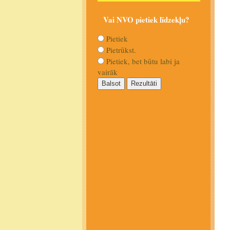
Vai NVO pietiek līdzekļu?
Pietiek
Pietrūkst.
Pietiek, bet būtu labi ja
vairāk