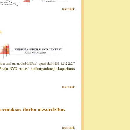
lasīt tālāk
u
kresursi un nodarbinātība” apakšaktivitātē 1.5.2.2.2.”
Preiļu NVO centrs” dalīborganizāciju kapacitātes
lasīt tālāk
ezmaksas darba aizsardzības
lasīt tālāk