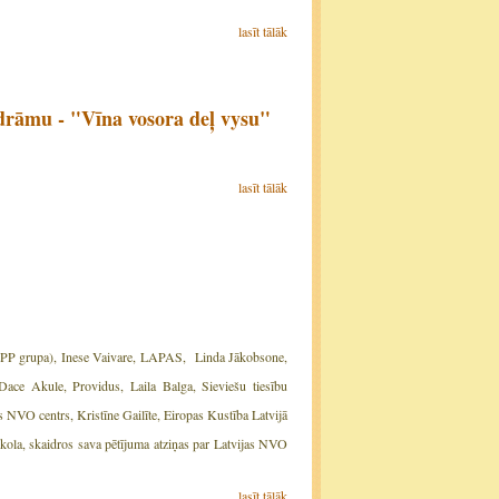
lasīt tālāk
drāmu - "Vīna vosora deļ vysu"
lasīt tālāk
", EPP grupa), Inese Vaivare, LAPAS, Linda Jākobsone,
Dace Akule, Providus, Laila Balga, Sieviešu tiesību
 NVO centrs, Kristīne Gailīte, Eiropas Kustība Latvijā
skola, skaidros sava pētījuma atziņas par Latvijas NVO
lasīt tālāk