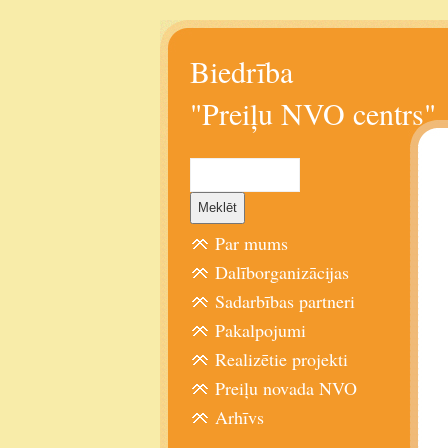
Biedrība
"Preiļu NVO centrs"
Par mums
Dalīborganizācijas
Sadarbības partneri
Pakalpojumi
Realizētie projekti
Preiļu novada NVO
Arhīvs