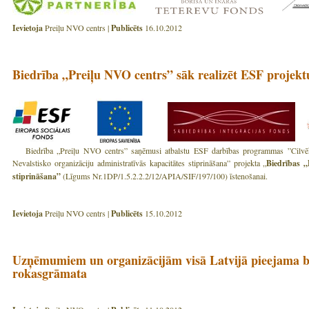
Ievietoja
Preiļu NVO centrs |
Publicēts
16.10.2012
Biedrība „Preiļu NVO centrs” sāk realizēt ESF projekt
Biedrība „Preiļu NVO centrs” saņēmusi atbalstu ESF darbības programmas ”
Cilvē
Nevalstisko organizāciju administratīvās kapacitātes stiprināšana” projekta „
Biedrības „
stiprināšana”
(Līgums Nr.1DP/1.5.2.2.2/12/APIA/SIF/197/100)
īstenošanai.
Ievietoja
Preiļu NVO centrs |
Publicēts
15.10.2012
Uzņēmumiem un organizācijām visā Latvijā pieejama b
rokasgrāmata