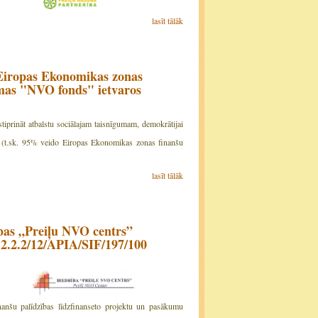
lasīt tālāk
 Eiropas Ekonomikas zonas
mas "NVO fonds" ietvaros
tiprināt atbalstu sociālajam taisnīgumam, demokrātijai
UR (t.sk. 95% veido Eiropas Ekonomikas zonas finanšu
lasīt tālāk
ības „Preiļu NVO centrs”
.2.2.2/12/APIA/SIF/197/100
nanšu palīdzības līdzfinanseto projektu un pasākumu