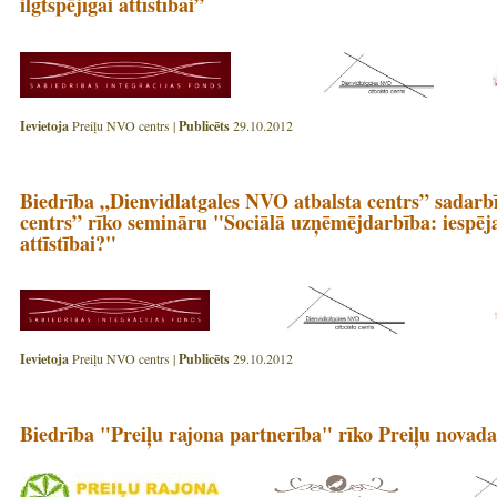
ilgtspējīgai attīstībai”
Ievietoja
Preiļu NVO centrs |
Publicēts
29.10.2012
Biedrība „Dienvidlatgales NVO atbalsta centrs” sadarb
centrs” rīko semināru "Sociālā uzņēmējdarbība: iespēja
attīstībai?"
Ievietoja
Preiļu NVO centrs |
Publicēts
29.10.2012
Biedrība "Preiļu rajona partnerība" rīko Preiļu novada