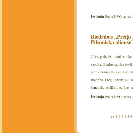
Ievietoja
Preiļu NVO centrs 
Biedrības „Preiļu 
Pilsoniskā alians
2014. gada 28. martā notika 
sapulce. Biedru sapulce ievēl
pirms termiņa beigām. Padomes
Biedrība „Preiļu nevalstisko 
kandidātu ievēlēts biedrības v
Ievietoja
Preiļu NVO centrs 
<<
1
2
3
4
5
6