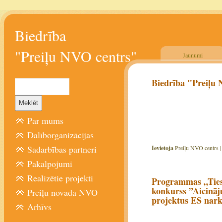
Biedrība
"Preiļu NVO centrs"
Jaunumi
Biedrība "Preiļu 
Par mums
Dalīborganizācijas
Sadarbības partneri
Ievietoja
Preiļu NVO centrs 
Pakalpojumi
Realizētie projekti
Programmas „Ties
konkurss ”Aicināju
Preiļu novada NVO
projektus ES nark
Arhīvs