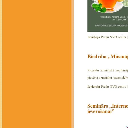
Ievietoja
Preiļu NVO centrs 
Biedrība „Mūsmāja
Projektu administrē nodibināj
pievērst uzmanību savam dzīve
Ievietoja
Preiļu NVO centrs 
Seminārs „Interne
ievērošanai”