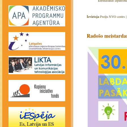
kurināšanas izpausmēm
Ievietoja
Preiļu NVO centrs 
Radošo meistardar