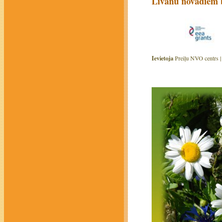
Līvānu novadiem b
Ievietoja
Preiļu NVO centrs 