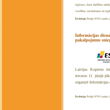
reģionos, kuru darbības mērķis
veselības veicināšanas un izgl
Ievietoja
Preiļu NVO centrs 
Informācijas dien
pakalpojumu snie
L
atvijas Kopienu i
ietvaros 11. jūnijā pl
organizē Informācijas
Ievietoja
Preiļu NVO centrs 