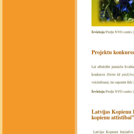
Ievietoja
Preiļu NVO centrs 
Projektu konkurss
Lai atbalstītu jauniešu kvali
konkursu
Diena kā piedzīv
veicināšanai, lai saņemtu līdz 
Ievietoja
Preiļu NVO centrs 
Latvijas Kopienu 
kopienu attīstībai
Latvijas Kopienu Iniciatīvu 