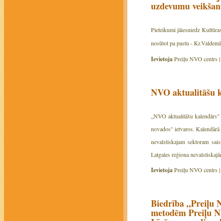
uzdevumu veikšanu
Pieteikumi jāiesniedz Kultūr
nosūtot pa pastu - Kr.Valdemā
Ievietoja
Preiļu NVO centrs 
NVO aktualitāšu 
„NVO aktualitāšu kalendārs" 
novados" ietvaros. Kalendārā 
nevalstiskajam sektoram sais
Latgales reģiona nevalstiskaj
Ievietoja
Preiļu NVO centrs 
Biedrība „Preiļu 
metodēm Preiļu NV