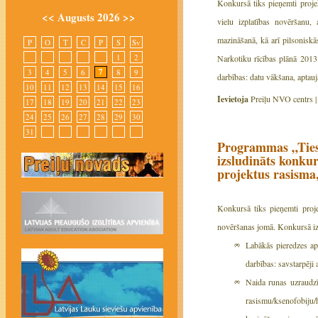
Konkursā tiks pieņemti proje
<<
Augusts 2026
>>
vielu izplatības novēršanu, 
mazināšanā, kā arī pilsonisk
P
O
T
C
P
S
Sv
1
2
Narkotiku rīcības plānā 2013
7
3
4
5
6
8
9
darbības: datu vākšana, aptau
10
11
12
13
14
15
16
Ievietoja
Preiļu NVO centrs 
17
18
19
20
21
22
23
24
25
26
27
28
29
30
31
Programmas „Tiesī
izsludināts konkur
projektus rasisma,
Konkursā tiks pieņemti proje
novēršanas jomā. Konkursā izda
Labākās pieredzes ap
darbības: savstarpēji
Naida runas uzraudz
rasismu/ksenofobiju/