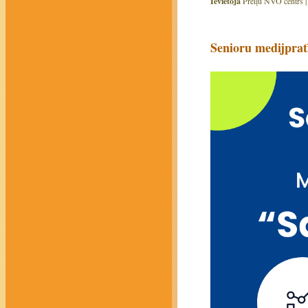
Ievietoja
Preiļu NVO centrs 
Senioru medijprat