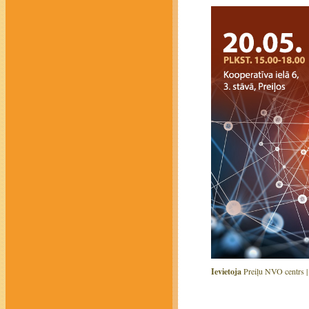
Ievietoja
Preiļu NVO centrs 