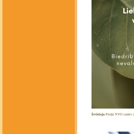
Ievietoja
Preiļu NVO centrs 