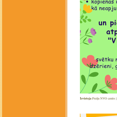
Ievietoja
Preiļu NVO centrs 