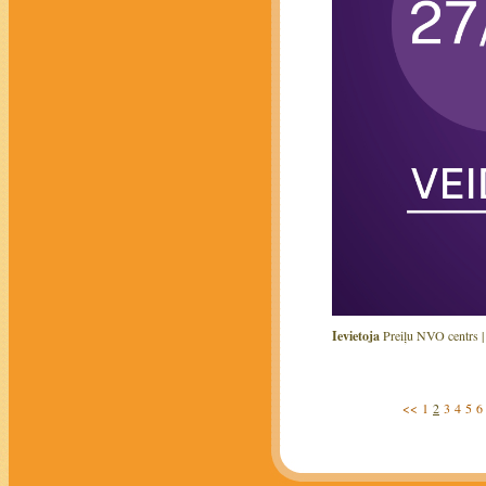
Ievietoja
Preiļu NVO centrs 
<<
1
2
3
4
5
6