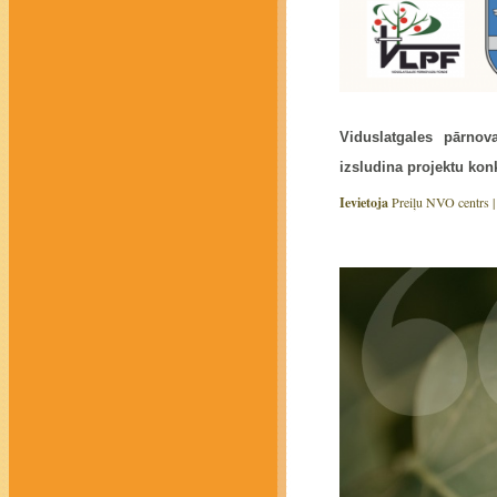
Viduslatgales pārno
izsludina
projektu konk
Ievietoja
Preiļu NVO centrs 