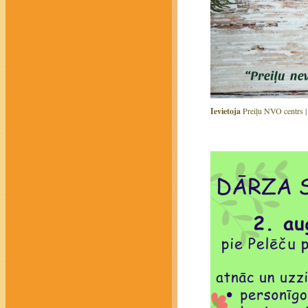
Ievietoja
Preiļu NVO centrs 