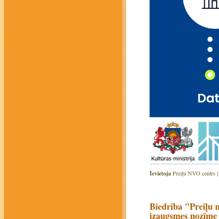
Ievietoja
Preiļu NVO centrs 
Biedrība "Preiļu n
izaugsmes nozīme v