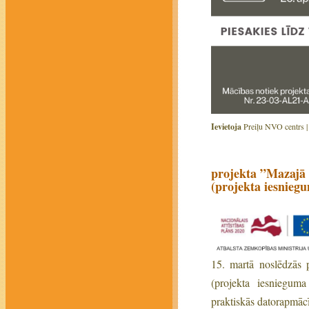
Ievietoja
Preiļu NVO centrs 
projekta ”Mazajā i
(projekta iesnieg
15. martā noslēdzās p
(projekta iesniegum
praktiskās datorapmāc