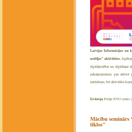
Latvijas Informācijas un k
nedēļas" aktivitātes.
Izglīto
digitālpratībai un digitālaja
pakalpojumiem, gan attīstot 
intelektam, bet aktivitāšu kop
Ievietoja
Preiļu NVO centrs 
Mācību seminārs “S
tīklos"