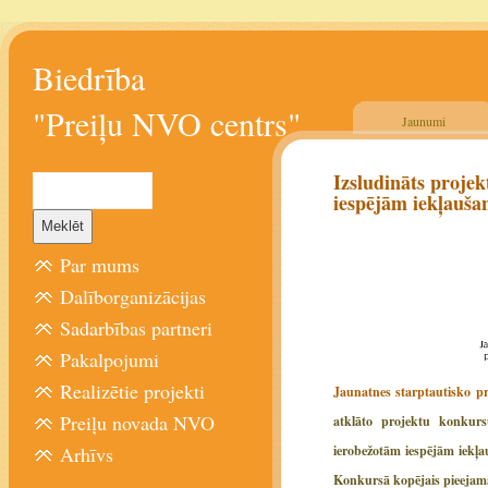
Biedrība
"Preiļu NVO centrs"
Jaunumi
Izsludināts proje
iespējām iekļauša
Par mums
Dalīborganizācijas
Sadarbības partneri
Pakalpojumi
Realizētie projekti
Jaunatnes starptautisko 
Preiļu novada NVO
atklāto projektu konkurs
Arhīvs
ierobežotām iespējām iekļau
Konkursā kopējais pieejamai