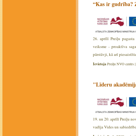
“Kas ir gudrība? Z
26. aprīlī Preiļu pagast
veiksme - proaktīva saga
pārstāvji, kā arī piesaistī
Ievietoja
Preiļu NVO centrs 
"Līderu akadēmij
19. un 20. aprīlī Preiļu 
vadīja Vides un sabiedrība