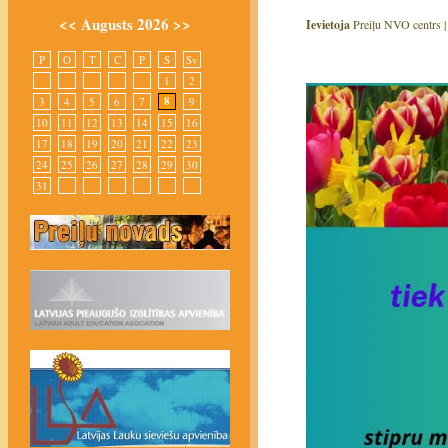
<<
Augusts 2026
>>
Ievietoja
Preiļu NVO centrs 
P
O
T
C
P
S
Sv
1
2
8
3
4
5
6
7
9
10
11
12
13
14
15
16
17
18
19
20
21
22
23
24
25
26
27
28
29
30
31