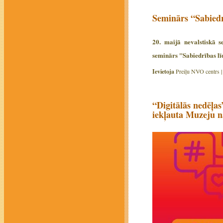
Seminārs “Sabiedrī
20. maijā nevalstiskā s
seminārs "Sabiedrības līd
Ievietoja
Preiļu NVO centrs 
“Digitālās nedēļas
iekļauta Muzeju n