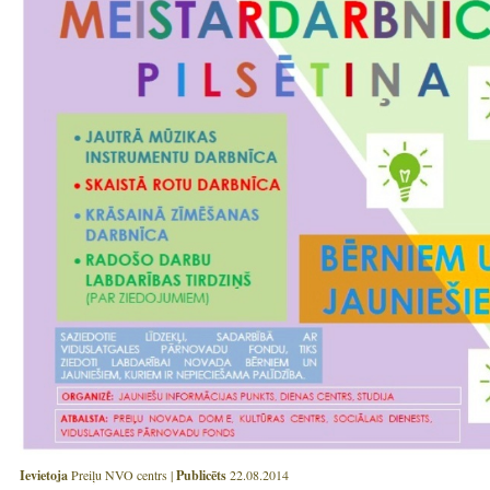
Ievietoja
Preiļu NVO centrs |
Publicēts
22.08.2014