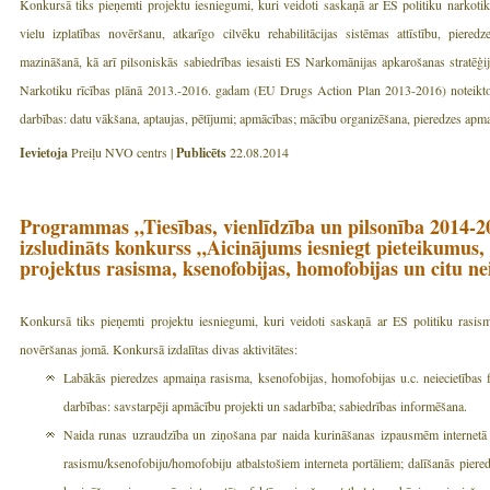
Konkursā tiks pieņemti projektu iesniegumi, kuri veidoti saskaņā ar ES politiku narkoti
vielu izplatības novēršanu, atkarīgo cilvēku rehabilitācijas sistēmas attīstību, pier
mazināšanā, kā arī pilsoniskās sabiedrības iesaisti ES Narkomānijas apkarošanas strat
Narkotiku rīcības plānā 2013.-2016. gadam (EU Drugs Action Plan 2013-2016) noteikto p
darbības: datu vākšana, aptaujas, pētījumi; apmācības; mācību organizēšana, pieredzes apm
Ievietoja
Preiļu NVO centrs |
Publicēts
22.08.2014
Programmas „Tiesības, vienlīdzība un pilsonība 2014-
izsludināts konkurss „Aicinājums iesniegt pieteikumus, l
projektus rasisma, ksenofobijas, homofobijas un citu ne
Konkursā tiks pieņemti projektu iesniegumi, kuri veidoti saskaņā ar ES politiku rasism
novēršanas jomā. Konkursā izdalītas divas aktivitātes:
Labākās pieredzes apmaiņa rasisma, ksenofobijas, homofobijas u.c. neiecietība
darbības: savstarpēji apmācību projekti un sadarbība; sabiedrības informēšana.
Naida runas uzraudzība un ziņošana par naida kurināšanas izpausmēm internet
rasismu/ksenofobiju/homofobiju atbalstošiem interneta portāliem; dalīšanās pier