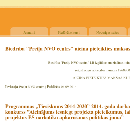
Jaunumi
Piedāvātie kursi
Noderīgas saites
Biedrība "Preiļu NVO centrs" aicina pieteikties maksa
Biedrība "Preiļu NVO centrs" LR izglītības un zinātnes minist
reģistrācijas apliecības numurs 186080
AICINA PIETEIKTIES MAKSAS KU
Ievietoja
Preiļu NVO centrs |
Publicēts
04.09.2014
Programmas „Tiesiskums 2014-2020” 2014. gada darba 
konkurss ”Aicinājums iesniegt projekta pieteikumus, lai
projektus ES narkotiku apkarošanas politikas jomā”