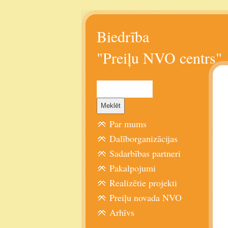
Biedrība
"Preiļu NVO centrs"
Par mums
Dalīborganizācijas
Sadarbības partneri
Pakalpojumi
Realizētie projekti
Preiļu novada NVO
Arhīvs