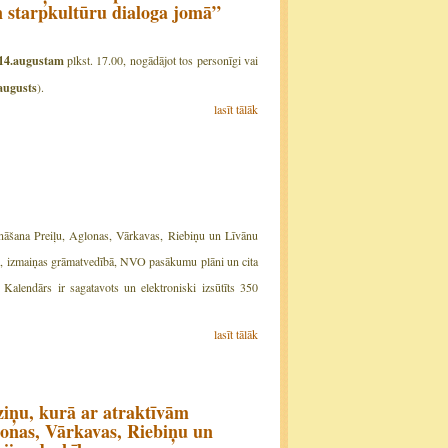
n starpkultūru dialoga jomā”
 14.augustam
plkst. 17.00, nogādājot tos personīgi vai
augusts
).
lasīt tālāk
cināšana Preiļu, Aglonas, Vārkavas, Riebiņu un Līvānu
te, izmaiņas grāmatvedībā, NVO pasākumu plāni un cita
Kalendārs ir sagatavots un elektroniski izsūtīts 350
lasīt tālāk
ziņu, kurā ar atraktīvām
onas, Vārkavas, Riebiņu un