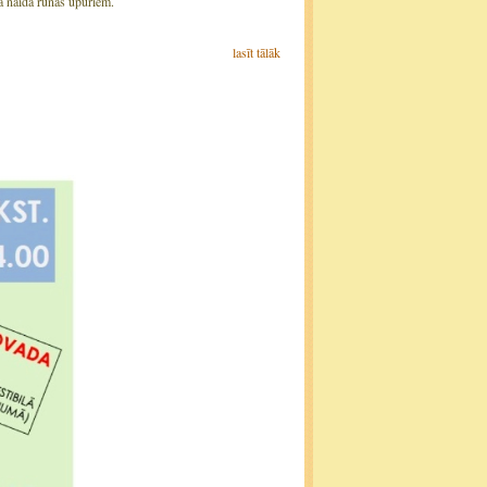
a naida runas upuriem.
lasīt tālāk