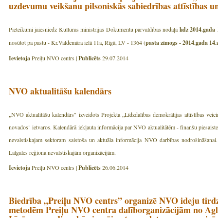
uzdevumu veikšanu pilsoniskās sabiedrības attīstības u
Pieteikumi jāiesniedz Kultūras ministrijas Dokumentu pārvaldības nodaļā
līdz 2014.gada
nosūtot pa pastu - Kr.Valdemāra ielā 11a, Rīgā, LV - 1364 (
pasta zīmogs - 2014.gada 14.
Ievietoja
Preiļu NVO centrs |
Publicēts
29.07.2014
NVO aktualitāšu kalendārs
„NVO aktualitāšu kalendārs" izveidots Projekta „Līdzdalības demokrātijas attīstības vei
novados" ietvaros. Kalendārā iekļauta informācija par NVO aktualitātēm - finanšu piesais
nevalstiskajam sektoram saistoša un aktuāla informācija NVO darbības nodrošināšanai. 
Latgales reģiona nevalstiskajām organizācijām.
Ievietoja
Preiļu NVO centrs |
Publicēts
26.06.2014
Biedrība „Preiļu NVO centrs” organizē NVO ideju tird
metodēm Preiļu NVO centra dalīborganizācijām no Agl