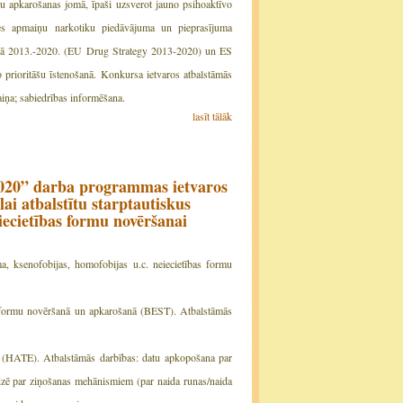
ku apkarošanas jomā, īpaši uzsverot jauno psihoaktīvo
edzes apmaiņu narkotiku piedāvājuma un pieprasījuma
ēģijā 2013.-2020. (EU Drug Strategy 2013-2020) un ES
rioritāšu īstenošanā. Konkursa ietvaros atbalstāmās
aiņa; sabiedrības informēšana.
lasīt tālāk
2020” darba programmas ietvaros
ai atbalstītu starptautiskus
iecietības formu novēršanai
a, ksenofobijas, homofobijas u.c. neiecietības formu
s formu novēršanā un apkarošanā (BEST). Atbalstāmās
ā (HATE). Atbalstāmās darbības: datu apkopošana par
edzē par ziņošanas mehānismiem (par naida runas/naida