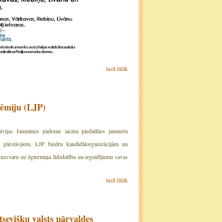
lasīt tālāk
dēmiju (LJP)
vijas Jaunatnes padome aicina piedalīties jauniešu
ju pārstāvjiem, LJP biedru kandidātorganizācijām un
 uzsvaru uz ilgtermiņa līdzdalību un ieguldījumu savas
lasīt tālāk
tsevišķu valsts pārvaldes