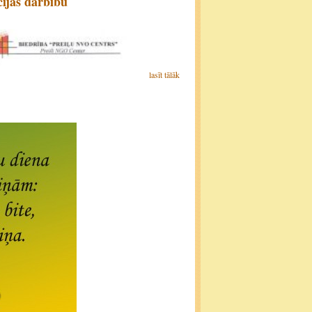
cijas darbību
lasīt tālāk