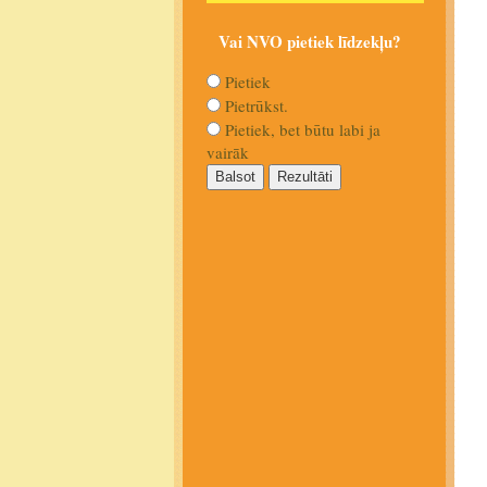
Vai NVO pietiek līdzekļu?
Pietiek
Pietrūkst.
Pietiek, bet būtu labi ja
vairāk