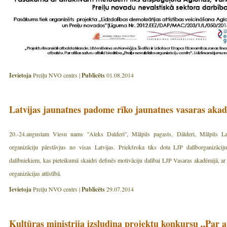
Ievietoja
Preiļu NVO centrs |
Publicēts
01.08.2014
Latvijas jaunatnes padome rīko jaunatnes vasaras aka
20.-24.augustam Viesu nams ''Aleks Dalderi'', Mālpils pagasts, Dālderi, Mālpils Lat
organizāciju pārstāvjus no visas Latvijas. Priekšroka tiks dota LJP dalīborganizāci
dalībniekiem, kas pieteikumā skaidri definēs motivāciju dalībai LJP Vasaras akadēmijā, ar
organizācijas attīstībā.
Ievietoja
Preiļu NVO centrs |
Publicēts
29.07.2014
Kultūras ministrija izsludina projektu konkursu „Par a