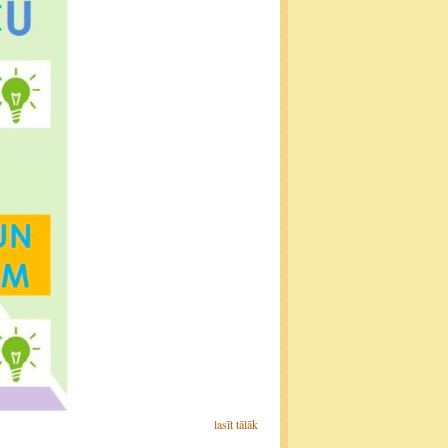
lasīt tālāk