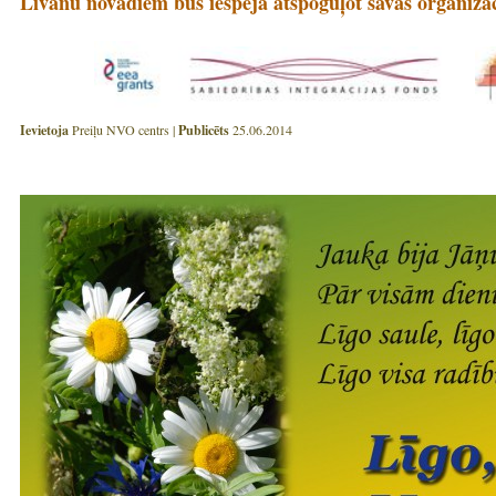
Līvānu novadiem būs iespēja atspoguļot savas organizā
Ievietoja
Preiļu NVO centrs |
Publicēts
25.06.2014