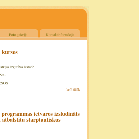
Foto galerija
Kontaktinformācija
s kursos
rijas izglītības iestāde
0593
RSOS
lasīt tālāk
programmas ietvaros izsludināts
 atbalstītu starptautiskus