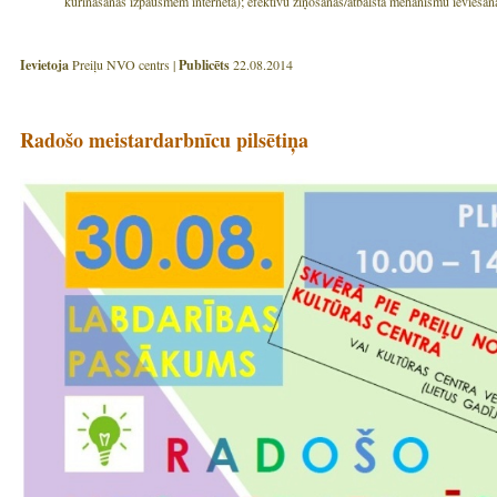
kurināšanas izpausmēm internetā); efektīvu ziņošanas/atbalsta mehānismu ieviešan
Ievietoja
Preiļu NVO centrs |
Publicēts
22.08.2014
Radošo meistardarbnīcu pilsētiņa