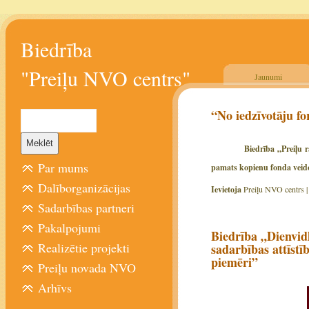
Biedrība
"Preiļu NVO centrs"
Jaunumi
“No iedzīvotāju fo
Biedrība „Preiļu 
Par mums
pamats kopienu fonda veidoš
Dalīborganizācijas
Ievietoja
Preiļu NVO centrs 
Sadarbības partneri
Pakalpojumi
Biedrība „Dienvid
Realizētie projekti
sadarbības attīst
piemēri”
Preiļu novada NVO
Arhīvs