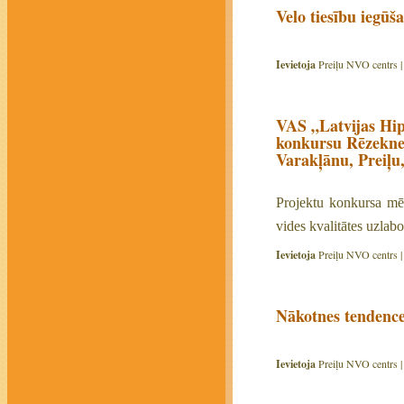
Velo tiesību iegūš
Ievietoja
Preiļu NVO centrs 
VAS „Latvijas Hip
konkursu Rēzeknes
Varakļānu, Preiļu
Projektu konkursa mērķ
vides kvalitātes uzlab
Ievietoja
Preiļu NVO centrs 
Nākotnes tendenc
Ievietoja
Preiļu NVO centrs 