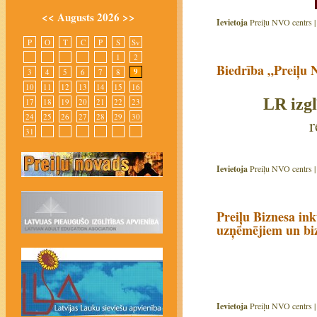
<<
Augusts 2026
>>
Ievietoja
Preiļu NVO centrs 
P
O
T
C
P
S
Sv
1
2
Biedrība „Preiļu 
9
3
4
5
6
7
8
10
11
12
13
14
15
16
LR izgl
17
18
19
20
21
22
23
24
25
26
27
28
29
30
r
31
Ievietoja
Preiļu NVO centrs 
Preiļu Biznesa in
uzņēmējiem un bi
Ievietoja
Preiļu NVO centrs 