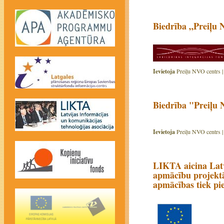
Biedrība „Preiļu N
Ievietoja
Preiļu NVO centrs 
Biedrība "Preiļu 
Ievietoja
Preiļu NVO centrs 
LIKTA aicina Latv
apmācību projektā
apmācības tiek pi