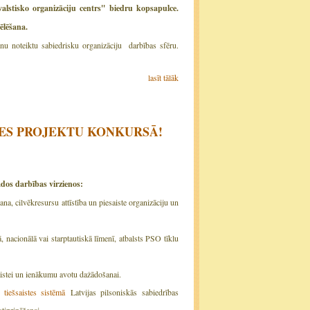
alstisko organizāciju centrs'' biedru kopsapulce.
ēlēšana.
enu noteiktu sabiedrisku organizāciju darbības sfēru.
lasīt tālāk
ITĀTES PROJEKTU KONKURSĀ!
ādos darbības virzienos:
a, cilvēkresursu attīstība un piesaiste organizāciju un
, nacionālā vai starptautiskā līmenī, atbalsts PSO tīklu
aistei un ienākumu avotu dažādošanai.
 tiešsaistes sistēmā
Latvijas pilsoniskās sabiedrības