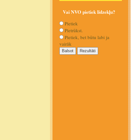
Vai NVO pietiek līdzekļu?
Pietiek
Pietrūkst.
Pietiek, bet būtu labi ja
vairāk