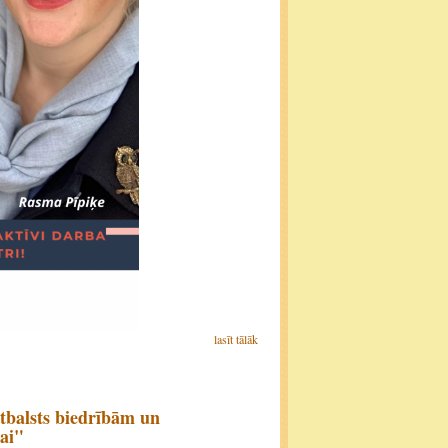
lasīt tālāk
tbalsts biedrībām un
ai"