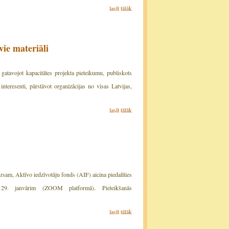
lasīt tālāk
vie materiāli
gatavojot kapacitātes projekta pieteikumu, publiskots
nteresenti, pārstāvot organizācijas no visas Latvijas,
lasīt tālāk
rsam, Aktīvo iedzīvotāju fonds (AIF) aicina piedalīties
29. janvārim (ZOOM platformā). Pieteikšanās
lasīt tālāk