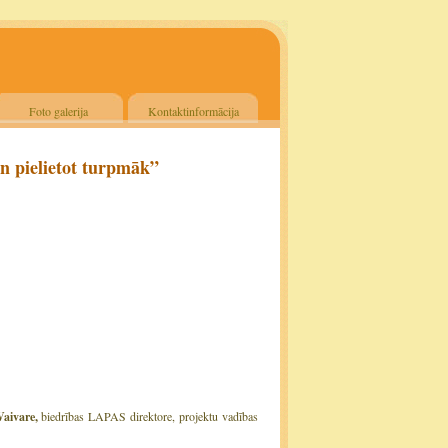
Foto galerija
Kontaktinformācija
n pielietot turpmāk”
Vaivare,
biedrības LAPAS direktore, projektu vadības