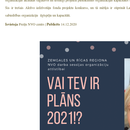
organizācijas aicinātas sagatavot un iesniegt projektu pieteikumus organizācijas kapacitātes 
Šis ir trešais Aktīvo iedzīvotāju fonda projektu konkurss, un tā mērķis ir stiprināt La
sabiedrības organizāciju ilgtspēju un kapacitāti.
Ievietoja
Preiļu NVO centrs |
Publicēts
14.12.2020