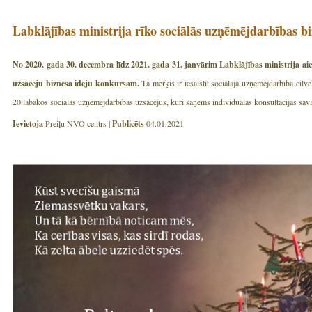
Labklājības ministrija rīko sociālās uzņēmējdarbības b
No 2020. gada 30. decembra līdz 2021. gada 31. janvārim Labklājības ministrija ai
uzsācēju biznesa ideju konkursam.
Tā mērķis ir iesaistīt sociālajā uzņēmējdarbībā cilvē
20 labākos sociālās uzņēmējdarbības uzsācējus, kuri saņems individuālas konsultācijas savas
Ievietoja
Preiļu NVO centrs |
Publicēts
04.01.2021