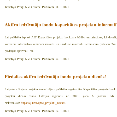
Ievietoja
Preiļu NVO centrs |
Publicēts
08.01.2021
Aktīvo iedzīvotāju fonda kapacitātes projektu informatī
Lai palīdzētu izprast AIF Kapacitātes projektu konkursa būtību un principus, kā domāt, 
konkursa informatīvā semināra ieraksts un saistošie materiāli. Semināram pieteicās 248 i
piedalījās aptuveni 160.
Ievietoja
Preiļu NVO centrs |
Publicēts
06.01.2021
Piedalies aktīvo iedzīvotāju fonda projektu dienās!
Lai potenciālajiem projektu iesniedzējiem palīdzētu sagatavoties Kapacitātes projektu konku
projektu dienās visos Latvijas reģionos no 2021. gada 6. janvāra līdz 
elektroniski:
https://ej.uz/Kapac_projektu_Dienas
.
Ievietoja
Preiļu NVO centrs |
Publicēts
05.01.2021