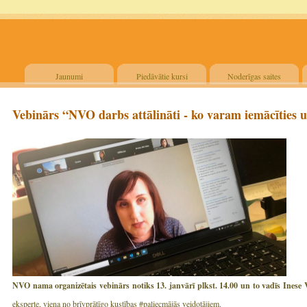
Jaunumi
Piedāvātie kursi
Noderīgas saites
Vebinārs “NVO darbs attālināti - ko varam iemācīties u
NVO nama organizētais vebinārs notiks 13. janvārī plkst. 14.00 un to vadīs Inese 
eksperte, viena no brīvprātīgo kustības #paliecmājās veidotājiem.