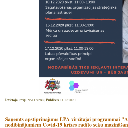
Ievietoja
Preiļu NVO centrs |
Publicēts
11.12.2020
Saņemts apstiprinājums LPA virzītajai programmai "A
nodibinājumiem Covid-19 krīzes radīto seku mazināšan