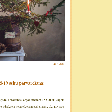
lasīt tālāk
id-19 seku pārvarēšanā;
.gadā nevaldības organizācijām (NVO) ir iespēja
no līdzekļiem neparedzētiem gadījumiem, tiks novirzīts