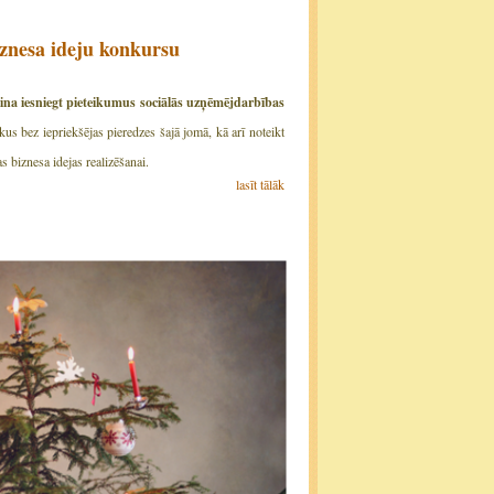
iznesa ideju konkursu
cina iesniegt pieteikumus sociālās uzņēmējdarbības
kus bez iepriekšējas pieredzes šajā jomā, kā arī noteikt
 biznesa idejas realizēšanai.
lasīt tālāk