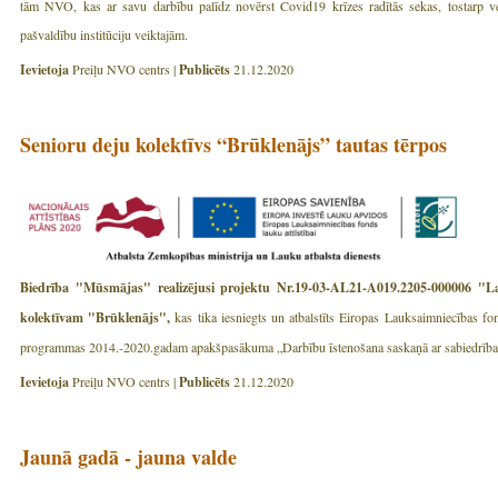
tām NVO, kas ar savu darbību palīdz novērst Covid19 krīzes radītās sekas, tostarp veic
pašvaldību institūciju veiktajām.
Ievietoja
Preiļu NVO centrs |
Publicēts
21.12.2020
Senioru deju kolektīvs “Brūklenājs” tautas tērpos
Biedrība "Mūsmājas" realizējusi projektu Nr.19-03-AL21-A019.2205-000006 "La
kolektīvam "Brūklenājs",
kas tika iesniegts un atbalstīts Eiropas Lauksaimniecības fon
programmas 2014.-2020.gadam apakšpasākuma „Darbību īstenošana saskaņā ar sabiedrības virz
Ievietoja
Preiļu NVO centrs |
Publicēts
21.12.2020
Jaunā gadā - jauna valde