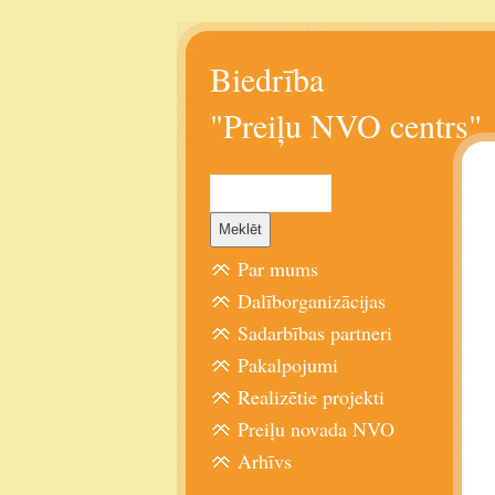
Biedrība
"Preiļu NVO centrs"
Par mums
Dalīborganizācijas
Sadarbības partneri
Pakalpojumi
Realizētie projekti
Preiļu novada NVO
Arhīvs