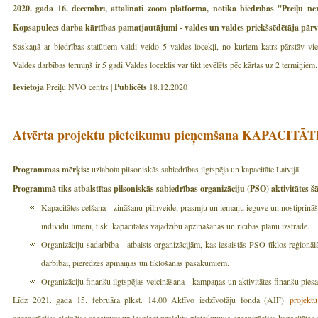
2020. gada 16. decembrī, attālināti zoom platformā, notika biedrības ''Preiļu nev
Kopsapulces darba kārtības pamatjautājumi - valdes un valdes priekšsēdētāja pārv
Saskaņā ar biedrības statūtiem valdi veido 5 valdes locekļi, no kuriem katrs pārstāv vi
Valdes darbības termiņš ir 5 gadi.Valdes loceklis var tikt ievēlēts pēc kārtas uz 2 termiņiem.
Ievietoja
Preiļu NVO centrs |
Publicēts
18.12.2020
Atvērta projektu pieteikumu pieņemšana KAPAC
Programmas mērķis:
uzlabota pilsoniskās sabiedrības ilgtspēja un kapacitāte Latvijā.
Programmā tiks atbalstītas pilsoniskās sabiedrības organizāciju (PSO) aktivitātes š
Kapacitātes celšana - zināšanu pilnveide, prasmju un iemaņu ieguve un nostiprināšan
indivīdu līmenī, t.sk. kapacitātes vajadzību apzināšanas un rīcības plānu izstrāde.
Organizāciju sadarbība - atbalsts organizācijām, kas iesaistās PSO tīklos reģionālā
darbībai, pieredzes apmaiņas un tīklošanās pasākumiem.
Organizāciju finanšu ilgtspējas veicināšana - kampaņas un aktivitātes finanšu pies
Līdz 2021. gada 15. februāra plkst. 14.00 Aktīvo iedzīvotāju fonda (AIF)
projektu