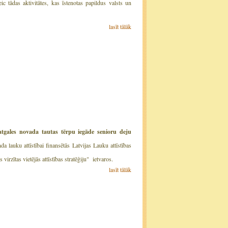
 tādas aktivitātes, kas īstenotas papildus valsts un
lasīt tālāk
tgales novada tautas tērpu iegāde senioru deju
da lauku attīstībai finansētās Latvijas Lauku attīstības
ītas vietējās attīstības stratēģiju" ietvaros.
lasīt tālāk