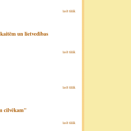
lasīt tālāk
kaitēm un lietvedības
lasīt tālāk
lasīt tālāk
am cilvēkam"
lasīt tālāk