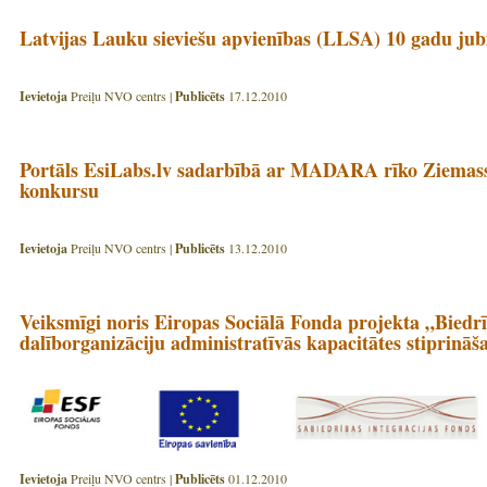
Latvijas Lauku sieviešu apvienības (LLSA) 10 gadu jubi
Ievietoja
Preiļu NVO centrs |
Publicēts
17.12.2010
Portāls EsiLabs.lv sadarbībā ar MADARA rīko Ziemass
konkursu
Ievietoja
Preiļu NVO centrs |
Publicēts
13.12.2010
Veiksmīgi noris Eiropas Sociālā Fonda projekta „Biedr
dalīborganizāciju administratīvās kapacitātes stiprināš
Ievietoja
Preiļu NVO centrs |
Publicēts
01.12.2010