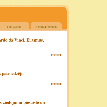
Foto galerija
Kontaktinformācija
rdo da Vinci, Erasmus,
lasīt tālāk
s pasniedzēju
lasīt tālāk
 ziedojumu piesaistē un