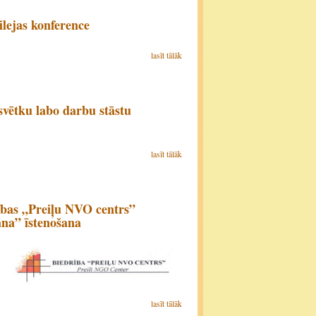
lejas konference
lasīt tālāk
vētku labo darbu stāstu
lasīt tālāk
ības „Preiļu NVO centrs”
ana” īstenošana
lasīt tālāk