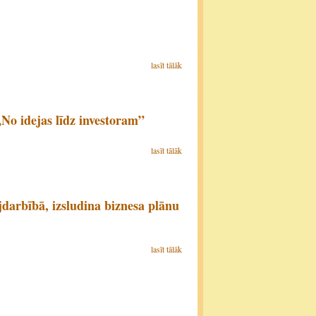
lasīt tālāk
No idejas līdz investoram”
lasīt tālāk
jdarbībā, izsludina biznesa plānu
lasīt tālāk