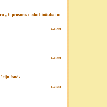
āru „E-prasmes nodarbinātībai un
lasīt tālāk
lasīt tālāk
āciju fonds
lasīt tālāk