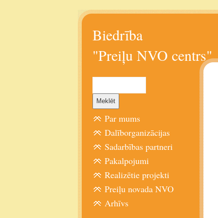
Biedrība
"Preiļu NVO centrs"
Par mums
Dalīborganizācijas
Sadarbības partneri
Pakalpojumi
Realizētie projekti
Preiļu novada NVO
Arhīvs