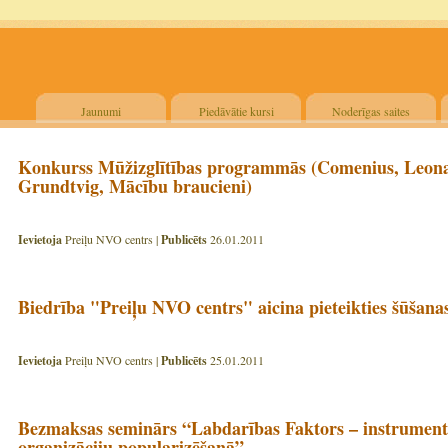
Jaunumi
Piedāvātie kursi
Noderīgas saites
Konkurss Mūžizglītības programmās (Comenius, Leona
Grundtvig, Mācību braucieni)
Ievietoja
Preiļu NVO centrs |
Publicēts
26.01.2011
Biedrība "Preiļu NVO centrs" aicina pieteikties šūšana
Ievietoja
Preiļu NVO centrs |
Publicēts
25.01.2011
Bezmaksas seminārs “Labdarības Faktors – instruments
organizāciju popularizēšanā”