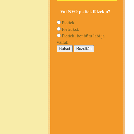
Vai NVO pietiek līdzekļu?
Pietiek
Pietrūkst.
Pietiek, bet būtu labi ja
vairāk