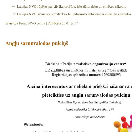
Latvijas NVO rūpējas par cilvēku drošību, labsajūtu, dabu un cilvēces nākotni;
Latvijas NVO aicina arī līdzcilvēkus būt pilsoniski aktīviem un iesaistīties dažādo
Ievietoja
Preiļu NVO centrs |
Publicēts
25.01.2017
Angļu sarunvalodas pulciņš