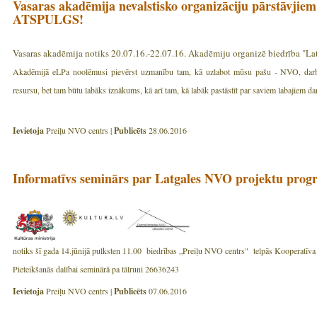
Vasaras akadēmija nevalstisko organizāciju pārstāvj
ATSPULGS!
Vasaras akadēmija notiks 20.07.16.-22.07.16. Akadēmiju organizē biedrība "Latv
Akadēmijā eLPa noolēmusi pievērst uzmanību tam, kā uzlabot mūsu pašu - NVO, darba 
resursu, bet tam būtu labāks iznākums, kā arī tam, kā labāk pastāstīt par saviem labajiem da
Ievietoja
Preiļu NVO centrs |
Publicēts
28.06.2016
Informatīvs seminārs par Latgales NVO projektu pro
notiks šī gada 14.jūnijā pulksten 11.00 biedrības „Preiļu NVO centrs" telpās Kooperatīva i
Pieteikšanās dalībai seminārā pa tālruni 26636243
Ievietoja
Preiļu NVO centrs |
Publicēts
07.06.2016