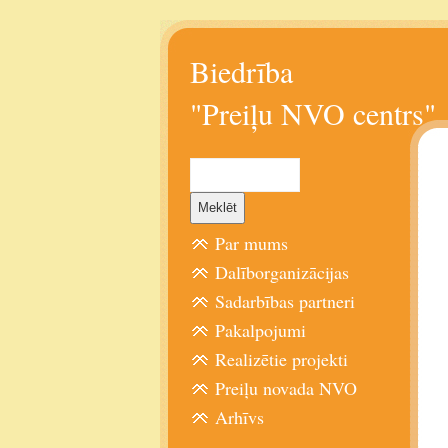
Biedrība
"Preiļu NVO centrs"
Par mums
Dalīborganizācijas
Sadarbības partneri
Pakalpojumi
Realizētie projekti
Preiļu novada NVO
Arhīvs