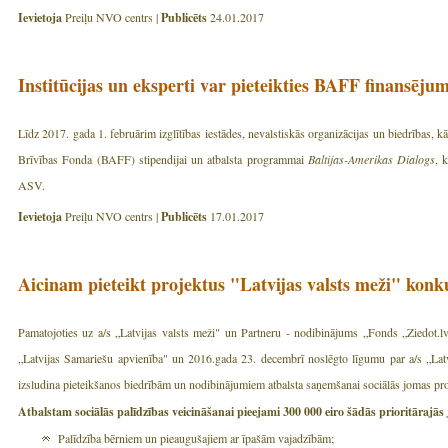
Ievietoja
Preiļu NVO centrs |
Publicēts
24.01.2017
Institūcijas un eksperti var pieteikties BAFF finansē
Līdz 2017. gada 1. februārim izglītības iestādes, nevalstiskās organizācijas un biedrības, kā
Brīvības Fonda (BAFF) stipendijai un atbalsta programmai
Baltijas-Amerikas Dialogs
, 
ASV.
Ievietoja
Preiļu NVO centrs |
Publicēts
17.01.2017
Aicinam pieteikt projektus "Latvijas valsts meži" konk
Pamatojoties uz a/s „Latvijas valsts meži" un Partneru - nodibinājums „Fonds „Ziedot.l
„Latvijas Samariešu apvienība" un 2016.gada 23. decembrī noslēgto līgumu par a/s „Latvi
izsludina pieteikšanos biedrībām un nodibinājumiem atbalsta saņemšanai sociālās jomas pr
Atbalstam sociālās palīdzības veicināšanai pieejami 300 000 eiro šādās prioritārajās
Palīdzība bērniem un pieaugušajiem ar īpašām vajadzībām;