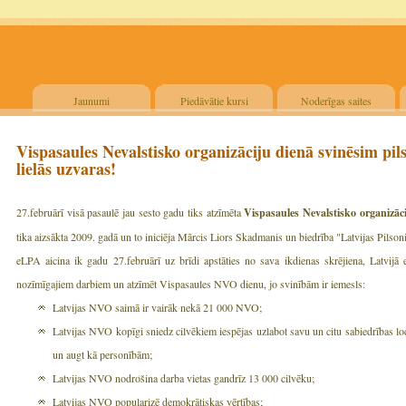
Jaunumi
Piedāvātie kursi
Noderīgas saites
Vispasaules Nevalstisko organizāciju dienā svinēsim pi
lielās uzvaras!
27.februārī visā pasaulē jau sesto gadu tiks atzīmēta
Vispasaules Nevalstisko organizā
tika aizsākta 2009. gadā un to iniciēja Mārcis Liors Skadmanis un biedrība "Latvijas Pilson
eLPA aicina ik gadu 27.februārī uz brīdi apstāties no sava ikdienas skrējiena, Latvij
nozīmīgajiem darbiem un atzīmēt Vispasaules NVO dienu, jo svinībām ir iemesls:
Latvijas NVO saimā ir vairāk nekā 21 000 NVO;
Latvijas NVO kopīgi sniedz cilvēkiem iespējas uzlabot savu un citu sabiedrības loce
un augt kā personībām;
Latvijas NVO nodrošina darba vietas gandrīz 13 000 cilvēku;
Latvijas NVO popularizē demokrātiskas vērtības;