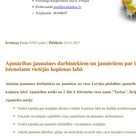
Ievietoja
Preiļu NVO centrs |
Publicēts
24.01.2017
Apmācības jaunatnes darbiniekiem un jauniešiem par i
īstenošanu vietējās kopienas labā
Aicinām jaunatnes darbiniekus un jauniešus no visas Latvijas piedalīties apmācī
kopienas labā
! Apmācības notiks no 2. līdz 4. februārim viesu namā "Turbas", Ikšķ
Apmācību mērķi:
Veidot izpratni par iespējām rīkoties vietējās kopienas labā un dažādu iestāžu/organ
Veicināt savstarpējo sadarbību starp jauniešiem un jaunatnes darbiniekiem.
Veidot izpratni par jauniešu līdzdalības veicināšanas iespējām.
Attīstīt jauniešu līderības spējas un motivāciju iesaistīt citus savu iniciatīvu īsteno