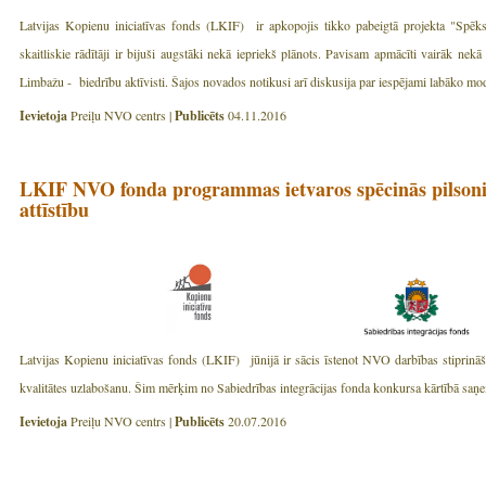
Latvijas Kopienu iniciatīvas fonds (LKIF) ir apkopojis tikko pabeigtā projekta "Spēks
skaitliskie rādītāji ir bijuši augstāki nekā iepriekš plānots. Pavisam apmācīti vairāk n
Limbažu - biedrību aktīvisti. Šajos novados notikusi arī diskusija par iespējami labāko mo
Ievietoja
Preiļu NVO centrs |
Publicēts
04.11.2016
LKIF NVO fonda programmas ietvaros spēcinās pilsonis
attīstību
Latvijas Kopienu iniciatīvas fonds (LKIF) jūnijā ir sācis īstenot NVO darbības stiprināš
kvalitātes uzlabošanu. Šim mērķim no Sabiedrības integrācijas fonda konkursa kārtībā saņ
Ievietoja
Preiļu NVO centrs |
Publicēts
20.07.2016