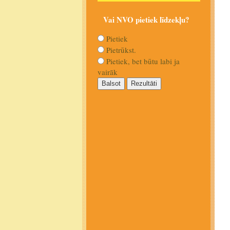
Vai NVO pietiek līdzekļu?
Pietiek
Pietrūkst.
Pietiek, bet būtu labi ja
vairāk