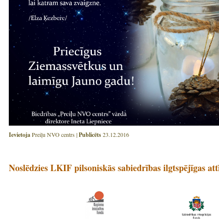
Ievietoja
Preiļu NVO centrs |
Publicēts
23.12.2016
Noslēdzies LKIF pilsoniskās sabiedrības ilgtspējīgas att