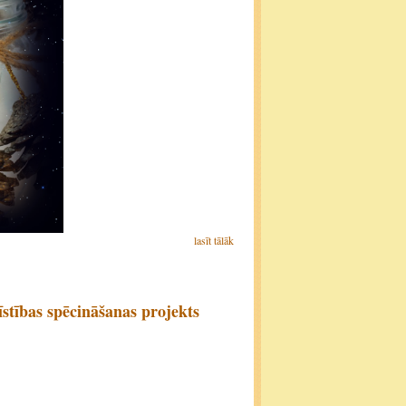
lasīt tālāk
īstības spēcināšanas projekts