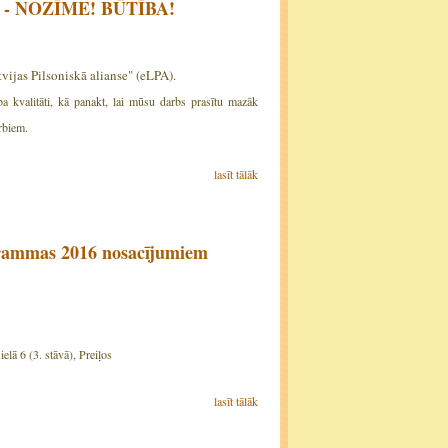
iem - NOZĪME! BŪTĪBA!
ijas Pilsoniskā alianse" (eLPA).
kvalitāti, kā panakt, lai mūsu darbs prasītu mazāk
rbiem.
lasīt tālāk
grammas 2016 nosacījumiem
elā 6 (3. stāvā), Preiļos
lasīt tālāk