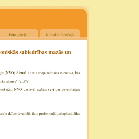
Foto galerija
Kontaktinformācija
lsoniskās sabiedrības mazās un
ciju (NVO) diena!
Tā ir Latvijā radusies iniciatīva, kas
iskā alianse" (eLPA).
ā esošajām NVO uzslavēt pašām sevi par paveiktajiem
kļu dzīves kvalitāti, tiem profesionāli pašapliecināties