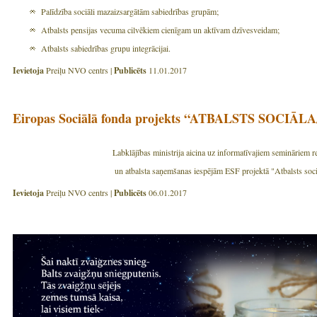
Palīdzība sociāli mazaizsargātām sabiedrības grupām;
Atbalsts pensijas vecuma cilvēkiem cienīgam un aktīvam dzīvesveidam;
Atbalsts sabiedrības grupu integrācijai.
Ievietoja
Preiļu NVO centrs |
Publicēts
11.01.2017
Eiropas Sociālā fonda projekts “ATBALSTS SOCI
Labklājības ministrija aicina uz informatīvajiem semināriem r
un atbalsta saņemšanas iespējām ESF projektā "Atbalsts soci
Ievietoja
Preiļu NVO centrs |
Publicēts
06.01.2017