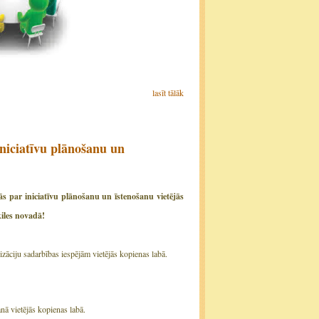
lasīt tālāk
niciatīvu plānošanu un
bās
par iniciatīvu plānošanu un īstenošanu vietējās
iles novadā!
izāciju sadarbības iespējām vietējās kopienas labā.
šanā vietējās kopienas labā.