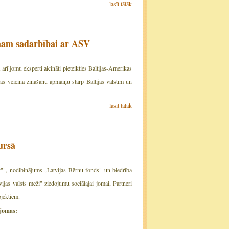
lasīt tālāk
jumam sadarbībai ar ASV
 arī jomu eksperti aicināti pieteikties Baltijas-Amerikas
kas veicina zināšanu apmaiņu starp Baltijas valstīm un
lasīt tālāk
ursā
v"", nodibinājums „Latvijas Bērnu fonds" un biedrība
jas valsts meži" ziedojumu sociālajai jomai, Partneri
ojektiem.
 jomās: