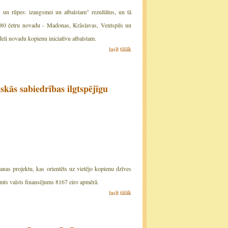
 un rūpes: izaugsmei un atbalstam" rezultātus, un tā
ekā 80 četru novadu - Madonas, Krāslavas, Ventspils un
deli novadu kopienu iniciatīvu atbalstam.
lasīt tālāk
kās sabiedrības ilgtspējīgu
anas projektu, kas orientēts uz vietējo kopienu dzīves
emts valsts finansējums 8167 eiro apmērā.
lasīt tālāk