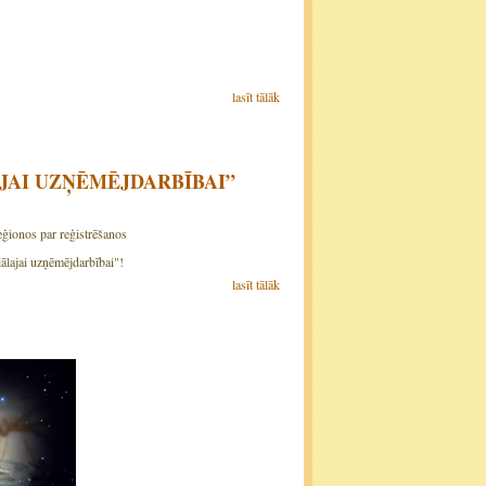
lasīt tālāk
ĀLAJAI UZŅĒMĒJDARBĪBAI”
eģionos par reģistrēšanos
ālajai uzņēmējdarbībai"!
lasīt tālāk