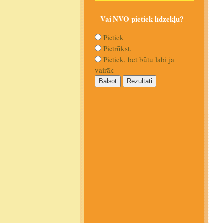
Vai NVO pietiek līdzekļu?
Pietiek
Pietrūkst.
Pietiek, bet būtu labi ja
vairāk