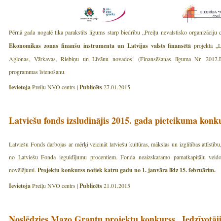
Pērnā gada nogalē tika parakstīts līgums starp biedrību „Preiļu nevalstisko organizāciju
Ekonomikas zonas finanšu instrumenta un Latvijas valsts finansētā
projekta „L
Aglonas, Vārkavas, Riebiņu un Līvānu novados" (Finansēšanas līguma Nr. 2012.
programmas īstenošanu.
Ievietoja
Preiļu NVO centrs |
Publicēts
27.01.2015
Latviešu fonds izsludinājis 2015. gada pieteikuma konk
Latviešu Fonds darbojas ar mērķi veicināt latviešu kultūras, mākslas un izglītības attīstību,
no Latviešu Fonda ieguldījumu procentiem. Fonda neaizskaramo pamatkapitālu veido
novēlējumi.
Projektu konkurss notiek katru gadu no 1. janvāra līdz 15. februārim.
Ievietoja
Preiļu NVO centrs |
Publicēts
21.01.2015
Noslēdzies Mazo Grantu projektu konkurss „Iedzīvotāji