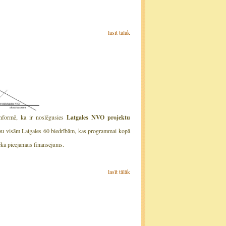
lasīt tālāk
nformē, ka ir noslēgusies
Latgales NVO projektu
cību visām Latgales 60 biedrībām, kas programmai kopā
ekā pieejamais finansējums.
lasīt tālāk