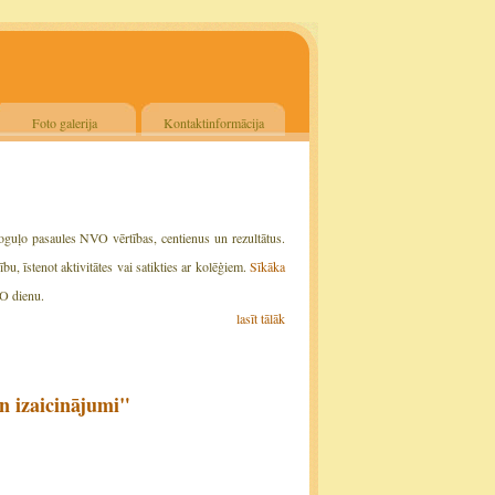
Foto galerija
Kontaktinformācija
oguļo pasaules NVO vērtības, centienus un rezultātus.
u, īstenot aktivitātes vai satikties ar kolēģiem.
Sīkāka
O dienu.
lasīt tālāk
n izaicinājumi"