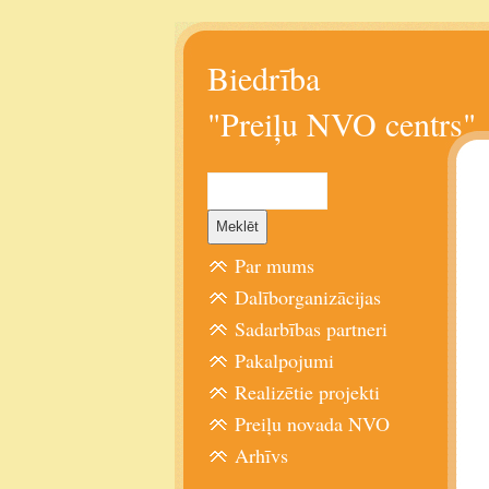
Biedrība
"Preiļu NVO centrs"
Par mums
Dalīborganizācijas
Sadarbības partneri
Pakalpojumi
Realizētie projekti
Preiļu novada NVO
Arhīvs