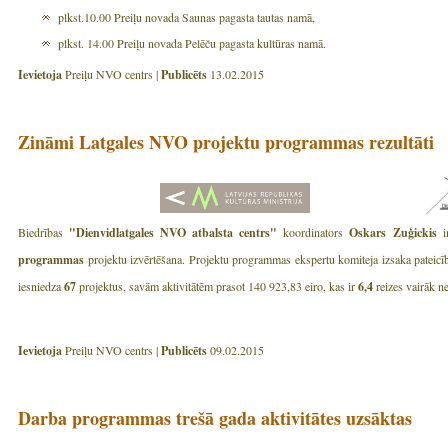
plkst.10.00 Preiļu novada Saunas pagasta tautas namā,
plkst. 14.00 Preiļu novada Pelēču pagasta kultūras namā.
Ievietoja
Preiļu NVO centrs |
Publicēts
13.02.2015
Zināmi Latgales NVO projektu programmas rezultāti
Biedrības
"Dienvidlatgales NVO atbalsta centrs"
koordinators
Oskars Zuģickis
i
programmas
projektu izvērtēšana. Projektu programmas ekspertu komiteja izsaka patei
iesniedza
67
projektus, savām aktivitātēm prasot 140 923,83 eiro, kas ir
6,4
reizes vairāk n
Ievietoja
Preiļu NVO centrs |
Publicēts
09.02.2015
Darba programmas trešā gada aktivitātes uzsāktas