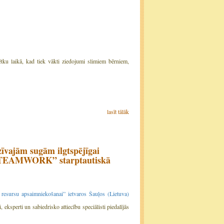
ētku laikā, kad tiek vākti ziedojumi slimiem bērniem,
lasīt tālāk
īvajām sugām ilgtspējīgai
i” TEAMWORK” starptautiskā
 resursu apsaimniekošanai” ietvaros Šauļos (Lietuva)
ri, eksperti un sabiedrisko attiecību speciālisti piedalījās