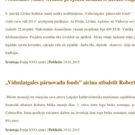
6. janvārī Līvānu kultūras namā notika nodibinājuma „Viduslatgales pārnovadu fonds" ī
veido savu vidi 2014'' noslēguma pasākums. Ar Preiļu, Līvānu, Aglonas un Vārkavas nova
realizēti 22 projekti. Maksimālais finansējums vienam projektam bija 400 EUR. Vairāku proj
līdzfinansējums. Projektu rezultāta tika izveidoti un aprīkoti bērnu rotaļu laukumi māju p
iegādāts sporta inventārs, sakopta vide un iegādāti darba rīki, darināti skatuves tērpi un 
tradīcijas.
Ievietoja
Preiļu NVO centrs |
Publicēts
19.01.2015
„Viduslatgales pārnovadu fonds” aicina atbalstīt Rob
Būsim atsaucīgi un sniegsim savu artavu Latgales kultūrvēsturiska mantojuma saglabāšanā 
finansiāli atbalstot Roberta Mūka muzeja ēkas 2. stāva četru logu bloku nomaiņu, jo t
Celtniecības firma apsekoja veicamos darbus un izveidoja tāmi logu bloku nomaiņai, nepie
trīs) euro.
Ievietoja
Preiļu NVO centrs |
Publicēts
19.01.2015