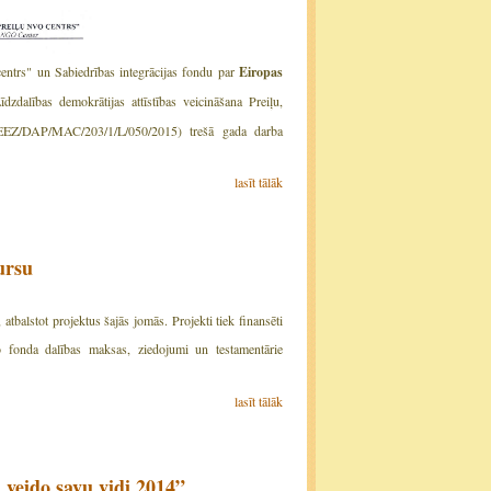
 centrs" un Sabiedrības integrācijas fondu par
Eiropas
īdzdalības demokrātijas attīstības veicināšana Preiļu,
EEZ/DAP/MAC/203/1/L/050/2015) trešā gada darba
lasīt tālāk
ursu
 atbalstot projektus šajās jomās. Projekti tiek finansēti
 fonda dalības maksas, ziedojumi un testamentārie
lasīt tālāk
 veido savu vidi 2014”