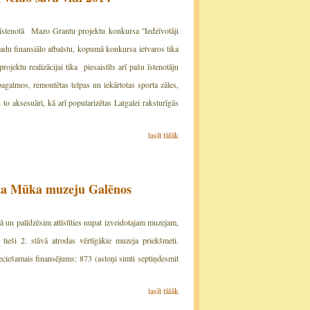
stenotā Mazo Grantu projektu konkursa ''Iedzīvotāji
du finansiālo atbalstu, kopumā konkursa ietvaros tika
ektu realizācijai tika piesaistīts arī pašu īstenotāju
agalmos, remontētas telpas un iekārtotas sporta zāles,
to aksesuāri, kā arī popularizētas Latgalei raksturīgās
lasīt tālāk
erta Mūka muzeju Galēnos
un palīdzēsim attīstīties nupat izveidotajam muzejam,
ieši 2. stāvā atrodas vērtīgākie muzeja priekšmeti.
ciešamais finansējums: 873 (astoņi simti septiņdesmit
lasīt tālāk