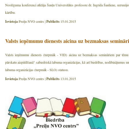
Noslēguma konferenci atklāja Šauļu Universitātes profesore dr. Ingrida Šauliene, uzrunājot
kārtību.
Ievietoja
Preiļu NVO centrs |
Publicēts
15.01.2015
Valsts ieņēmumu dienests aicina uz bezmaksas seminār
Valsts ieņēmumu dienests (turpmāk - VID) aicina uz bezmaksas semināriem par tēmu "
pārskatu aizpildīšanā" sabiedriskā labuma organizācijas, kā arī biedrības, nodibinājumus un
labuma organizācijas (turpmāk - SLO) statusu.
Ievietoja
Preiļu NVO centrs |
Publicēts
13.01.2015