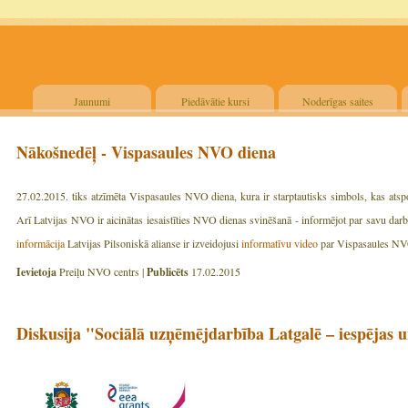
Jaunumi
Piedāvātie kursi
Noderīgas saites
Nākošnedēļ - Vispasaules NVO diena
27.02.2015. tiks atzīmēta Vispasaules NVO diena, kura ir starptautisks simbols, kas atsp
Arī Latvijas NVO ir aicinātas iesaistīties NVO dienas svinēšanā - informējot par savu darbīb
informācija
Latvijas Pilsoniskā alianse ir izveidojusi
informatīvu video
par Vispasaules NV
Ievietoja
Preiļu NVO centrs |
Publicēts
17.02.2015
Diskusija "Sociālā uzņēmējdarbība Latgalē – iespējas u