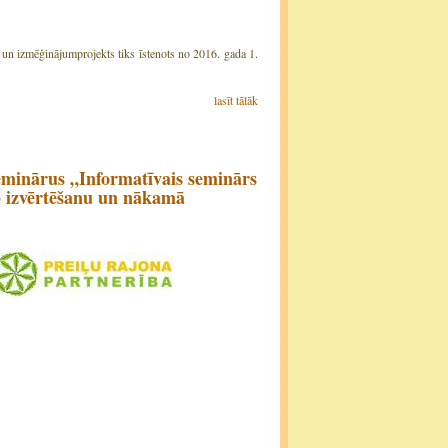
ai un izmēģinājumprojekts tiks īstenots no 2016. gada 1.
lasīt tālāk
eminārus „Informatīvais seminārs
13 izvērtēšanu un nākamā