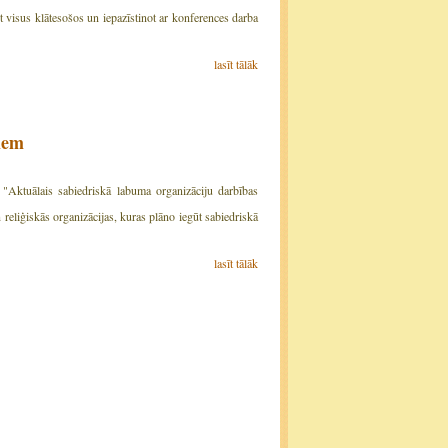
 visus klātesošos un iepazīstinot ar konferences darba
lasīt tālāk
iem
Aktuālais sabiedriskā labuma organizāciju darbības
 reliģiskās organizācijas, kuras plāno iegūt sabiedriskā
lasīt tālāk