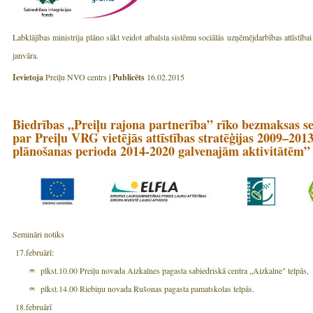
Labklājības ministrija plāno sākt veidot atbalsta sistēmu sociālās uzņēmējdarbības attīstīb
janvāra.
Ievietoja
Preiļu NVO centrs |
Publicēts
16.02.2015
Biedrības „Preiļu rajona partnerība” rīko bezmaksas s
par Preiļu VRG vietējās attīstības stratēģijas 2009–20
plānošanas perioda 2014-2020 galvenajām aktivitātēm”
Semināri notiks
17.februārī:
plkst.10.00 Preiļu novada Aizkalnes pagasta sabiedriskā centra „Aizkalne" telpās,
plkst.14.00 Riebiņu novada Rušonas pagasta pamatskolas telpās.
18.februārī