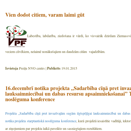
Vien dodot citiem, varam laimi gūt
Labestība, labdarība, ziedošana ir vārdi, ko visvairāk dzirdam Ziemassv
veciem cilvēkiem, nelaimē nonākušajiem un daudzām citām vajadzībām.
Ievietoja
Preiļu NVO centrs |
Publicēts
19.01.2015
16.decembrī notika projekta „Sadarbība cīņā pret invaz
lauksaimniecībai un dabas resursu apsaimniekošana
noslēguma konference
Projekta „Sadarbība cīņā pret invazīvajām sugām ilgtspējīgai lauksaimniecībai un dabas
notika projekta
starptautiskā noslēguma konference
, kurā projektā iesaistītie vadītāji, lekto
ar ziņojumiem par projekta laikā paveikto un sasniegtajiem rezultātiem.