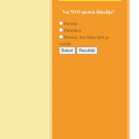
Vai NVO pietiek līdzekļu?
Pietiek
Pietrūkst.
Pietiek, bet būtu labi ja
vairāk