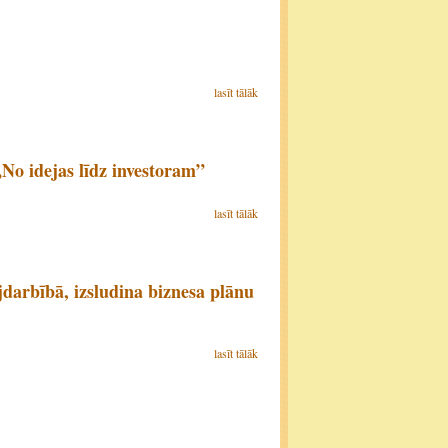
lasīt tālāk
No idejas līdz investoram”
lasīt tālāk
jdarbībā, izsludina biznesa plānu
lasīt tālāk