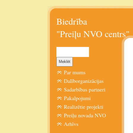
Biedrība
"Preiļu NVO centrs"
Par mums
Dalīborganizācijas
Sadarbības partneri
Pakalpojumi
Realizētie projekti
Preiļu novada NVO
Arhīvs