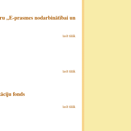
āru „E-prasmes nodarbinātībai un
lasīt tālāk
lasīt tālāk
āciju fonds
lasīt tālāk