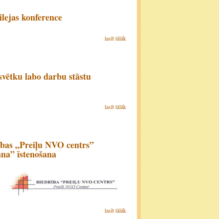
lejas konference
lasīt tālāk
vētku labo darbu stāstu
lasīt tālāk
ības „Preiļu NVO centrs”
ana” īstenošana
lasīt tālāk