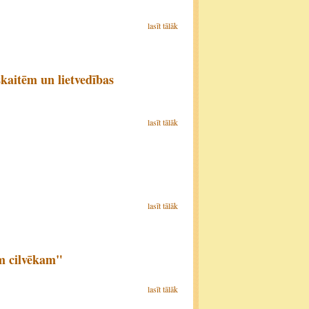
lasīt tālāk
kaitēm un lietvedības
lasīt tālāk
lasīt tālāk
am cilvēkam"
lasīt tālāk