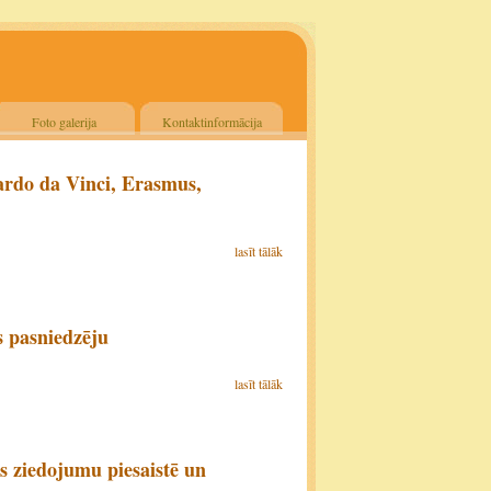
Foto galerija
Kontaktinformācija
rdo da Vinci, Erasmus,
lasīt tālāk
s pasniedzēju
lasīt tālāk
 ziedojumu piesaistē un