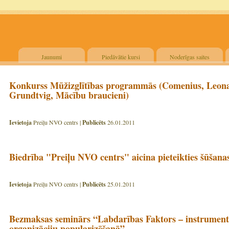
Jaunumi
Piedāvātie kursi
Noderīgas saites
Konkurss Mūžizglītības programmās (Comenius, Leona
Grundtvig, Mācību braucieni)
Ievietoja
Preiļu NVO centrs |
Publicēts
26.01.2011
Biedrība "Preiļu NVO centrs" aicina pieteikties šūšana
Ievietoja
Preiļu NVO centrs |
Publicēts
25.01.2011
Bezmaksas seminārs “Labdarības Faktors – instruments
organizāciju popularizēšanā”