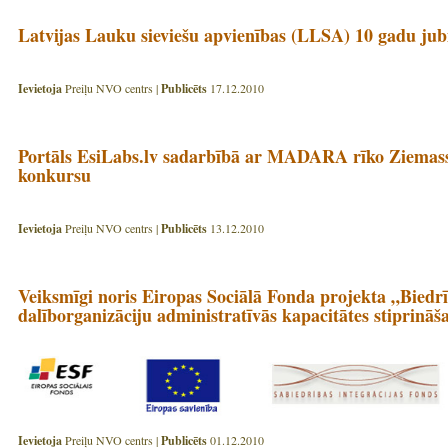
Latvijas Lauku sieviešu apvienības (LLSA) 10 gadu jubi
Ievietoja
Preiļu NVO centrs |
Publicēts
17.12.2010
Portāls EsiLabs.lv sadarbībā ar MADARA rīko Ziemass
konkursu
Ievietoja
Preiļu NVO centrs |
Publicēts
13.12.2010
Veiksmīgi noris Eiropas Sociālā Fonda projekta „Biedr
dalīborganizāciju administratīvās kapacitātes stiprināš
Ievietoja
Preiļu NVO centrs |
Publicēts
01.12.2010