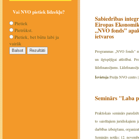
Vai NVO pietiek līdzekļu?
Sabiedrības integr
Pietiek
Eiropas Ekonomik
„NVO fonds” apak
Pietrūkst.
ietvaros
Pietiek, bet būtu labi ja
vairāk
Programmas „NVO fonds" mērķis
un ilgtspējīgai attīstībai.
līdzfinansējums. Līdzfinansē
Ievietoja
Preiļu NVO centrs 
Seminārs "Laba p
Praktiskais seminārs paredzēts
to saistītajiem juridiskajiem 
darbības izbeigšanu, organiza
Seminārs notiks: 12. novembrī