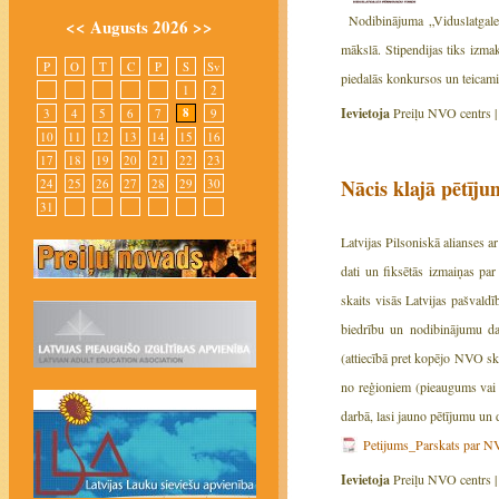
Nodibinājuma „Viduslatgale
<<
Augusts 2026
>>
mākslā. Stipendijas tiks izma
P
O
T
C
P
S
Sv
piedalās konkursos un teicam
1
2
Ievietoja
Preiļu NVO centrs 
8
3
4
5
6
7
9
10
11
12
13
14
15
16
17
18
19
20
21
22
23
Nācis klajā pētīj
24
25
26
27
28
29
30
31
Latvijas Pilsoniskā alianses 
dati un fiksētās izmaiņas p
skaits visās Latvijas pašvaldī
biedrību un nodibinājumu dar
(attiecībā pret kopējo NVO ska
no reģioniem (pieaugums vai 
darbā, lasi jauno pētījumu un d
Petijums_Parskats par 
Ievietoja
Preiļu NVO centrs 