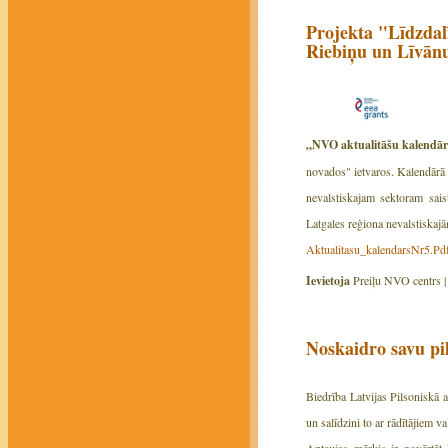
Projekta "Līdzdalī
Riebiņu un Līvānu
„NVO aktualitāšu kalendā
novados" ietvaros. Kalendārā 
nevalstiskajam sektoram sais
Latgales reģiona nevalstiskaj
Aktualitasu_kalendarsNr5.Pd
Ievietoja
Preiļu NVO centrs 
Noskaidro savu pil
Biedrība Latvijas Pilsoniskā a
un salīdzini to ar rādītājiem val
Aptaujas mērķis ir novērtēt 