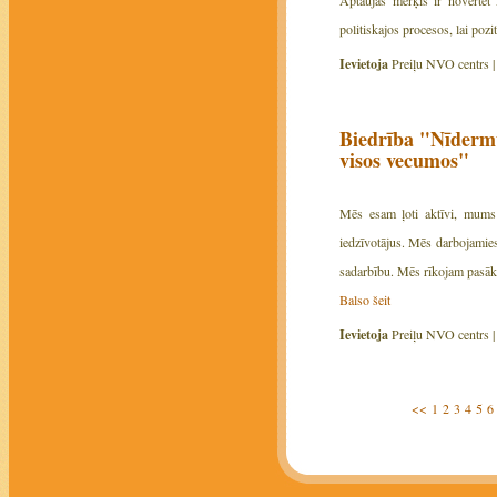
politiskajos procesos, lai pozi
Ievietoja
Preiļu NVO centrs 
Biedrība "Nīdermu
visos vecumos"
Mēs esam ļoti aktīvi, mums 
iedzīvotājus. Mēs darbojamies
sadarbību. Mēs rīkojam pasāku
Balso šeit
Ievietoja
Preiļu NVO centrs 
<<
1
2
3
4
5
6