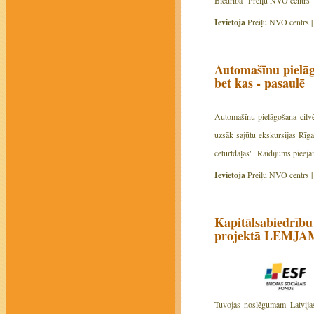
Biedrība "Preiļu NVO centrs" 
Ievietoja
Preiļu NVO centrs 
Automašīnu pielāg
bet kas - pasaulē
Automašīnu pielāgošana cilvē
uzsāk sajūtu ekskursijas Rīgas
ceturtdaļas". Raidījums pieeja
Ievietoja
Preiļu NVO centrs 
Kapitālsabiedrību
projektā LEMJ
Tuvojas noslēgumam Latvijas