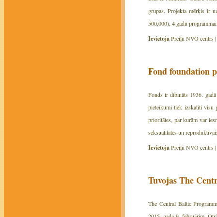
grupas. Projekta mērķis ir uz
500,000), 4 gadu programmai (
Ievietoja
Preiļu NVO centrs 
Fond foundation p
Fonds ir dibināts 1936. gadā
pieteikumi tiek izskatīti vis
prioritātes, par kurām var ies
seksualitātes un reproduktīvai
Ievietoja
Preiļu NVO centrs 
Tuvojas The Centr
The Central Baltic Program
2015. gada 9. februārim. Otr