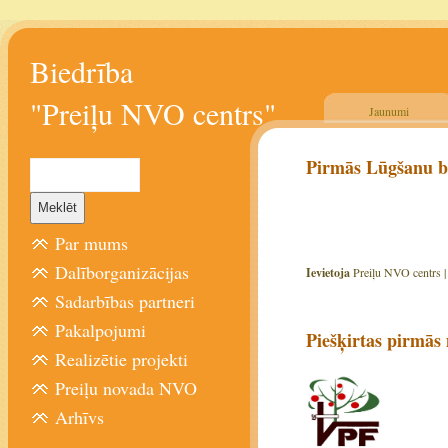
Biedrība
"Preiļu NVO centrs"
Jaunumi
Pirmās Lūgšanu b
Par mums
Dalīborganizācijas
Ievietoja
Preiļu NVO centrs 
Sadarbības partneri
Pakalpojumi
Piešķirtas pirmās
Realizētie projekti
Preiļu novada NVO
Arhīvs