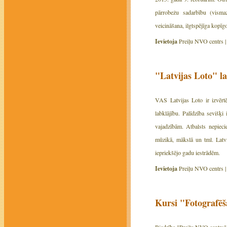
pārrobežu sadarbību (vismaz
veicināšana, ilgtspējīga kopī
Ievietoja
Preiļu NVO centrs 
"Latvijas Loto" 
VAS Latvijas Loto ir izvērtē
labklājību. Palīdzība sevišķ
vajadzībām. Atbalsts nepiecie
mūzikā, mākslā un tml. Latvi
iepriekšējo gadu iestrādēm.
Ievietoja
Preiļu NVO centrs 
Kursi "Fotografē