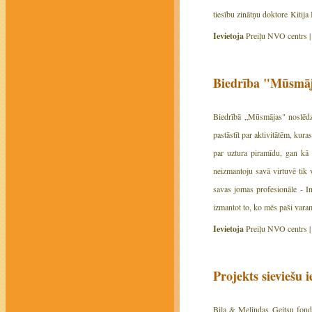
tiesību zinātņu doktore Kitija 
Ievietoja
Preiļu NVO centrs 
Biedrība "Mūsmāja
Biedrībā „Mūsmājas" noslēdzi
pastāstīt par aktivitātēm, ku
par uztura piramīdu, gan kā 
neizmantoju savā virtuvē tik 
savas jomas profesionāle - In
izmantot to, ko mēs paši vara
Ievietoja
Preiļu NVO centrs 
Projekts sieviešu 
Bila & Melindas Geitsu fonds 