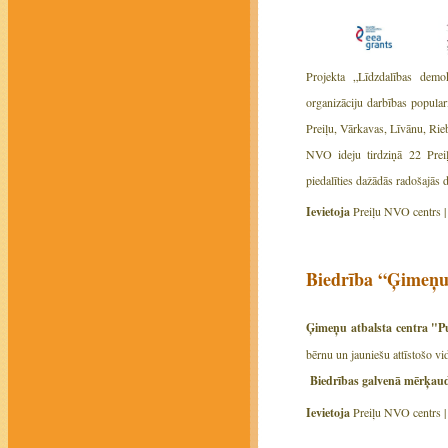
Projekta „Līdzdalības demok
organizāciju darbības popula
Preiļu, Vārkavas, Līvānu, Ri
NVO ideju tirdziņā 22 Preiļ
piedalīties dažādās radošajās d
Ievietoja
Preiļu NVO centrs 
Biedrība “Ģimeņu 
Ģimeņu atbalsta centra "P
bērnu un jauniešu attīstošo vid
Biedrības galvenā mērķaud
Ievietoja
Preiļu NVO centrs 