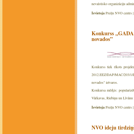
nevalstisko organizāciju admini
Ievietoja
Preiļu NVO centrs 
Konkurss „GADA 
novados”
Konkurss tiek rīkots projekt
2012.EEZ/DAP/MAC/203/1/L
novados" ietvaros.
Konkursa mērķis: popularizēt
Vārkavas, Riebiņu un Līvānu n
Ievietoja
Preiļu NVO centrs 
NVO ideju tirdziņš