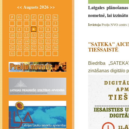
<<
Augusts 2026
>>
Latgales plānošanas 
nometnē, lai izzinātu 
P
O
T
C
P
S
Sv
1
2
Ievietoja
Preiļu NVO centrs 
6
3
4
5
7
8
9
10
11
12
13
14
15
16
17
18
19
20
21
22
23
"SATEKA" AIC
24
25
26
27
28
29
30
TIEŠSAISTĒ
31
Biedrība „SATEKA” 
zināšanas digitālo 