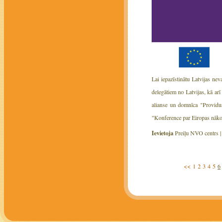
Lai iepazīstinātu Latvijas nev
delegātiem no Latvijas, kā ar
alianse un domnīca "Providus
"Konference par Eiropas nākot
Ievietoja
Preiļu NVO centrs 
<<
1
2
3
4
5
6