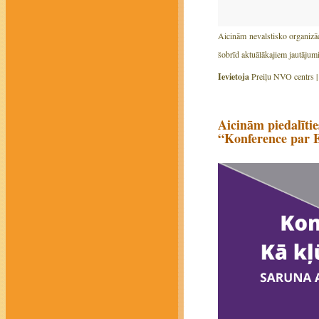
Aicinām nevalstisko organizāc
šobrīd aktuālākajiem jautājum
Ievietoja
Preiļu NVO centrs 
Aicinām piedalīti
“Konference par E