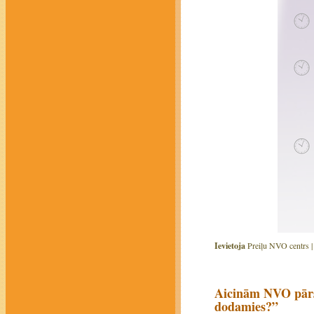
Ievietoja
Preiļu NVO centrs 
Aicinām NVO pārst
dodamies?”