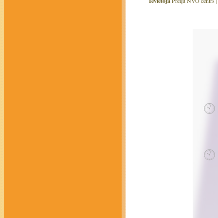
Ievietoja
Preiļu NVO centrs 