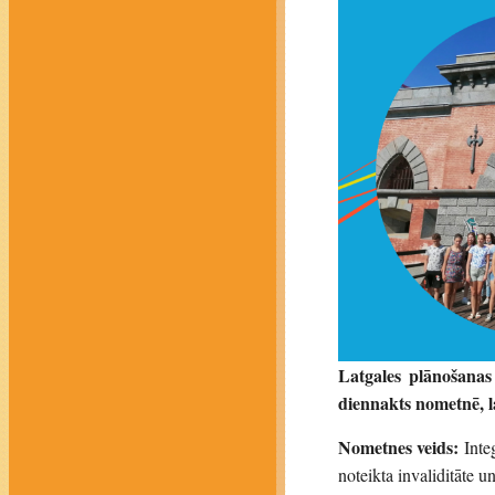
Latgales plānošanas 
diennakts nometnē, lai
Nometnes veids:
Inte
noteikta invaliditāte u