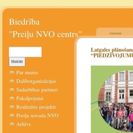
Biedrība
"Preiļu NVO centrs"
Jaunumi
Latgales plānošana
“PIEDZĪVOJUM
Par mums
Dalīborganizācijas
Sadarbības partneri
Pakalpojumi
Realizētie projekti
Preiļu novada NVO
Arhīvs