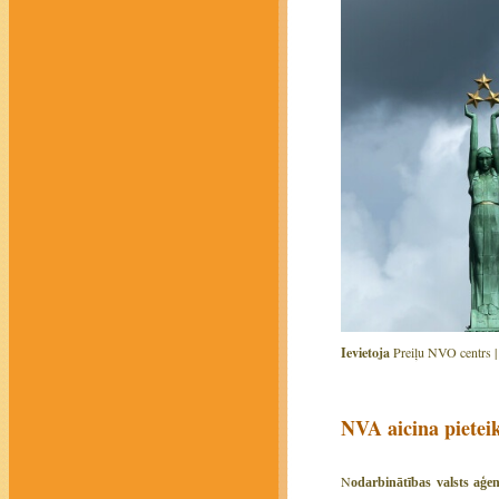
Ievietoja
Preiļu NVO centrs 
NVA aicina pietei
N
odarbinātības valsts aģen