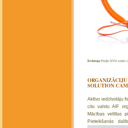
Ievietoja
Preiļu NVO centrs 
ORGANIZĀCIJU 
SOLUTION CAM
Aktīvo iedzīvotāju f
citu valstu AIF o
Mācības veltītas p
Pieteikšanās dal