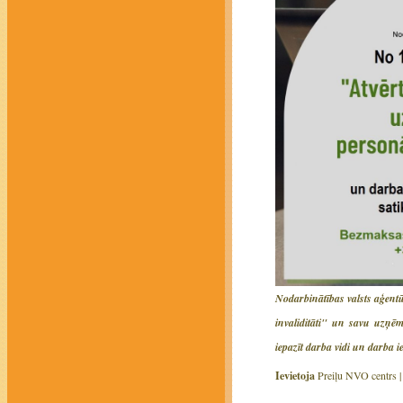
Nodarbinātības valsts aģent
invaliditāti" un savu uzņēmu
iepazīt darba vidi un darba ie
Ievietoja
Preiļu NVO centrs 