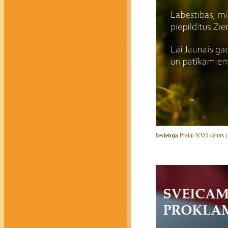
Ievietoja
Preiļu NVO centrs 