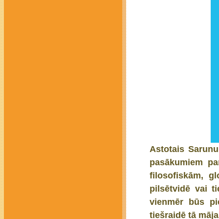
Astotais Sarunu
pasākumiem par
filosofiskām, g
pilsētvidē vai t
vienmēr būs pi
tiešraidē tā māja