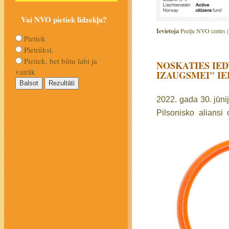
Vai NVO pietiek līdzekļu?
Ievietoja
Preiļu NVO centrs 
Pietiek
Pietrūkst.
Pietiek, bet būtu labi ja
NOSKATIES IE
vairāk
IZAUGSMEI" I
2022. gada 30. jūnij
Pilsonisko aliansi