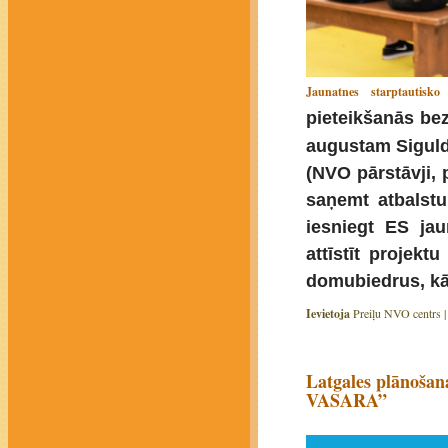
Jaunatnes starptautisk
pieteikšanās be
augustam Siguldā
(NVO pārstāvji, p
saņemt atbalstu 
iesniegt ES ja
attīstīt projekt
domubiedrus, kā
Ievietoja
Preiļu NVO centrs 
Latgales plānoša
VASARA”