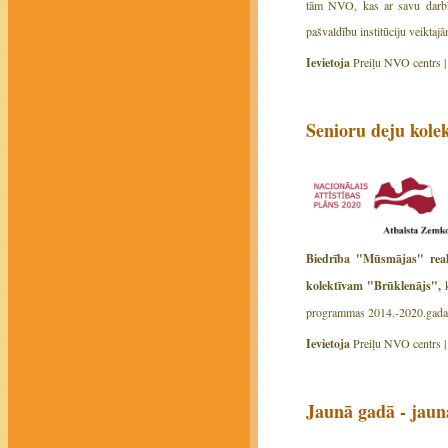
tām NVO, kas ar savu darbību
pašvaldību institūciju veiktajā
Ievietoja
Preiļu NVO centrs 
Senioru deju kolek
Biedrība "Mūsmājas" real
kolektīvam "Brūklenājs",
programmas 2014.-2020.gadam a
Ievietoja
Preiļu NVO centrs 
Jaunā gadā - jaun