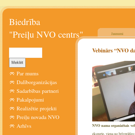
Biedrība
"Preiļu NVO centrs"
Jaunumi
Vebinārs “NVO dar
Par mums
Dalīborganizācijas
Sadarbības partneri
Pakalpojumi
Realizētie projekti
Preiļu novada NVO
Arhīvs
NVO nama organizētais vebin
eksperte, viena no brīvprātīgo