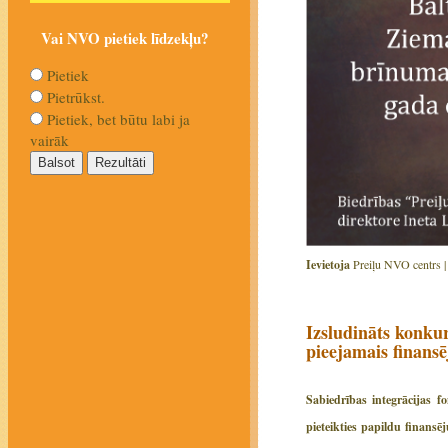
Vai NVO pietiek līdzekļu?
Pietiek
Pietrūkst.
Pietiek, bet būtu labi ja
vairāk
Ievietoja
Preiļu NVO centrs 
Izsludināts konku
pieejamais finan
Sabiedrības integrācijas 
pieteikties papildu fina