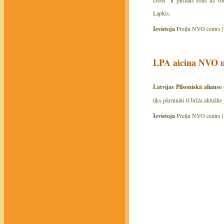
Lapkis.
Ievietoja
Preiļu NVO centrs 
LPA aicina NVO uz
Latvijas Pilsoniskā alianse
tiks pārrunāti šī brīža aktuāl
Ievietoja
Preiļu NVO centrs 