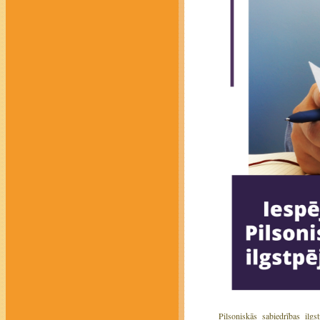
Pilsoniskās sabiedrības ilgs