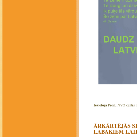
Ievietoja
Preiļu NVO centrs 
ĀRKĀRTĒJĀS SI
LABĀKIEM LAI