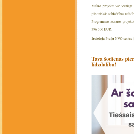
Makro projektu var iesniegt 
pilsoniskās sabiedrības attīstī
Programmas ietvaros projektie
396 500 EUR.
Ievietoja
Preiļu NVO centrs 
Tava šodienas pier
līdzdalību!