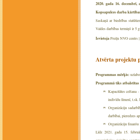
2020. gada 16. decembrī, a
Kopsapulces darba kārtības
Saskaņā ar biedrības statūti
Valdes darbības termiņš ir 5 ga
Ievietoja
Preiļu NVO centrs 
Atvērta projek
Programmas mērķis:
uzlabot
Programmā tiks atbalstītas 
Kapacitātes celšana -
indivīdu līmenī, t.sk.
Organizāciju sadarbīb
darbībai, pieredzes 
Organizāciju finanšu 
Līdz 2021. gada 15. februā