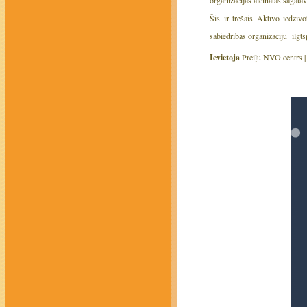
organizācijas aicinātas sagatav
Šis ir trešais Aktīvo iedzīv
sabiedrības organizāciju ilgts
Ievietoja
Preiļu NVO centrs 