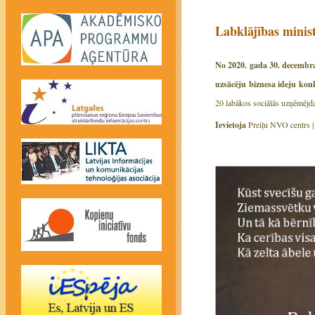
Labklājības minis
No 2020. gada 30. decembra 
uzsācēju biznesa ideju ko
20 labākos sociālās uzņēmējdar
Ievietoja
Preiļu NVO centrs 