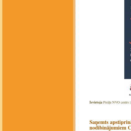
Ievietoja
Preiļu NVO centrs 
Saņemts apstiprin
nodibinājumiem Co