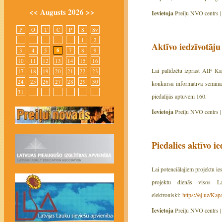
<<
Augusts 2026
>>
Ievietoja
Preiļu NVO centrs 
P
O
T
C
P
S
Sv
1
2
Aktīvo iedzīvotāju
6
3
4
5
7
8
9
10
11
12
13
14
15
16
Lai palīdzētu izprast AIF Ka
17
18
19
20
21
22
23
24
25
26
27
28
29
30
konkursa informatīvā semināra
31
piedalījās aptuveni 160.
Ievietoja
Preiļu NVO centrs 
Piedalies aktīvo i
Lai potenciālajiem projektu ie
projektu dienās visos L
elektroniski:
https://ej.uz/Ka
Ievietoja
Preiļu NVO centrs 