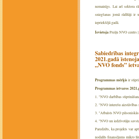
nemainīgs. Lai arī sektora rā
sniegšanas jomā rādītāji ir u
iepriekšējā gadā.
Ievietoja
Preiļu NVO centrs 
Sabiedrības integr
2021.gadā īstenoj
„NVO fonds” ietv
Programmas mērķis
ir stipr
Programmas ietvaros 2021.g
1. "NVO darbības stiprināšan
2. "NVO interešu aizstāvības 
3. "Atbalsts NVO pilsoniskās 
4. "NVO un iedzīvotāju savsta
Paredzēts, ka projekts var ap
nodalīts finansējums mikro l