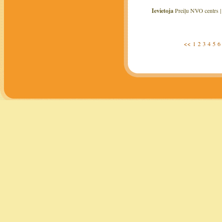
Ievietoja
Preiļu NVO centrs 
<<
1
2
3
4
5
6