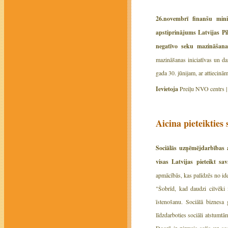
26.novembrī finanšu min
apstiprinājums Latvijas Pi
negatīvo seku mazināšana
mazināšanas iniciatīvas un d
gada 30. jūnijam, ar attiecin
Ievietoja
Preiļu NVO centrs 
Aicina pieteikties
Sociālās uzņēmējdarbības 
visas Latvijas pieteikt sa
apmācībās, kas palīdzēs no ide
"Šobrīd, kad daudzi cilvēki 
īstenošanu. Sociālā biznesa 
līdzdarboties sociāli atstumt
Door" ir pirmais solis uz s