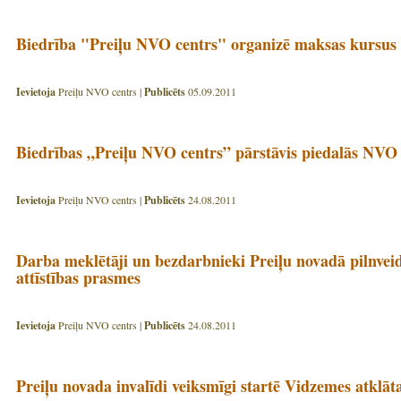
Biedrība "Preiļu NVO centrs" organizē maksas kursus
Ievietoja
Preiļu NVO centrs |
Publicēts
05.09.2011
Biedrības „Preiļu NVO centrs” pārstāvis piedalās NVO
Ievietoja
Preiļu NVO centrs |
Publicēts
24.08.2011
Darba meklētāji un bezdarbnieki Preiļu novadā pilnveid
attīstības prasmes
Ievietoja
Preiļu NVO centrs |
Publicēts
24.08.2011
Preiļu novada invalīdi veiksmīgi startē Vidzemes atklāta