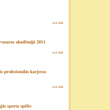
lasīt tālāk
 vasaras akadēmijā 2011
lasīt tālāk
o profesionālās karjeras
lasīt tālāk
jās sporta spēlēs