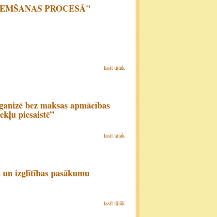
EŅEMŠANAS PROCESĀ"
lasīt tālāk
rganizē bez maksas apmācības
ekļu piesaistē”
lasīt tālāk
 un izglītības pasākumu
lasīt tālāk