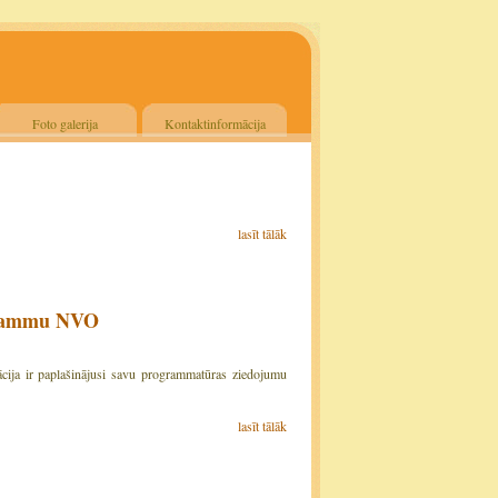
Foto galerija
Kontaktinformācija
lasīt tālāk
grammu NVO
cija ir paplašinājusi savu programmatūras ziedojumu
lasīt tālāk