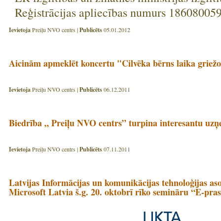
Reģistrācijas apliecības numurs 18608005
Ievietoja
Preiļu NVO centrs |
Publicēts
05.01.2012
Aicinām apmeklēt koncertu "Cilvēka bērns laika griež
Ievietoja
Preiļu NVO centrs |
Publicēts
06.12.2011
Biedrība „ Preiļu NVO centrs” turpina interesantu uz
Ievietoja
Preiļu NVO centrs |
Publicēts
07.11.2011
Latvijas Informācijas un komunikācijas tehnoloģijas as
Microsoft Latvia š.g. 20. oktobrī rīko semināru “E-pras