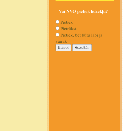
Vai NVO pietiek līdzekļu?
Pietiek
Pietrūkst.
Pietiek, bet būtu labi ja
vairāk