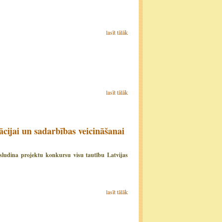
lasīt tālāk
lasīt tālāk
ācijai un sadarbības veicināšanai
zsludina projektu konkursu visu tautību Latvijas
lasīt tālāk