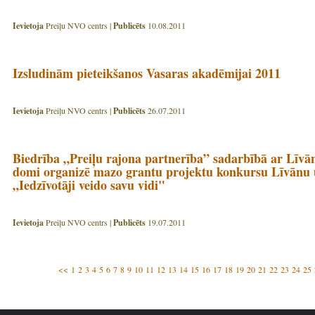
Ievietoja
Preiļu NVO centrs |
Publicēts
10.08.2011
Izsludinām pieteikšanos Vasaras akadēmijai 2011
Ievietoja
Preiļu NVO centrs |
Publicēts
26.07.2011
Biedrība „Preiļu rajona partnerība” sadarbībā ar Līv
domi organizē mazo grantu projektu konkursu Līvānu u
„Iedzīvotāji veido savu vidi"
Ievietoja
Preiļu NVO centrs |
Publicēts
19.07.2011
<<
1
2
3
4
5
6
7
8
9
10
11
12
13
14
15
16
17
18
19
20
21
22
23
24
25