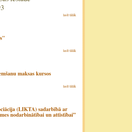
93
lasīt tālāk
os"
lasīt tālāk
ņemšanu maksas kursos
lasīt tālāk
ociācija (LIKTA) sadarbībā ar
mes nodarbinātībai un attīstībai”