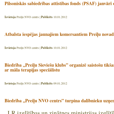
Pilsoniskās sabiedrības attīstības fonds (PSAF) janvārī
Ievietoja
Preiļu NVO centrs |
Publicēts
10.01.2012
Atbalsta iespējas jaunajiem komersantiem Preiļu novad
Ievietoja
Preiļu NVO centrs |
Publicēts
10.01.2012
Biedrība „Preiļu Sieviešu klubs” organizē saistošu tikš
ar māla terapijas speciālistu
Ievietoja
Preiļu NVO centrs |
Publicēts
09.01.2012
Biedrība „Preiļu NVO centrs” turpina dalībnieku uzņe
LR izglītības un zinātnes ministrijas izglīt