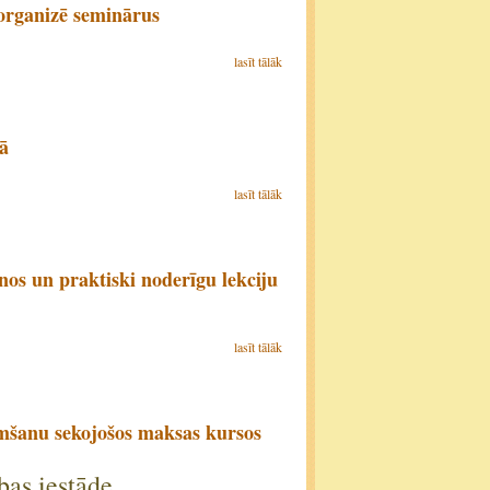
 organizē seminārus
lasīt tālāk
ā
lasīt tālāk
anos un praktiski noderīgu lekciju
lasīt tālāk
mšanu sekojošos maksas kursos
ības iestāde