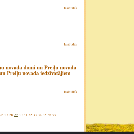
lasīt tālāk
lasīt tālāk
ānu novada domi un Preiļu novada
n Preiļu novada iedzīvotājiem
lasīt tālāk
26
27
28
29
30
31
32
33
34
35
36
>>