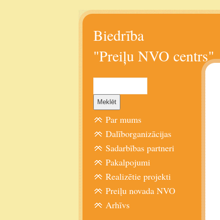
Biedrība
"Preiļu NVO centrs"
Par mums
Dalīborganizācijas
Sadarbības partneri
Pakalpojumi
Realizētie projekti
Preiļu novada NVO
Arhīvs