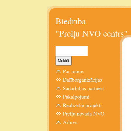
Biedrība
"Preiļu NVO centrs"
Par mums
Dalīborganizācijas
Sadarbības partneri
Pakalpojumi
Realizētie projekti
Preiļu novada NVO
Arhīvs