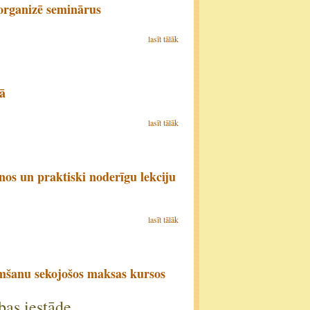
 organizē seminārus
lasīt tālāk
ā
lasīt tālāk
anos un praktiski noderīgu lekciju
lasīt tālāk
mšanu sekojošos maksas kursos
ības iestāde