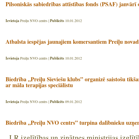
Pilsoniskās sabiedrības attīstības fonds (PSAF) janvārī
Ievietoja
Preiļu NVO centrs |
Publicēts
10.01.2012
Atbalsta iespējas jaunajiem komersantiem Preiļu novad
Ievietoja
Preiļu NVO centrs |
Publicēts
10.01.2012
Biedrība „Preiļu Sieviešu klubs” organizē saistošu tikš
ar māla terapijas speciālistu
Ievietoja
Preiļu NVO centrs |
Publicēts
09.01.2012
Biedrība „Preiļu NVO centrs” turpina dalībnieku uzņe
LR izglītības un zinātnes ministrijas izglīt