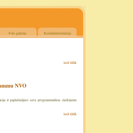
Foto galerija
Kontaktinformācija
lasīt tālāk
grammu NVO
cija ir paplašinājusi savu programmatūras ziedojumu
lasīt tālāk