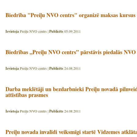
Biedrība "Preiļu NVO centrs" organizē maksas kursus
Ievietoja
Preiļu NVO centrs |
Publicēts
05.09.2011
Biedrības „Preiļu NVO centrs” pārstāvis piedalās NVO
Ievietoja
Preiļu NVO centrs |
Publicēts
24.08.2011
Darba meklētāji un bezdarbnieki Preiļu novadā pilnveid
attīstības prasmes
Ievietoja
Preiļu NVO centrs |
Publicēts
24.08.2011
Preiļu novada invalīdi veiksmīgi startē Vidzemes atklāta