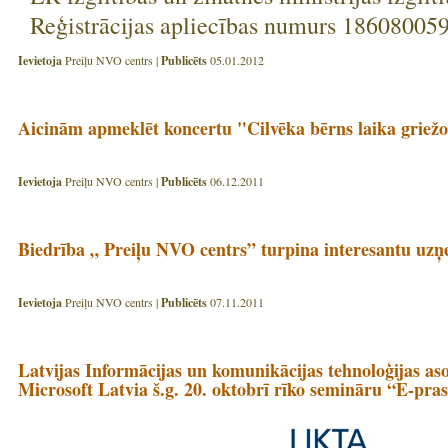
Reģistrācijas apliecības numurs 18608005
Ievietoja
Preiļu NVO centrs |
Publicēts
05.01.2012
Aicinām apmeklēt koncertu "Cilvēka bērns laika griež
Ievietoja
Preiļu NVO centrs |
Publicēts
06.12.2011
Biedrība „ Preiļu NVO centrs” turpina interesantu uz
Ievietoja
Preiļu NVO centrs |
Publicēts
07.11.2011
Latvijas Informācijas un komunikācijas tehnoloģijas as
Microsoft Latvia š.g. 20. oktobrī rīko semināru “E-pras