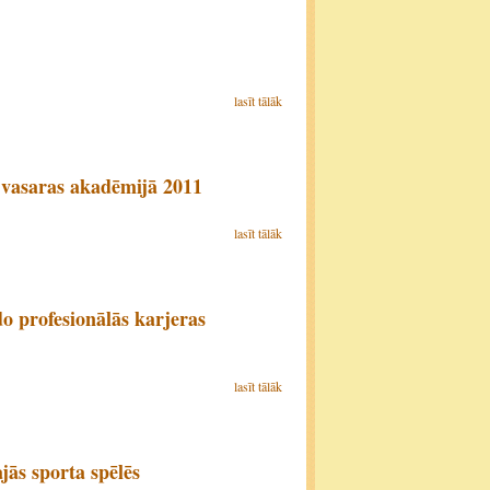
lasīt tālāk
 vasaras akadēmijā 2011
lasīt tālāk
o profesionālās karjeras
lasīt tālāk
jās sporta spēlēs