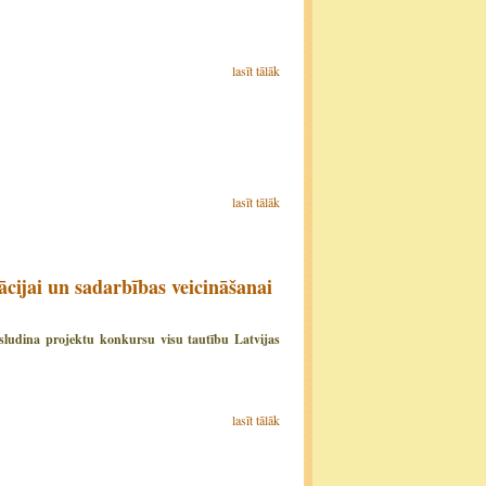
lasīt tālāk
lasīt tālāk
ācijai un sadarbības veicināšanai
zsludina projektu konkursu visu tautību Latvijas
lasīt tālāk