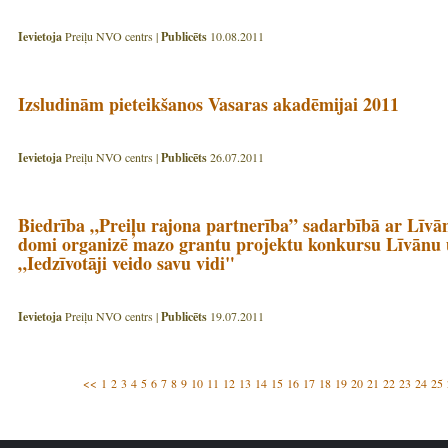
Ievietoja
Preiļu NVO centrs |
Publicēts
10.08.2011
Izsludinām pieteikšanos Vasaras akadēmijai 2011
Ievietoja
Preiļu NVO centrs |
Publicēts
26.07.2011
Biedrība „Preiļu rajona partnerība” sadarbībā ar Līv
domi organizē mazo grantu projektu konkursu Līvānu u
„Iedzīvotāji veido savu vidi"
Ievietoja
Preiļu NVO centrs |
Publicēts
19.07.2011
<<
1
2
3
4
5
6
7
8
9
10
11
12
13
14
15
16
17
18
19
20
21
22
23
24
25