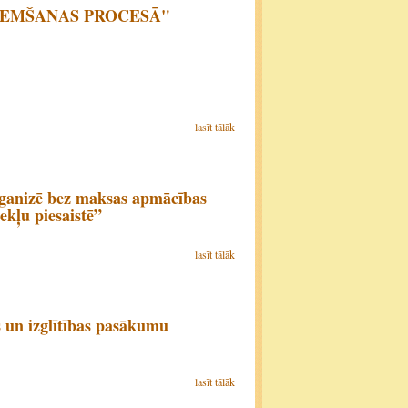
EŅEMŠANAS PROCESĀ"
lasīt tālāk
rganizē bez maksas apmācības
ekļu piesaistē”
lasīt tālāk
 un izglītības pasākumu
lasīt tālāk