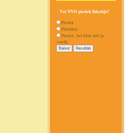
Vai NVO pietiek līdzekļu?
Pietiek
Pietrūkst.
Pietiek, bet būtu labi ja
vairāk