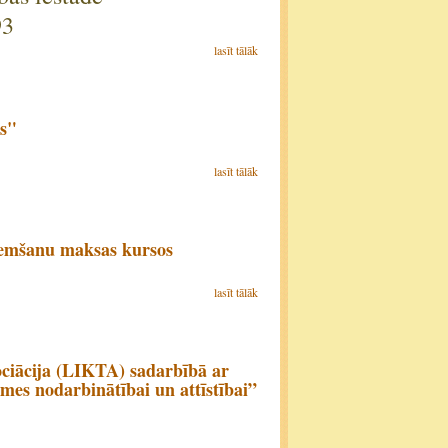
93
lasīt tālāk
os"
lasīt tālāk
ņemšanu maksas kursos
lasīt tālāk
ociācija (LIKTA) sadarbībā ar
mes nodarbinātībai un attīstībai”