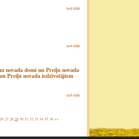
lasīt tālāk
lasīt tālāk
ānu novada domi un Preiļu novada
n Preiļu novada iedzīvotājiem
lasīt tālāk
26
27
28
29
30
31
32
33
34
35
36
>>